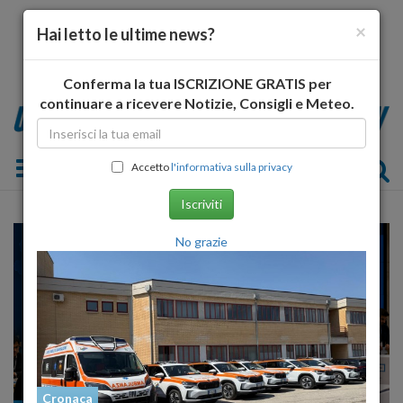
×
Hai letto le ultime news?
Conferma la tua ISCRIZIONE GRATIS per
continuare a ricevere Notizie, Consigli e Meteo.
Toggle navigation
Accetto
l'informativa sulla privacy
Iscriviti
No grazie
Cronaca