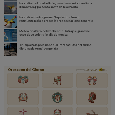
Incendio tra Lucoli e Roio, massima allerta: continua
il monitoraggio senza sosta delle autorità
Incendi senza tregua nell’Aquilano: il fuoco
raggiunge Roio e cresce la preoccupazione generale
Meteo ribaltato nel weekend: nubifragi e grandine,
ecco dove colpirà l’Italia domenica
Trump alza la pressione sull’Iran: basi Usa nel mirino,
diplomazia ormai congelata
Oroscopo del Giorno
powered by
OROSCOPO
ORE