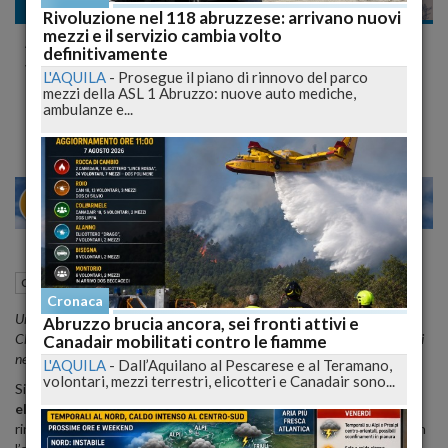
Cronaca
Rivoluzione nel 118 abruzzese: arrivano nuovi
mezzi e il servizio cambia volto
Abruzzo al voto, verdetti e sorprese: Chieti
definitivamente
verso il ballottaggio, Avezzano premia Di
L'AQUILA
-
Prosegue il piano di rinnovo del parco
mezzi della ASL 1 Abruzzo: nuove auto mediche,
Pangrazio
ambulanze e...
28
30
VENEZIA
25 Maggio 2026
20:05
Cronaca
L'Aquila (AQ)
Cronaca
Urne chiuse nei 60 comuni abruzzesi chiamati al voto: Legnini avanti a
Abruzzo brucia ancora, sei fronti attivi e
Chieti, Di Pangrazio vicino alla conferma ad Avezzano, primi sindaci eletti
Canadair mobilitati contro le fiamme
nei piccoli centri.
L'AQUILA
-
Dall’Aquilano al Pescarese e al Teramano,
volontari, mezzi terrestri, elicotteri e Canadair sono...
Si chiudono le urne e si apre la fase decisiva dello
spoglio
per le
elezioni comunali in Abruzzo 2026
. Sono
60 i comuni
chiamati al
rinnovo dei consigli comunali nella tornata del
24 e 25 maggio
, con