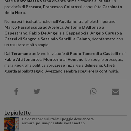
Maria Antonietta Verna
diventa prima cittadina a
Palena
. In
provincia di
Pescara
,
Francesco Colarossi
conquista
Carpineto
della Nora
.
Numerosi i risultati anche nell’
Aquilano
: tra gli eletti figurano
Marco Passalacqua
ad
Ateleta
,
Antonio D’Alfonso
a
Capestrano
,
Fabio De Angelis
a
Cappadocia
,
Angelo Caruso
a
Castel di Sangro
e
Settimio Santilli
a
Celano
, riconfermato con
un risultato molto ampio.
Dal
Teramano
arrivano le vittorie di
Paolo Tancredi
a
Castelli
e di
Fabio Altitonante
a
Montorio al Vomano
. Lo spoglio prosegue,
ma la geografia politica abruzzese inizia già a delinearsi: Chieti
guarda al ballottaggio, Avezzano sembra scegliere la continuità.
Le più lette
Caldo record sull'Italia: il peggio deve ancora
arrivare, poi una possibile svolta meteo