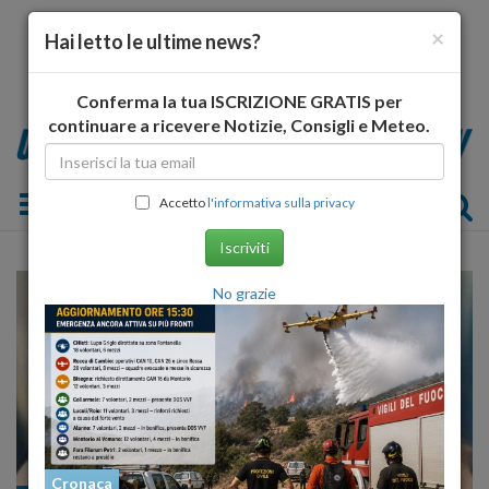
×
Hai letto le ultime news?
Conferma la tua ISCRIZIONE GRATIS per
continuare a ricevere Notizie, Consigli e Meteo.
Toggle navigation
Accetto
l'informativa sulla privacy
Iscriviti
No grazie
Cronaca