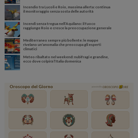
Incendio tra Lucoli e Roio, massima allerta: continua
il monitoraggio senza sosta delle autorità
Incendi senza tregua nell’Aquilano: il fuoco
raggiunge Roio e cresce la preoccupazione generale
Mediterraneo sempre più bollente: le mappe
rivelano un'anomalia che preoccupa gli esperti
climatici
Meteo ribaltato nel weekend: nubifragi e grandine,
ecco dove colpirà l’Italia domenica
Oroscopo del Giorno
powered by
OROSCOPO
ORE