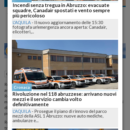
Cronaca
Incendi senza tregua in Abruzzo: evacuate
squadre, Canadair spostati e vento sempre
Addio a Romina Tassotti a soli 47 lascia
più pericoloso
marito e due figli
L'AQUILA
-
Il nuovo aggiornamento delle 15:30
fotografa un'emergenza ancora aperta: Canadair,
elicotteri,...
22
27
MILANO
19 Settembre 2023
10:37
Cronaca
Teramo (TE)
Romina Tassotti, una coraggiosa informatrice farmaceutica di 47
Cronaca
anni, ha perso la sua battaglia contro una malattia implacabile.
Rivoluzione nel 118 abruzzese: arrivano nuovi
Romina, madre amorevole di due figli, Lorenzo e Marta, e devota
mezzi e il servizio cambia volto
moglie di Marco Casalena, un infermiere presso l'Ospedale Mazzini
definitivamente
di Teramo, è scomparsa mentre affrontava con tenacia la difficile
L'AQUILA
-
Prosegue il piano di rinnovo del parco
prova che la vita le aveva riservato.
mezzi della ASL 1 Abruzzo: nuove auto mediche,
ambulanze e...
Romina, originaria di Offida, una cittadina nell'area di Ascoli, si era
trasferita a Teramo dopo il matrimonio con Marco. La sua vita era