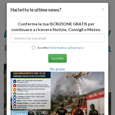
×
Hai letto le ultime news?
Conferma la tua ISCRIZIONE GRATIS per
continuare a ricevere Notizie, Consigli e Meteo.
Toggle navigation
Accetto
l'informativa sulla privacy
Iscriviti
No grazie
Cronaca