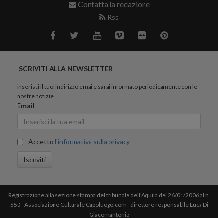
Contatta la redazione
Rss
ISCRIVITI ALLA NEWSLETTER
inserisci il tuoi indirizzo emai e sarai informato periodicamente con le
nostre notizie.
Email
Accetto
l'informativa sulla privacy
Iscriviti
Registrazione alla sezione stampa del tribunale dell'Aquila del 26/01/2006 al n.
550 - Associazione Culturale Capoluogo.com - direttore responsabile Luca Di
Giacomantonio