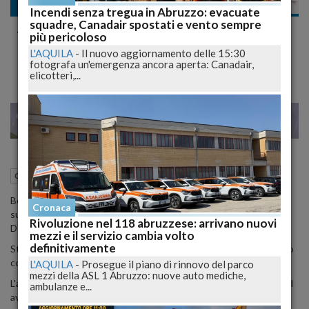
Cronaca nazionale
Incendi senza tregua in Abruzzo: evacuate
squadre, Canadair spostati e vento sempre
Anna Falchi Riposino Sexy Fuori dalla Festa
più pericoloso
della D'Urso
L'AQUILA
-
Il nuovo aggiornamento delle 15:30
fotografa un'emergenza ancora aperta: Canadair,
elicotteri,...
23
25
MILANO
14 Maggio 2015
11:23
Cronaca nazionale
Bella, sexy e decisamente stanca è Anna Falchi che si sdraia fuori
Cronaca
sul prato antistante al salone della festa di compleanno di Barbara
Rivoluzione nel 118 abruzzese: arrivano nuovi
D'urso.
mezzi e il servizio cambia volto
definitivamente
Stivalone bianco con tacco altissimo ed a coprirla solo un cappotto
color cammello che lascia vedere le lunghissime gambe.
L'AQUILA
-
Prosegue il piano di rinnovo del parco
mezzi della ASL 1 Abruzzo: nuove auto mediche,
L'attrice decide così di riposarsi un po' dopo aver ballato per ore ed
ambulanze e...
aver bevuto qualche cocktail.