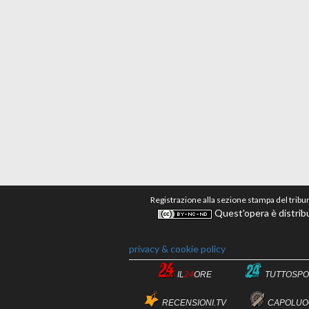
Registrazione alla sezione stampa del tribu
Quest'opera è distribu
privacy & cookie policy
IL
24
ORE
TUTTOSPO
RECENSIONI.TV
CAPOLUO