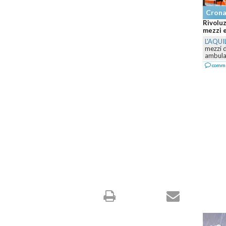
Cronaca
Rivoluzion
mezzi e il 
L'AQUILA
-
mezzi dell
ambulanze e
commenta