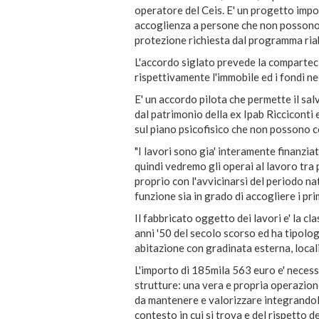
operatore del Ceis. E' un progetto imp
accoglienza a persone che non possono 
protezione richiesta dal programma riab
L'accordo siglato prevede la compartec
rispettivamente l'immobile ed i fondi ne
E' un accordo pilota che permette il sal
dal patrimonio della ex Ipab Ricciconti 
sul piano psicofisico che non possono c
"I lavori sono gia' interamente finanziat
quindi vedremo gli operai al lavoro tra 
proprio con l'avvicinarsi del periodo na
funzione sia in grado di accogliere i prim
Il fabbricato oggetto dei lavori e' la cl
anni '50 del secolo scorso ed ha tipolog
abitazione con gradinata esterna, locali 
L'importo di 185mila 563 euro e' necessa
strutture: una vera e propria operazion
da mantenere e valorizzare integrandola
contesto in cui si trova e del rispetto 