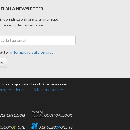
ITI ALLA NEWSLETTER
 il tuoi indirizzo emai e sarai informato
amente con le nostre notizie.
etto
l'informativa sulla privacy
iti
direttore responsabile Luca Di Giacomantonio
opere derivate 4.0 Internazionale.
IVERENTE.COM
OCCHIO
AL
LOOK
OSCOPO
24
ORE
ABRUZZO
24
ORE.TV