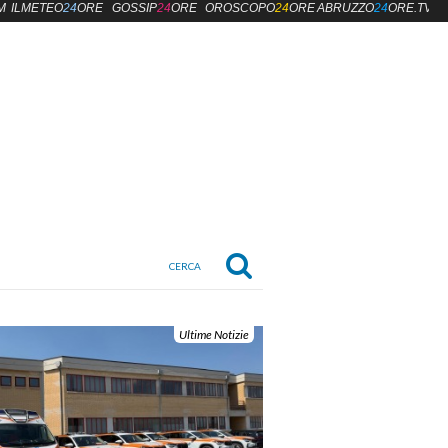
M
ILMETEO
24
ORE
GOSSIP
24
ORE
OROSCOPO
24
ORE
ABRUZZO
24
ORE.TV
Ultime Notizie