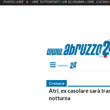
PUNTO
24
ORE
IL
24
ORE
TUTTOSPORT
24
ORE
ECONOMIA
24
ORE
CUCINA
2
Toggle navigation
Cronaca
Atri, ex casolare sarà tr
notturna