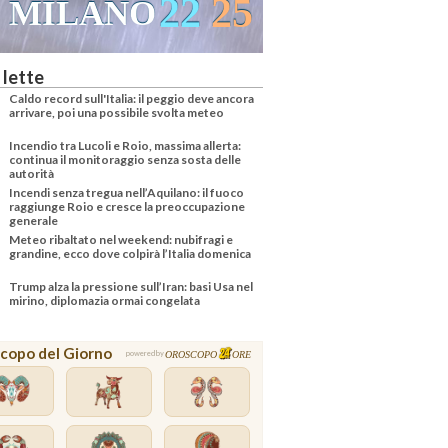
22
25
ILANO
VENEZIA
 lette
Caldo record sull'Italia: il peggio deve ancora
arrivare, poi una possibile svolta meteo
Incendio tra Lucoli e Roio, massima allerta:
continua il monitoraggio senza sosta delle
autorità
Incendi senza tregua nell’Aquilano: il fuoco
raggiunge Roio e cresce la preoccupazione
generale
Meteo ribaltato nel weekend: nubifragi e
grandine, ecco dove colpirà l’Italia domenica
Trump alza la pressione sull’Iran: basi Usa nel
mirino, diplomazia ormai congelata
copo del Giorno
OROSCOPO
ORE
powered by