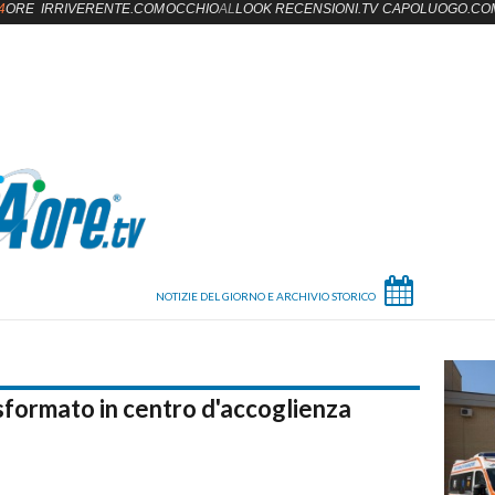
4
ORE
IRRIVERENTE.COM
OCCHIO
AL
LOOK
RECENSIONI.TV
CAPOLUOGO.CO
asformato in centro d'accoglienza