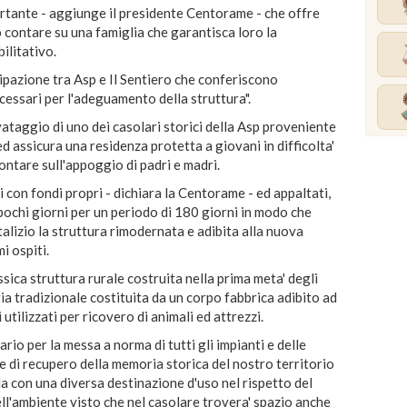
ortante - aggiunge il presidente Centorame - che offre
contare su una famiglia che garantisca loro la
ilitativo.
ipazione tra Asp e Il Sentiero che conferiscono
cessari per l'adeguamento della struttura".
vataggio di uno dei casolari storici della Asp proveniente
ed assicura una residenza protetta a giovani in difficolta'
ontare sull'appoggio di padri e madri.
i con fondi propri - dichiara la Centorame - ed appaltati,
pochi giorni per un periodo di 180 giorni in modo che
talizio la struttura rimodernata e adibita alla nuova
i ospiti.
assica struttura rurale costruita nella prima meta' degli
ia tradizionale costituita da un corpo fabbrica adibito ad
utilizzati per ricovero di animali ed attrezzi.
rio per la messa a norma di tutti gli impianti e delle
e di recupero della memoria storica del nostro territorio
 con una diversa destinazione d'uso nel rispetto del
dell'ambiente visto che nel casolare trovera' spazio anche