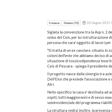
18 Giugno 2015
Cronaca
Teramo (TE)
Siglata la convenzione tra la Asp n. 2 de
onlus del Ceis, per la ristrutturazione di
persona che sara' oggetto di lavori pe
"Si tratta di un ex casolare, situato in
coloni dell'ente che abbiamo deciso di a
situazione di tossicodipendenza inserit
Ceis di Pescara - spiega il presidente 
Il progetto nasce dalla sinergia tra azi
Dell'Elce che presiede l'associazione e
Atri.
Nello specifico la casa e' destinata ad 
ospiti, tutti maggiorenni e di sesso mas
semiresidenziale del programma riabilit
La struttura vedra', inoltre, la presenz