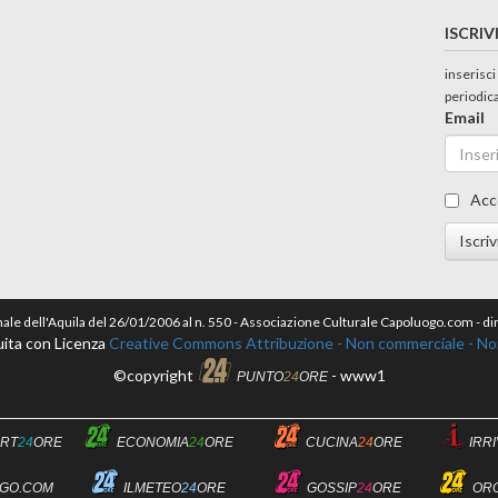
ISCRIV
inserisci
periodic
Email
Acc
Iscriv
nale dell'Aquila del 26/01/2006 al n. 550 - Associazione Culturale Capoluogo.com - 
ita con Licenza
Creative Commons Attribuzione - Non commerciale - Non 
©copyright
- www1
PUNTO
24
ORE
RT
24
ORE
ECONOMIA
24
ORE
CUCINA
24
ORE
IRR
GO.COM
ILMETEO
24
ORE
GOSSIP
24
ORE
OR