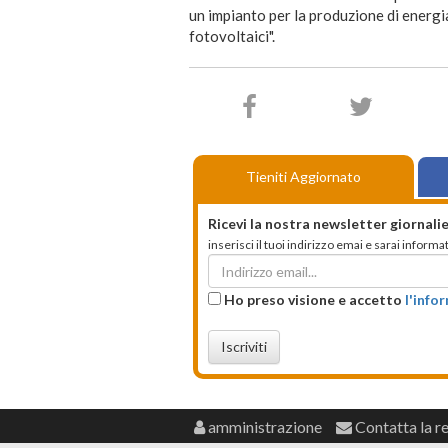
un impianto per la produzione di energi
fotovoltaici".
Tieniti Aggiornato
Ricevi la nostra newsletter giornalie
inserisci il tuoi indirizzo emai e sarai infor
Ho preso visione e accetto
l'info
Iscriviti
amministrazione
Contatta la r