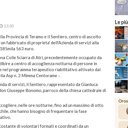
M
Le più
13:30
lla Provincia di Teramo e Il Sentiero, centro di ascolto
 un fabbricato di proprieta' dell'Azienda di servizi alla
r 185mila 563 euro.
 zona Colle Sciarra di Atri, precedentemente occupato da
dibire a centro di accoglienza notturna di persone in
e nel programma terapeutico riabilitativo attivato dal
della Asp n. 2 Mimma Centorame -.
enda di servizi, il Sentiero, rappresentato da Gianluca
 don Giuseppe Bonomo, parroco della chiesa cattedrale di
Oros
accogliere, nelle ore notturne, fino ad un massimo di otto
chile, che hanno bisogno di frequentare la fase
ativo.
a costante di volontari formati e coordinati da un