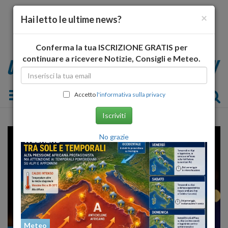
×
Hai letto le ultime news?
Conferma la tua ISCRIZIONE GRATIS per
continuare a ricevere Notizie, Consigli e Meteo.
Toggle navigation
Accetto
l'informativa sulla privacy
Iscriviti
No grazie
Meteo