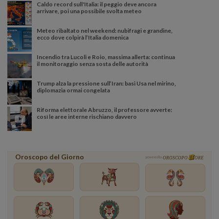
Caldo record sull'Italia: il peggio deve ancora
arrivare, poi una possibile svolta meteo
Meteo ribaltato nel weekend: nubifragi e grandine,
ecco dove colpirà l’Italia domenica
Incendio tra Lucoli e Roio, massima allerta: continua
il monitoraggio senza sosta delle autorità
Trump alza la pressione sull’Iran: basi Usa nel mirino,
diplomazia ormai congelata
Riforma elettorale Abruzzo, il professore avverte:
così le aree interne rischiano davvero
Oroscopo del Giorno
powered by
OROSCOPO
ORE