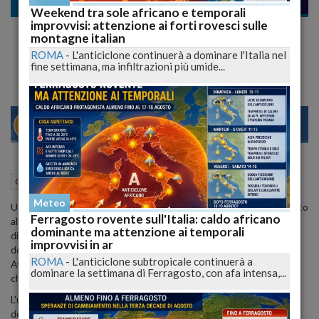
Cronaca
Weekend tra sole africano e temporali
improvvisi: attenzione ai forti rovesci sulle
Attività Commerciale nel Terrore: 46enne
montagne italian
ai Domiciliari per Atti Persecutori
ROMA
-
L'anticiclone continuerà a dominare l'Italia nel
fine settimana, ma infiltrazioni più umide...
23
28
MILANO
12 Gennaio 2024
16:36
Cronaca
Cocullo (AQ)
Meteo
Un 46enne di Cocullo è stato posto agli arresti domiciliari in seguito
Ferragosto rovente sull'Italia: caldo africano
alle continue vessazioni e dispetti perpetrati ai danni della titolare
dominante ma attenzione ai temporali
di un'attività ricettiva e di ristorazione. La misura cautelare è stata
improvvisi in ar
decisa dal giudice per le indagini preliminari del tribunale di
ROMA
-
L'anticiclone subtropicale continuerà a
Avezzano, in risposta alla richiesta avanzata dal pubblico ministero
dominare la settimana di Ferragosto, con afa intensa,...
che ha condotto le indagini.
L'uomo ha ripetutamente disturbato la vita della proprietaria
dell'attività commerciale, causandole danni all'impresa e turbando