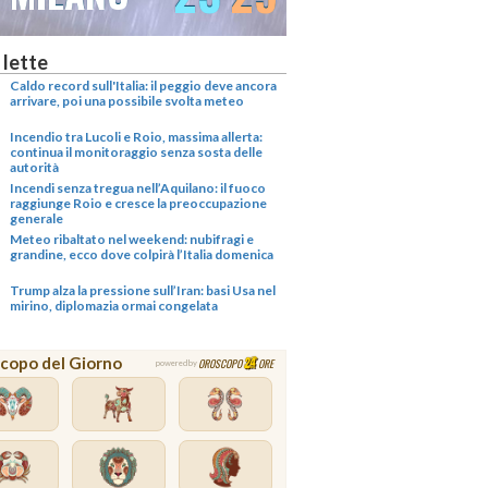
 lette
Caldo record sull'Italia: il peggio deve ancora
arrivare, poi una possibile svolta meteo
Incendio tra Lucoli e Roio, massima allerta:
continua il monitoraggio senza sosta delle
autorità
Incendi senza tregua nell’Aquilano: il fuoco
raggiunge Roio e cresce la preoccupazione
generale
Meteo ribaltato nel weekend: nubifragi e
grandine, ecco dove colpirà l’Italia domenica
Trump alza la pressione sull’Iran: basi Usa nel
mirino, diplomazia ormai congelata
copo del Giorno
OROSCOPO
ORE
powered by