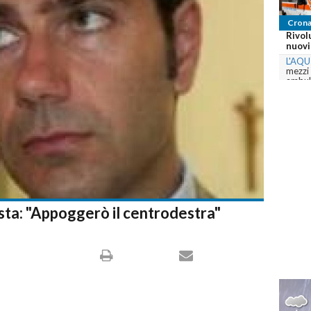
Crona
Rivol
nuovi 
L'AQU
mezzi
ambula
com
sta: "Appoggerò il centrodestra"