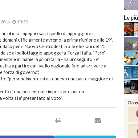
Le più
o 2014
13:33
ndi il mio impegno sara' quello di appoggiare il
e domani ufficialmente avremo la prima riunione alle 19".
ndaco per il Nuovo Centrodestra alle elezioni del 25
a se al ballottaggio appoggera' Forza Italia. "Pero'
mente e in maniera prioritaria - ha proseguito - e'
tra a partire dal livello nazionale fino ad arrivare a
re forza di governo".
detto: "personalmente mi attendevo una parte maggiore di
 cento e' una percentuale importante per un
 volta si e' presentato al voto".
Oros