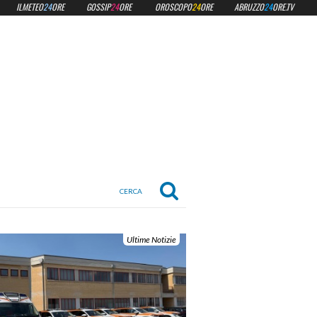
ILMETEO
24
ORE
GOSSIP
24
ORE
OROSCOPO
24
ORE
ABRUZZO
24
ORE.TV
Ultime Notizie