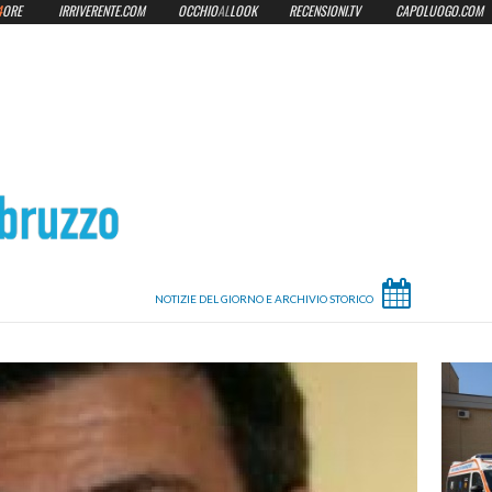
4
ORE
IRRIVERENTE.COM
OCCHIO
AL
LOOK
RECENSIONI.TV
CAPOLUOGO.COM