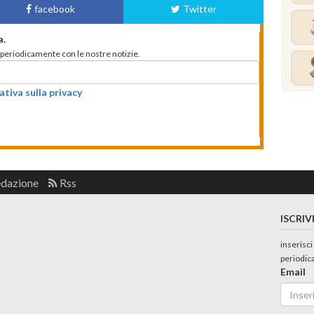
facebook
Twitter
a.
to periodicamente con le nostre notizie.
ativa sulla privacy
edazione
Rss
ISCRIV
inserisci
periodic
Email