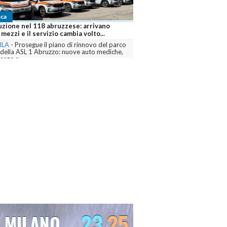
ca
Cronaca
uzione nel 118 abruzzese: arrivano
Abruzzo brucia ancora, sei f
mezzi e il servizio cambia volto...
Canadair mobilitati contro 
ILA
-
Prosegue il piano di rinnovo del parco
L'AQUILA
-
Dall’Aquilano al Pe
 della ASL 1 Abruzzo: nuove auto mediche,
Teramano, volontari, mezzi terr
nze e...
Canadair sono...
menta
commenta
23
25
MILANO
VENEZIA