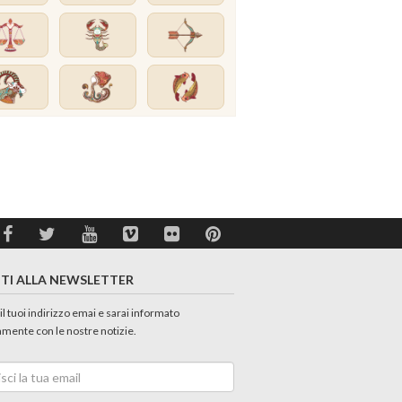
ITI ALLA NEWSLETTER
 il tuoi indirizzo emai e sarai informato
amente con le nostre notizie.