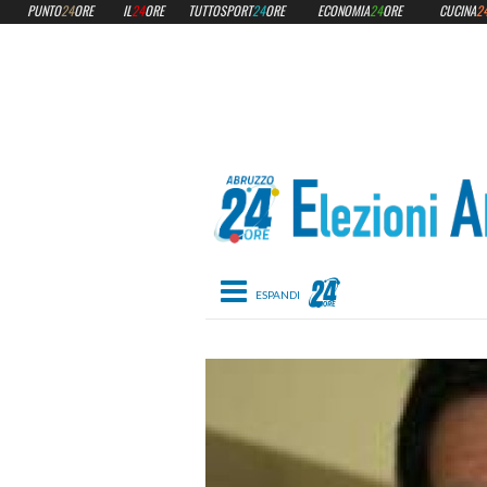
PUNTO
24
ORE
IL
24
ORE
TUTTOSPORT
24
ORE
ECONOMIA
24
ORE
CUCINA
2
Toggle navigation