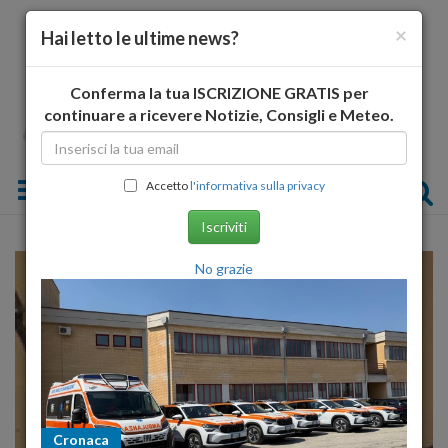
×
Hai letto le ultime news?
Conferma la tua ISCRIZIONE GRATIS per
continuare a ricevere Notizie, Consigli e Meteo.
Toggle navigation
Accetto
l'informativa sulla privacy
Iscriviti
No grazie
Cronaca