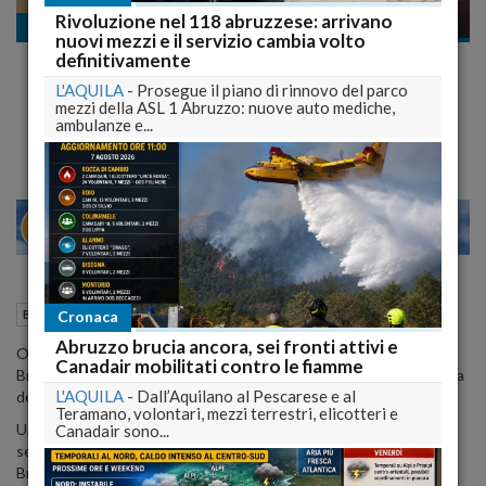
Rivoluzione nel 118 abruzzese: arrivano
Ballottaggi 2014
nuovi mezzi e il servizio cambia volto
Brucchi rieletto e già scatta il toto assessori: a
definitivamente
rischio Campana e Di Sabatino
L'AQUILA
-
Prosegue il piano di rinnovo del parco
Possibilità di tre assessori donne
mezzi della ASL 1 Abruzzo: nuove auto mediche,
ambulanze e...
28
30
MILANO
10 Giugno 2014
12:20
Cronaca
Ballottaggi 2014
Teramo (TE)
Abruzzo brucia ancora, sei fronti attivi e
Ormai già archiviata
la rielezione a sindaco di Teramo
, Maurizio
Canadair mobilitati contro le fiamme
Brucchi si è concesso una breve pausa ma è già pronto, al rientro, a
L'AQUILA
-
Dall’Aquilano al Pescarese e al
determinare i componenti della sua giunta.
Teramano, volontari, mezzi terrestri, elicotteri e
Una scelta che, da quanto trapela, si preannuncia tutt'altro che
Canadair sono...
semplice, sia perché, rispetto all'inizio dello scorso mandato,
Brucchi può contare su un paio di gruppi di maggioranza in più, sia