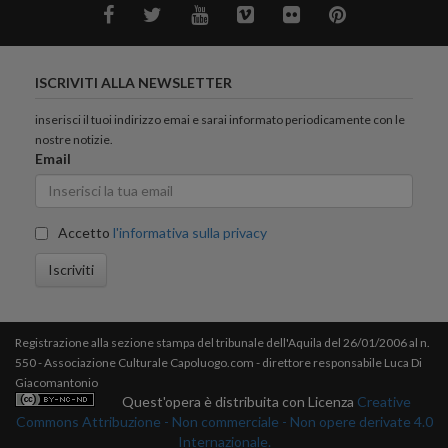
ISCRIVITI ALLA NEWSLETTER
inserisci il tuoi indirizzo emai e sarai informato periodicamente con le
nostre notizie.
Email
Accetto
l'informativa sulla privacy
Iscriviti
Registrazione alla sezione stampa del tribunale dell'Aquila del 26/01/2006 al n.
550 - Associazione Culturale Capoluogo.com - direttore responsabile Luca Di
Giacomantonio
Quest'opera è distribuita con Licenza
Creative
Commons Attribuzione - Non commerciale - Non opere derivate 4.0
Internazionale.