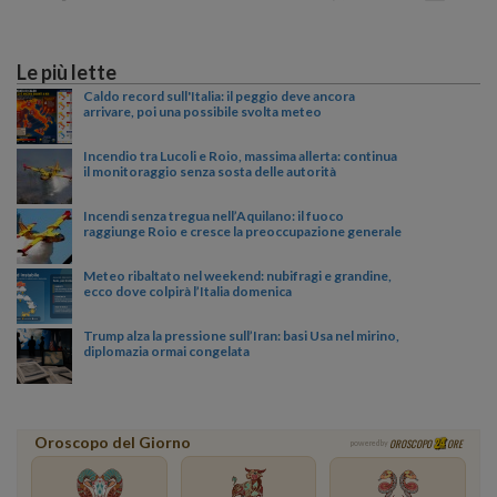
Le più lette
Caldo record sull'Italia: il peggio deve ancora
arrivare, poi una possibile svolta meteo
Incendio tra Lucoli e Roio, massima allerta: continua
il monitoraggio senza sosta delle autorità
Incendi senza tregua nell’Aquilano: il fuoco
raggiunge Roio e cresce la preoccupazione generale
Meteo ribaltato nel weekend: nubifragi e grandine,
ecco dove colpirà l’Italia domenica
Trump alza la pressione sull’Iran: basi Usa nel mirino,
diplomazia ormai congelata
Oroscopo del Giorno
OROSCOPO
ORE
powered by