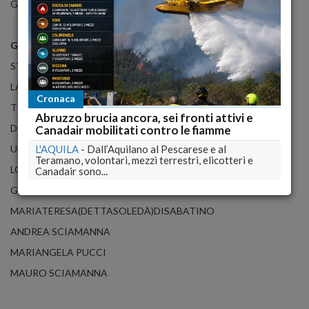
GIOVANNI TEMPESTILLI
GIOVANNI GIUSTI
STEFANIA DE NICOLAIS
LAURA BIZZARRI
Cronaca
TIBERIO LUZIO
Abruzzo brucia ancora, sei fronti attivi e
DOMENICA (DETTA MIMMA) CAPPUCCELLI
Canadair mobilitati contro le fiamme
UMBERTO PASSACQUA
L'AQUILA
-
Dall’Aquilano al Pescarese e al
Teramano, volontari, mezzi terrestri, elicotteri e
LORENZA DI MARCO
Canadair sono...
GIORGIO ROMANI
MARIATERESA(DETTASOLEDÀ)DISABATINO
ANDREA SCIAMANNA
MARIANGELA PUCCI
MAURO SCIAMANNA