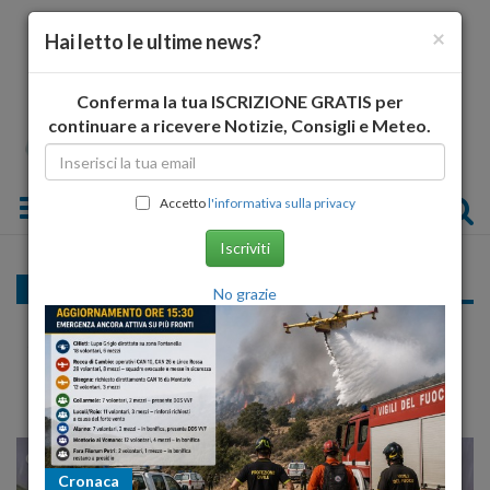
×
Hai letto le ultime news?
Conferma la tua ISCRIZIONE GRATIS per
continuare a ricevere Notizie, Consigli e Meteo.
Toggle navigation
Accetto
l'informativa sulla privacy
Iscriviti
Liste comunali 2014
No grazie
Campli 2014, preferenze, liste, nomi candidati
GABRIELE GIOVANNINI, GIOVANNI GIUSTI, PIETRO QUARESIMALE
23
25
MILANO
Cronaca