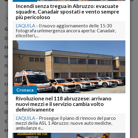
Incendi senza tregua in Abruzzo: evacuate
squadre, Canadair spostati e vento sempre
più pericoloso
27 Aprile 2014
12:25
Liste comunali 2014
L'AQUILA
-
Il nuovo aggiornamento delle 15:30
GABRIELE GIOVANNINI
fotografa un'emergenza ancora aperta: Canadair,
elicotteri,...
DANIELE BARBIERI
MAURIZIO DI STEFANO
MARINO FIORÀ
FLAVIA DI MARCO
FABRIZIO DI DOMENICO
FRANCESCO D’ISIDORO
Cronaca
DOMENICO BRUNI
Rivoluzione nel 118 abruzzese: arrivano
ISIDORO VAGNOZZI
nuovi mezzi e il servizio cambia volto
definitivamente
EMANUELA TRITELLA
L'AQUILA
-
Prosegue il piano di rinnovo del parco
STEFANIA DI PANCRAZIO
mezzi della ASL 1 Abruzzo: nuove auto mediche,
ambulanze e...
MERY DI AIUTO