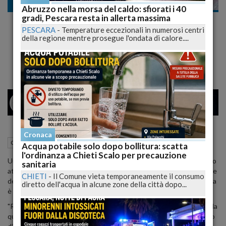
Cronaca
Abruzzo nella morsa del caldo: sfiorati i 40
gradi, Pescara resta in allerta massima
Carceri Castrogno, tenta di introdurre
PESCARA
-
Temperature eccezionali in numerosi centri
droga nascosta nelle salsicce, donna
della regione mentre prosegue l'ondata di calore....
denunciata
26
34
MILANO
Cronaca
03 Febbraio 2023
10:04
Cronaca
Teramo (TE)
Acqua potabile solo dopo bollitura: scatta
l'ordinanza a Chieti Scalo per precauzione
Una donna ha tentato di introdurre della droga in carcere a Teramo
sanitaria
attraverso delle salsicce contenute in un pacco destinato al nipote
CHIETI
-
Il Comune vieta temporaneamente il consumo
detenuto. A darne notizia è il sindacato autonomo Sappe. La donna
diretto dell'acqua in alcune zone della città dopo...
è stata identificata e denunciata dalla polizia penitenziaria.
"Resta altissima la tensione nelle carceri abruzzesi, oggi affollate da
quasi 1.900 detenuti, e continua inesorabilmente a salire il numero