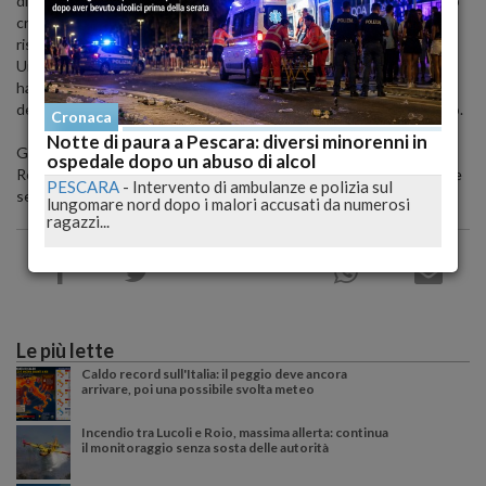
di eventi critici tra le sbarre - sottolinea il Sappe - L’ultimo episodio
critico ha interessato la casa circondariale di Teramo, in cui sono
ristretti oltre 410 detenuti.
Una donna, poi identificata e denunciata dalla polizia penitenziaria,
ha infatti tentato di introdurre della droga in carcere attraverso
delle salsicce contenute in un pacco destinato al nipote detenuto.
Cronaca
Notte di paura a Pescara: diversi minorenni in
Grazie alla professionalità del personale di polizia penitenziaria del
ospedale dopo un abuso di alcol
Reparto Matricola/Colloqui lo stupefacente è stato intercettato e
PESCARA
-
Intervento di ambulanze e polizia sul
sequestrato".
lungomare nord dopo i malori accusati da numerosi
ragazzi...
Le più lette
Caldo record sull'Italia: il peggio deve ancora
arrivare, poi una possibile svolta meteo
Incendio tra Lucoli e Roio, massima allerta: continua
il monitoraggio senza sosta delle autorità