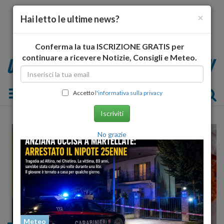
×
Hai letto le ultime news?
Conferma la tua ISCRIZIONE GRATIS per
continuare a ricevere Notizie, Consigli e Meteo.
Toggle navigation
Accetto
l'informativa sulla privacy
Iscriviti
No grazie
Meteo