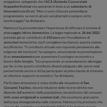
erogazione, spiegando che l’
ACA (Azienda Consorziale
Acquedottistica)
sta operando in base a un
calendario di
interventi
pianificati. "Non ci sono chiusure pomeridiane
programmate, se non in alcuni casi alternati e sempre sotto
monitoraggio," ha dichiarato.
Marinucci ha poi evidenziato l’importanza di rafforzare il sistema di
stoccaggio idrico domestico
. La legge regionale
n. 26 del 2022
prevede già un contributo di
250 euro
per l’installazione di
autoclavi
domestiche, ma il consigliere ha ritenuto questa somma
insufficiente. "Il contributo attuale non risponde pienamente alle
esigenze del territorio," ha spiegato, annunciando la presentazione
di un
emendamento
per aumentare il sostegno economico a
favore delle famiglie. "Sto proponendo un emendamento alla legge
per far sì che questo contributo diventi adeguato alle spese reali,
permettendo anche a chi ha partecipato al primo bando di ottenere
un ulteriore supporto economico," ha dichiarato.
Particolare attenzione è stata rivolta alla situazione di
San
Giovanni Teatino
, dove la riduzione delle risorse idriche non
dipende dall’aumento della popolazione, ma piuttosto dal consumo
delle
zone artigianali e commerciali
, che assorbono gran parte
dell’acqua immagazzinata nelle cisterne. Marinucci ha precisato che
uno studio condotto sui dati forniti dall’ACA ha rivelato questa