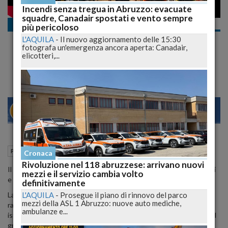
Incendi senza tregua in Abruzzo: evacuate
squadre, Canadair spostati e vento sempre
Politica
più pericoloso
Carenza d'acqua: proposta di potenziare
L'AQUILA
-
Il nuovo aggiornamento delle 15:30
contributi per lo stoccaggio idrico
fotografa un'emergenza ancora aperta: Canadair,
elicotteri,...
domestico in Abruzzo
26
31
NAPOLI
17 Ottobre 2024
17:46
Politica
L'Aquila (AQ)
Cronaca
Rivoluzione nel 118 abruzzese: arrivano nuovi
Il consigliere Marinucci punta ad aumentare i fondi per le autoclavi
mezzi e il servizio cambia volto
e migliorare la distribuzione idrica lungo la costa abruzzese.
definitivamente
L'AQUILA
-
Prosegue il piano di rinnovo del parco
La
carenza d'acqua potabile
lungo la costa abruzzese continua a
mezzi della ASL 1 Abruzzo: nuove auto mediche,
rappresentare un problema critico, attirando l'attenzione delle
ambulanze e...
istituzioni regionali. Il consigliere regionale
Luciano Marinucci
, del
gruppo consiliare
Marsilio Presidente
, ha recentemente