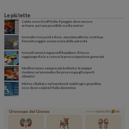
Le più lette
Caldo record sull'Italia: il peggio deve ancora
arrivare, poi una possibile svolta meteo
Incendio tra Lucoli e Roio, massima allerta: continua
il monitoraggio senza sosta delle autorità
Incendi senza tregua nell’Aquilano: il fuoco
raggiunge Roio e cresce la preoccupazione generale
Mediterraneo sempre più bollente: le mappe
rivelano un'anomalia che preoccupa gli esperti
climatici
Meteo ribaltato nel weekend: nubifragi e grandine,
ecco dove colpirà l’Italia domenica
Oroscopo del Giorno
powered by
OROSCOPO
ORE