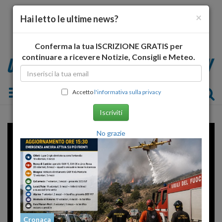
×
Hai letto le ultime news?
Conferma la tua ISCRIZIONE GRATIS per
continuare a ricevere Notizie, Consigli e Meteo.
Toggle navigation
Accetto
l'informativa sulla privacy
Iscriviti
No grazie
Cronaca