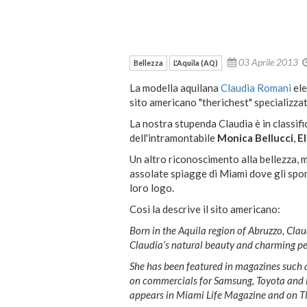
03 Aprile 2013
Bellezza
L'Aquila (AQ)
La modella aquilana
Claudia Romani
ele
sito americano "therichest" specializzato
La nostra stupenda Claudia è in classifi
dell'intramontabile
Monica Bellucci
,
El
Un altro riconoscimento alla bellezza, 
assolate spiagge di Miami dove gli spo
loro logo.
Così la descrive il sito americano:
Born in the Aquila region of Abruzzo, Cla
Claudia’s natural beauty and charming pe
She has been featured in magazines such
on commercials for Samsung, Toyota and F
appears in Miami Life Magazine and on 