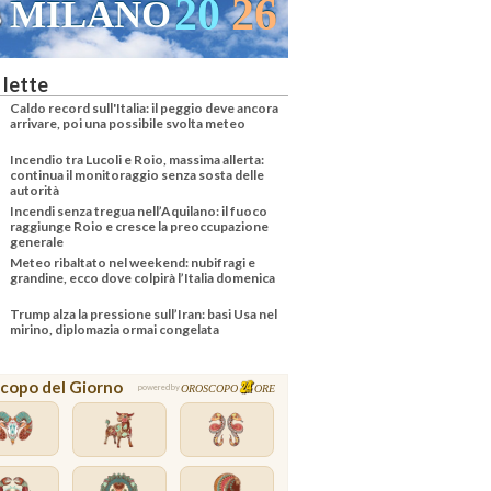
20
26
MILANO
 lette
Caldo record sull'Italia: il peggio deve ancora
arrivare, poi una possibile svolta meteo
Incendio tra Lucoli e Roio, massima allerta:
continua il monitoraggio senza sosta delle
autorità
Incendi senza tregua nell’Aquilano: il fuoco
raggiunge Roio e cresce la preoccupazione
generale
Meteo ribaltato nel weekend: nubifragi e
grandine, ecco dove colpirà l’Italia domenica
Trump alza la pressione sull’Iran: basi Usa nel
mirino, diplomazia ormai congelata
copo del Giorno
OROSCOPO
ORE
powered by