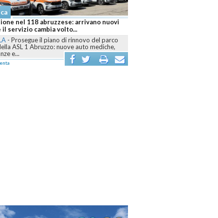
aca
ione nel 118 abruzzese: arrivano nuovi
 il servizio cambia volto...
LA
-
Prosegue il piano di rinnovo del parco
della ASL 1 Abruzzo: nuove auto mediche,
ze e...
enta