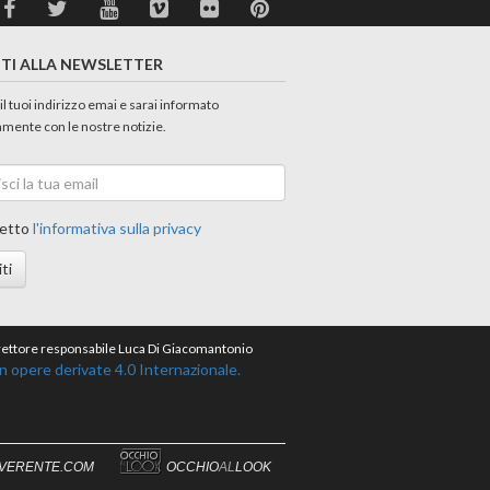
ITI ALLA NEWSLETTER
 il tuoi indirizzo emai e sarai informato
amente con le nostre notizie.
etto
l'informativa sulla privacy
iti
direttore responsabile Luca Di Giacomantonio
opere derivate 4.0 Internazionale.
IVERENTE.COM
OCCHIO
AL
LOOK