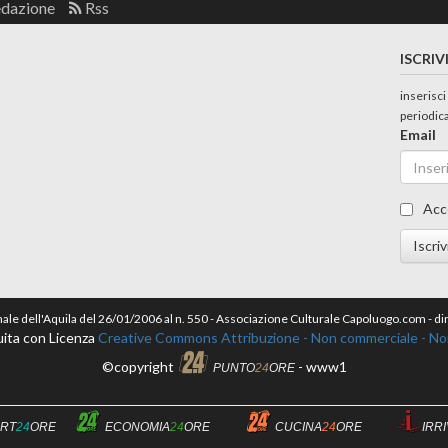
edazione
Rss
ISCRIV
inserisci
periodic
Email
Acc
Iscriv
nale dell'Aquila del 26/01/2006 al n. 550 - Associazione Culturale Capoluogo.com - 
ita con Licenza
Creative Commons Attribuzione - Non commerciale - Non 
©copyright
- www1
PUNTO
24
ORE
RT
24
ORE
ECONOMIA
24
ORE
CUCINA
24
ORE
IRR