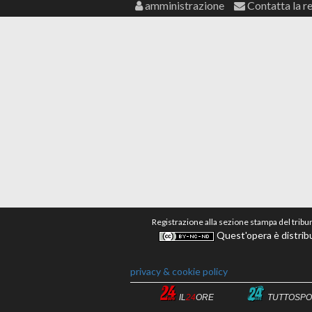
amministrazione
Contatta la r
Registrazione alla sezione stampa del tribu
Quest'opera è distribu
privacy & cookie policy
IL
24
ORE
TUTTOSPO