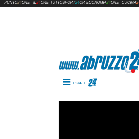
PUNTO
24
ORE
IL
24
ORE
TUTTOSPORT
24
ORE
ECONOMIA
24
ORE
CUCINA
2
Toggle navigation