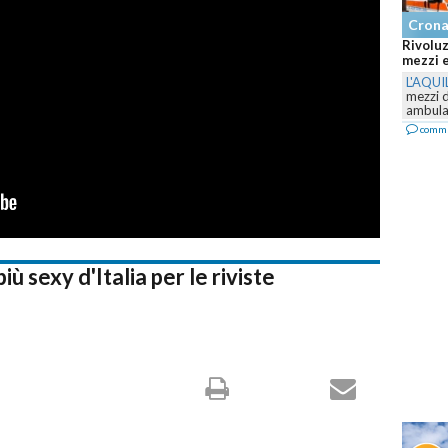
Cron
Rivoluz
mezzi e
L'AQUI
mezzi 
ambulan
comm
ù sexy d'Italia per le riviste