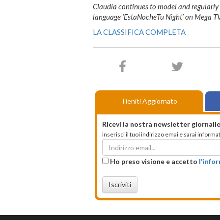
Claudia continues to model and regularly
language ‘EstaNocheTu Night’ on Mega TV
LA CLASSIFICA COMPLETA
Tieniti Aggiornato
Ricevi la nostra newsletter giornalie
inserisci il tuoi indirizzo emai e sarai infor
Ho preso visione e accetto
l'info
Iscriviti