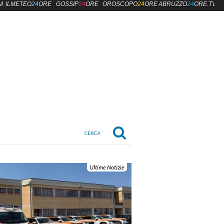
M
ILMETEO
24
ORE
GOSSIP
24
ORE
OROSCOPO
24
ORE
ABRUZZO
24
ORE.TV
Ultime Notizie