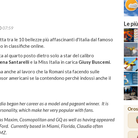
Le più
07:59
tta tra le 10 bellezze più affascinanti d'Italia dal famoso
 in classifiche online.
ca al quarto posto dietro solo a star del calibro
ena Santarelli
e la Miss Italia in carica
Giusy Buscemi
.
ma anche al lavoro che la Romani sta facendo sulle
nsor americani se la contendono perchè indossi anche il
udia began her career as a model and pageant winner. It is
Oros
rsonality, which make her very popular with fans.
 as Maxim, Cosmopolitan and GQ as well as having appeared
ord. Currently based in Miami, Florida, Claudia often
TMZ.