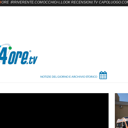
4
ORE
IRRIVERENTE.COM
OCCHIO
AL
LOOK
RECENSIONI.TV
CAPOLUOGO.CO