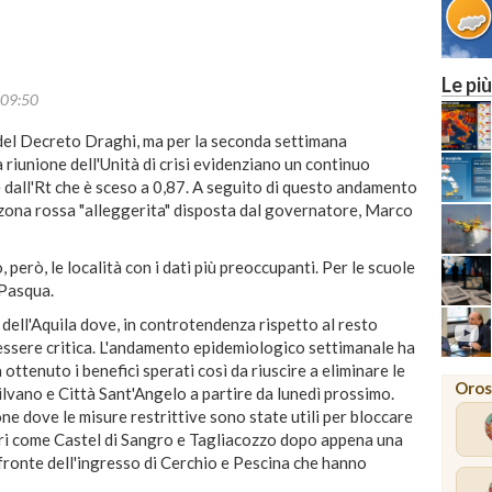
Le più
09:50
 del Decreto Draghi, ma per la seconda settimana
a riunione dell'Unità di crisi evidenziano un continuo
e dall'Rt che è sceso a 0,87. A seguito di questo andamento
 zona rossa "alleggerita" disposta dal governatore, Marco
 però, le località con i dati più preoccupanti. Per le scuole
 Pasqua.
dell'Aquila dove, in controtendenza rispetto al resto
 essere critica. L'andamento epidemiologico settimanale ha
ttenuto i benefici sperati così da riuscire a eliminare le
Oros
lvano e Città Sant'Angelo a partire da lunedì prossimo.
one dove le misure restrittive sono state utili per bloccare
tri come Castel di Sangro e Tagliacozzo dopo appena una
fronte dell'ingresso di Cerchio e Pescina che hanno