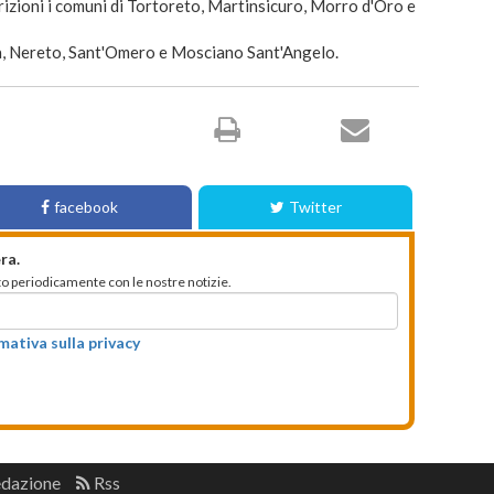
rizioni i comuni di Tortoreto, Martinsicuro, Morro d'Oro e
la, Nereto, Sant'Omero e Mosciano Sant'Angelo.
facebook
Twitter
ra.
mato periodicamente con le nostre notizie.
rmativa sulla privacy
edazione
Rss