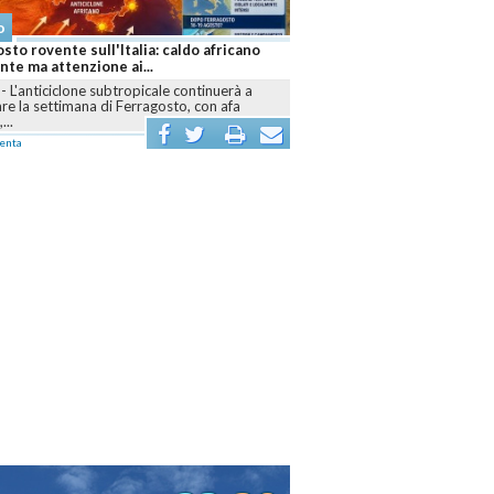
o
Meteo
sto rovente sull'Italia: caldo africano
Caldo africano senza tregua:
te ma attenzione ai...
bollente e cresce l'allarme si
-
L'anticiclone subtropicale continuerà a
ROMA
-
L'anticiclone africano 
e la settimana di Ferragosto, con afa
dominare l'Italia almeno fino a
...
agosto,...
enta
commenta