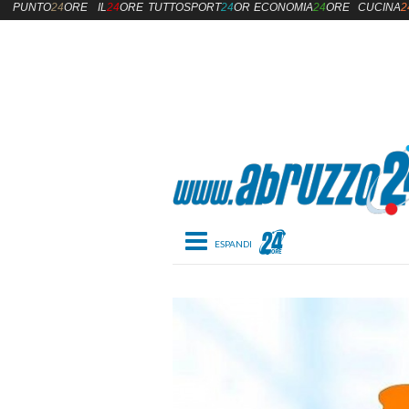
PUNTO
24
ORE
IL
24
ORE
TUTTOSPORT
24
ORE
ECONOMIA
24
ORE
CUCINA
2
Toggle navigation