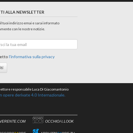
ITI ALLA NEWSLETTER
 il tuoi indirizzo emai e sarai informato
amente con le nostre notizie.
etto
l'informativa sulla privacy
iti
direttore responsabile Luca Di Giacomantonio
opere derivate 4.0 Internazionale.
IVERENTE.COM
OCCHIO
AL
LOOK