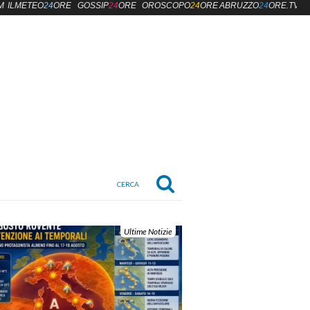
M
ILMETEO
24
ORE
GOSSIP
24
ORE
OROSCOPO
24
ORE
ABRUZZO
24
ORE.TV
Ultime Notizie