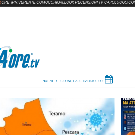
4
ORE
IRRIVERENTE.COM
OCCHIO
AL
LOOK
RECENSIONI.TV
CAPOLUOGO.CO