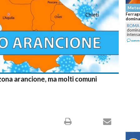
Mete
Ferrago
dominan
ROMA
dominar
intensa,
comm
 zona arancione, ma molti comuni