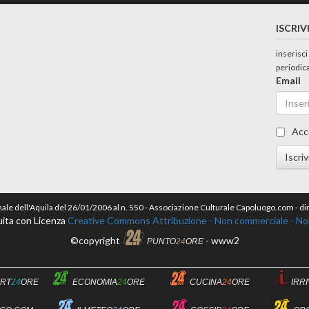
ISCRIV
inserisci
periodic
Email
Acc
Iscriv
nale dell'Aquila del 26/01/2006 al n. 550 - Associazione Culturale Capoluogo.com - 
ita con Licenza
Creative Commons Attribuzione - Non commerciale - Non 
©copyright
- www2
PUNTO
24
ORE
RT
24
ORE
ECONOMIA
24
ORE
CUCINA
24
ORE
IRR