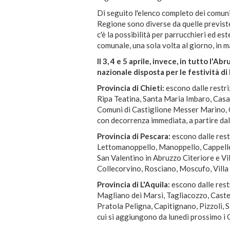
Di seguito l'elenco completo dei comuni
Regione sono diverse da quelle previste
c'è la possibilità per parrucchieri ed este
comunale, una sola volta al giorno, in m
Il 3, 4 e 5 aprile, invece, in tutto l'A
nazionale disposta per le festività d
Provincia di Chieti:
escono dalle restri
Ripa Teatina, Santa Maria Imbaro, Casa
Comuni di Castiglione Messer Marino, O
con decorrenza immediata, a partire dal
Provincia di Pescara:
escono dalle rest
Lettomanoppello, Manoppello, Cappelle
San Valentino in Abruzzo Citeriore e Vil
Collecorvino, Rosciano, Moscufo, Villa 
Provincia di L'Aquila:
escono dalle rest
Magliano dei Marsi, Tagliacozzo, Castel
Pratola Peligna, Capitignano, Pizzoli, 
cui si aggiungono da lunedì prossimo i 