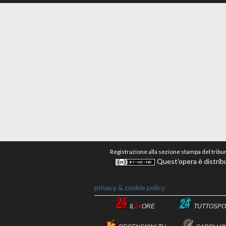
Registrazione alla sezione stampa del tribu
Quest'opera è distribu
privacy & cookie policy
IL
24
ORE
TUTTOSPO