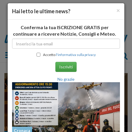
×
Hai letto le ultime news?
Conferma la tua ISCRIZIONE GRATIS per
continuare a ricevere Notizie, Consigli e Meteo.
Toggle navigation
Accetto
l'informativa sulla privacy
Iscriviti
No grazie
Cronaca