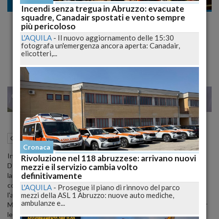
Cronaca
Incendi senza tregua in Abruzzo: evacuate
squadre, Canadair spostati e vento sempre
D'Amico Accusa: “Emergenza Democratica
più pericoloso
e Morale in Abruzzo, L'Assestamento di
L'AQUILA
-
Il nuovo aggiornamento delle 15:30
fotografa un'emergenza ancora aperta: Canadair,
Bilancio è Squalifican
elicotteri,...
29
38
MILANO
29 Agosto 2024
14:59
Cronaca
L'Aquila (AQ)
Cronaca
In una conferenza stampa tenuta oggi, il Capogruppo Luciano
Rivoluzione nel 118 abruzzese: arrivano nuovi
D'Amico, insieme ai consiglieri regionali del Patto per l'Abruzzo, ha
mezzi e il servizio cambia volto
definitivamente
lanciato un allerta sull'attuale situazione in Abruzzo, definendola
come un'emergenza democratica e morale. Secondo D'Amico,
L'AQUILA
-
Prosegue il piano di rinnovo del parco
mezzi della ASL 1 Abruzzo: nuove auto mediche,
l'approvazione dell'Assestamento di Bilancio da parte della Giunta
ambulanze e...
Marsilio rappresenta un grave fallimento per l'Ente regionale e per
le sue funzioni istituzionali.