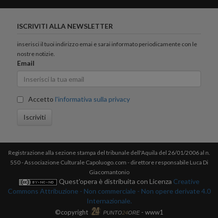
ISCRIVITI ALLA NEWSLETTER
inserisci il tuoi indirizzo emai e sarai informato periodicamente con le
nostre notizie.
Email
Accetto
l'informativa sulla privacy
Iscriviti
Registrazione alla sezione stampa del tribunale dell'Aquila del 26/01/2006 al n.
550 - Associazione Culturale Capoluogo.com - direttore responsabile Luca Di
Giacomantonio
Quest'opera è distribuita con Licenza
Creative
Commons Attribuzione - Non commerciale - Non opere derivate 4.0
Internazionale.
©copyright
- www1
PUNTO
24
ORE