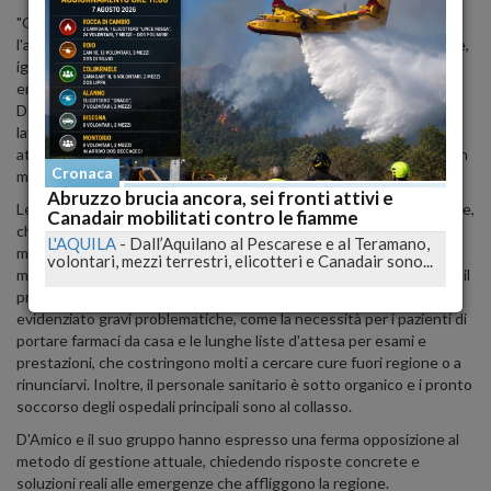
"Quanto accaduto ieri è squalificante per la Regione e dimostra
l'arroganza della Giunta Marsilio nell'utilizzo delle risorse pubbliche,
ignorando le reali esigenze dei cittadini e le criticità divenute
emergenze dopo sei anni di governo centrodestra", ha dichiarato
D'Amico. I consiglieri di opposizione hanno criticato il metodo di
lavoro della Giunta, affermando che l'Abruzzo, sotto la gestione
attuale, affronta enormi difficoltà che non sono state affrontate in
Cronaca
modo efficace attraverso l'Assestamento di Bilancio.
Abruzzo brucia ancora, sei fronti attivi e
Le preoccupazioni principali sollevate riguardano la sanità regionale,
Canadair mobilitati contro le fiamme
che rischia di ritornare sotto commissariamento. I dati attuali
L'AQUILA
-
Dall’Aquilano al Pescarese e al Teramano,
mostrano un disavanzo di 128 milioni di euro per le Asl nel 2023,
volontari, mezzi terrestri, elicotteri e Canadair sono...
mentre a agosto non è stato ancora chiarito lo stato dei conti per il
primo semestre del 2024. La Procura della Corte dei Conti ha
evidenziato gravi problematiche, come la necessità per i pazienti di
portare farmaci da casa e le lunghe liste d'attesa per esami e
prestazioni, che costringono molti a cercare cure fuori regione o a
rinunciarvi. Inoltre, il personale sanitario è sotto organico e i pronto
soccorso degli ospedali principali sono al collasso.
D'Amico e il suo gruppo hanno espresso una ferma opposizione al
metodo di gestione attuale, chiedendo risposte concrete e
soluzioni reali alle emergenze che affliggono la regione.