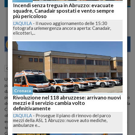
Cronaca nazionale
Incendi senza tregua in Abruzzo: evacuate
squadre, Canadair spostati e vento sempre
Da Avezzano a Roma in difesa dei tribunali
più pericoloso
L'AQUILA
-
Il nuovo aggiornamento delle 15:30
fotografa un'emergenza ancora aperta: Canadair,
elicotteri,...
21
27
MILANO
24 Ottobre 2012
20:16
Cronaca nazionale
L'Aquila (AQ)
Una folta rappresentanza di Avvocati del Foro di Avezzano ha
partecipato ieri alla manifestazione nazionale indetta a Roma
Cronaca
dall’Organismo Unitario dell’Avvocatura per protestare contro i
Rivoluzione nel 118 abruzzese: arrivano nuovi
provvedimenti che tendono a rendere sempre più difficile l’accesso
mezzi e il servizio cambia volto
dei cittadini alla giustizia, in netto contrasto con gli artt. 3 e 24 della
definitivamente
Costituzione: aumento spropositato del contributo unificato;
L'AQUILA
-
Prosegue il piano di rinnovo del parco
obbligatorietà della c.d. media conciliazione; filtro in appello che
mezzi della ASL 1 Abruzzo: nuove auto mediche,
equivale ad una sostanziale abolizione del doppio grado di giudizio;
ambulanze e...
soppressione di tribunali cc.dd. minori e sedi distaccate.
Gli Avvocati avezzanesi, guidati dal Presidente dell’Ordine Avv.