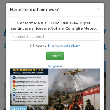
×
Hai letto le ultime news?
Conferma la tua ISCRIZIONE GRATIS per
continuare a ricevere Notizie, Consigli e Meteo.
Toggle navigation
Accetto
l'informativa sulla privacy
Iscriviti
No grazie
Cronaca