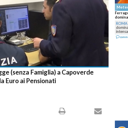
Mete
Ferrago
dominan
ROMA
dominar
intensa,
comm
gge (senza Famiglia) a Capoverde
 Euro ai Pensionati