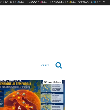
M
ILMETEO
24
ORE
GOSSIP
24
ORE
OROSCOPO
24
ORE
ABRUZZO
24
ORE.TV
Ultime Notizie