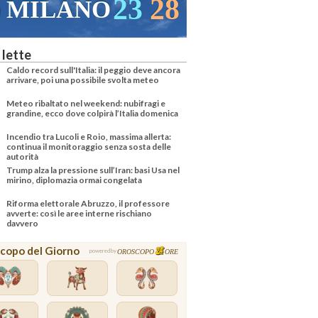
23
28
MILANO
 lette
Caldo record sull'Italia: il peggio deve ancora
arrivare, poi una possibile svolta meteo
Meteo ribaltato nel weekend: nubifragi e
grandine, ecco dove colpirà l’Italia domenica
Incendio tra Lucoli e Roio, massima allerta:
continua il monitoraggio senza sosta delle
autorità
Trump alza la pressione sull’Iran: basi Usa nel
mirino, diplomazia ormai congelata
Riforma elettorale Abruzzo, il professore
avverte: così le aree interne rischiano
davvero
copo del Giorno
OROSCOPO
ORE
powered by