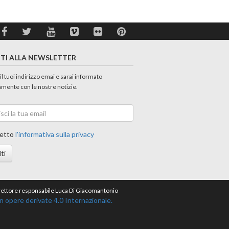
ITI ALLA NEWSLETTER
 il tuoi indirizzo emai e sarai informato
amente con le nostre notizie.
etto
l'informativa sulla privacy
iti
direttore responsabile Luca Di Giacomantonio
opere derivate 4.0 Internazionale.