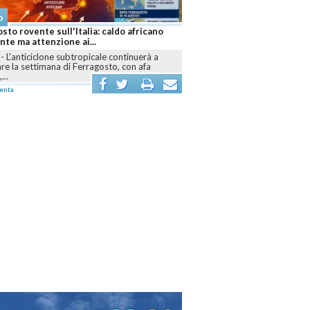
o
sto rovente sull'Italia: caldo africano
te ma attenzione ai...
-
L'anticiclone subtropicale continuerà a
e la settimana di Ferragosto, con afa
...
enta