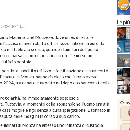
Le più
io 2024
14:54
sano Maderno, nel Monzese, dove un ex direttore
on l'accusa di aver rubato oltre mezzo milione di euro da
izio nel febbraio scorso, quando i familiari dell'uomo,
sua scomparsa e contemporaneamente è emerso un
l'ufficio postale.
, peculato, indebito utilizzo e falsificazione di strumenti di
 Procura di Monza, hanno rivelato che l'uomo aveva
io 2024, tra denaro custodito nel deposito bancomat della
rregolarità, ha immediatamente sospeso e
Oros
re. Tuttavia, al momento della sospensione, l'uomo era già
 casa moglie e figli senza alcuna spiegazione. È tornato in
saputa delle indagini in corso a suo carico.
 preliminari di Monza ha emesso un'ordinanza di custodia