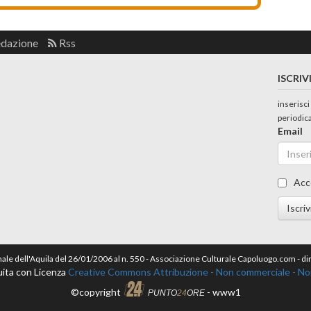
edazione
Rss
ISCRIV
inserisci
periodic
Email
Acc
Iscriv
nale dell'Aquila del 26/01/2006 al n. 550 - Associazione Culturale Capoluogo.com - 
ita con Licenza
Creative Commons Attribuzione - Non commerciale - Non 
©copyright
- www1
PUNTO
24
ORE