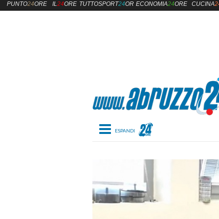
PUNTO
24
ORE
IL
24
ORE
TUTTOSPORT
24
ORE
ECONOMIA
24
ORE
CUCINA
2
Toggle navigation