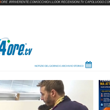
4
ORE
IRRIVERENTE.COM
OCCHIO
AL
LOOK
RECENSIONI.TV
CAPOLUOGO.CO