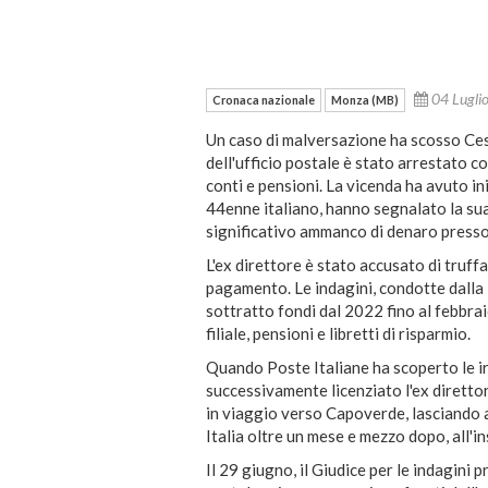
04 Lugl
Cronaca nazionale
Monza (MB)
Un caso di malversazione ha scosso Ce
dell'ufficio postale è stato arrestato c
conti e pensioni. La vicenda ha avuto in
44enne italiano, hanno segnalato la 
significativo ammanco di denaro presso 
L'ex direttore è stato accusato di truffa
pagamento. Le indagini, condotte dalla
sottratto fondi dal 2022 fino al febbra
filiale, pensioni e libretti di risparmio.
Quando Poste Italiane ha scoperto le i
successivamente licenziato l'ex diretto
in viaggio verso Capoverde, lasciando a
Italia oltre un mese e mezzo dopo, all'in
Il 29 giugno, il Giudice per le indagini