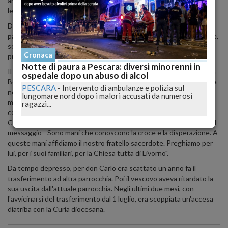
anche davanti ai fedeli. Pare che don Carlo abbia lasciato una
lettera in cui spiegherebbe il motivo del suicidio.
Dal prossimo mese di luglio don Carlo avrebbe dovuto lasciare la
parrocchia di San Simone per un'altra chiesa livornese. Il sacerdote,
secondo quanto è stato riferito, non avrebbe gradito la decisione
Cronaca
presa dalla Curia diocesana.
Notte di paura a Pescara: diversi minorenni in
Il vescovo di Livorno, monsignore Simone Giusti, oggi impegnato a
ospedale dopo un abuso di alcol
Bergamo con i responsabili dell'ufficio scuola della Diocesi, anche a
PESCARA
-
Intervento di ambulanze e polizia sul
nome del clero e di tutta la Chiesa livornese ha inviato un
lungomare nord dopo i malori accusati da numerosi
messaggio di cordoglio. "Con immenso dolore il vescovo e il
ragazzi...
consiglio episcopale storditi, e stupiti, piangono la perdita di don
Carlo. Ora è nelle mani di Dio e quindi è in buone mani - si legge nel
messaggio - Sono mani che conoscono la croce e la disperazione. A
queste mani affidiamo il nostro fratello sacerdote. Preghiamo per
lui, per i suoi familiari, per la Chiesa tutta di Livorno".
Da tempo depresso, per don Carlo era scattato un anno fa il
trasferimento ad altra parrocchia. Poi il vescovo aveva ritardato la
sua uscita dall'attuale parrocchia. Negli ultimi due mesi, con
l'avvicinarsi del trasferimento dal 1 luglio, era scoppiata un'accesa
diatriba con la Curia diocesana.