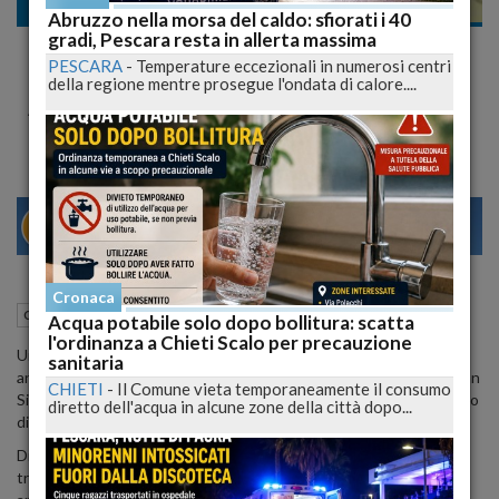
Cronaca nazionale
Abruzzo nella morsa del caldo: sfiorati i 40
gradi, Pescara resta in allerta massima
Don Carlo s'Impicca sul Campanile della
PESCARA
-
Temperature eccezionali in numerosi centri
Parrocchia di San Simone. Tragedia
della regione mentre prosegue l'ondata di calore....
Annunciata
29
31
MILANO
Cronaca
02 Giugno 2015
07:14
Cronaca nazionale
Acqua potabile solo dopo bollitura: scatta
l'ordinanza a Chieti Scalo per precauzione
Un sacerdote si è tolto la vita in chiesa a Livorno. Don Carlo, 54
sanitaria
anni, si è impiccato ieri mattina nel campanile della parrocchia di San
CHIETI
-
Il Comune vieta temporaneamente il consumo
Simone, in via del Pastore, all'Ardenza. Il corpo del prete ormai privo
diretto dell'acqua in alcune zone della città dopo...
di vita è stato rinvenuto da un parrocchiano.
Di recente c'erano stati dei contrasti con la Curia per un
trasferimento di parrocchia che il sacerdote aveva contestato