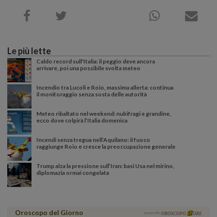
Le più lette
Caldo record sull'Italia: il peggio deve ancora
arrivare, poi una possibile svolta meteo
Incendio tra Lucoli e Roio, massima allerta: continua
il monitoraggio senza sosta delle autorità
Meteo ribaltato nel weekend: nubifragi e grandine,
ecco dove colpirà l’Italia domenica
Incendi senza tregua nell’Aquilano: il fuoco
raggiunge Roio e cresce la preoccupazione generale
Trump alza la pressione sull’Iran: basi Usa nel mirino,
diplomazia ormai congelata
Oroscopo del Giorno
powered by
OROSCOPO
ORE