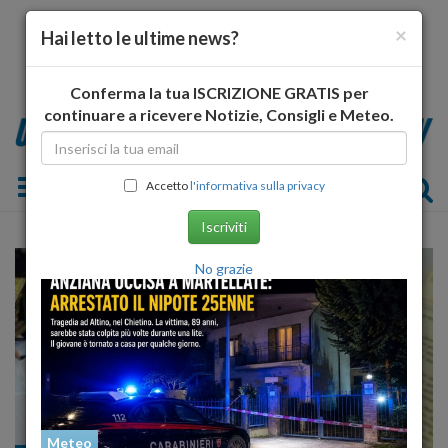
×
Hai letto le ultime news?
Conferma la tua ISCRIZIONE GRATIS per
continuare a ricevere Notizie, Consigli e Meteo.
Toggle navigation
Accetto
l'informativa sulla privacy
Iscriviti
No grazie
Meteo