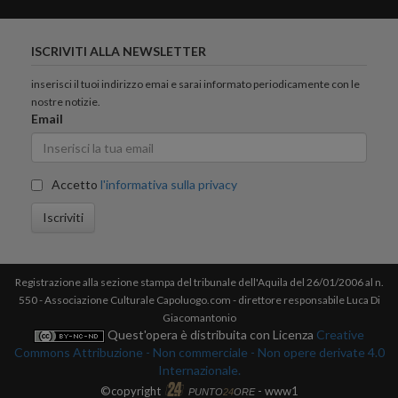
ISCRIVITI ALLA NEWSLETTER
inserisci il tuoi indirizzo emai e sarai informato periodicamente con le
nostre notizie.
Email
Accetto
l'informativa sulla privacy
Iscriviti
Registrazione alla sezione stampa del tribunale dell'Aquila del 26/01/2006 al n.
550 - Associazione Culturale Capoluogo.com - direttore responsabile Luca Di
Giacomantonio
Quest'opera è distribuita con Licenza
Creative
Commons Attribuzione - Non commerciale - Non opere derivate 4.0
Internazionale.
©copyright
- www1
PUNTO
24
ORE