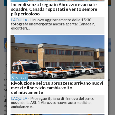
Cronaca
Incendi senza tregua in Abruzzo: evacuate
squadre, Canadair spostati e vento sempre
Dopo il dibattito approvata la delibera sulla
più pericoloso
riduzione Imu a Pescara
L'AQUILA
-
Il nuovo aggiornamento delle 15:30
fotografa un'emergenza ancora aperta: Canadair,
elicotteri,...
23
28
MILANO
01 Novembre 2012
10:15
Cronaca
Pescara (PE)
“Il Pd prenda lezioni ed esempio dal Pdl: nei Comuni in cui
Cronaca
amministra la maggioranza di centro-destra c’è confronto, dibattito
Rivoluzione nel 118 abruzzese: arrivano nuovi
e mediazione, a Pescara mirabilmente condotta dal sindaco Albore
mezzi e il servizio cambia volto
Mascia. Nei Comuni in cui amministra il centro-sinistra, a pochi
definitivamente
chilometri da Pescara, come Montesilvano, si nega persino il
L'AQUILA
-
Prosegue il piano di rinnovo del parco
dibattito in aula sull’
Imu
e in quella città di 60mila abitanti si
mezzi della ASL 1 Abruzzo: nuove auto mediche,
pagheranno le aliquote massimali, senza agevolazioni per chi ha un
ambulanze e...
mutuo, per le giovani coppie o per le case date in comodato ai figli.