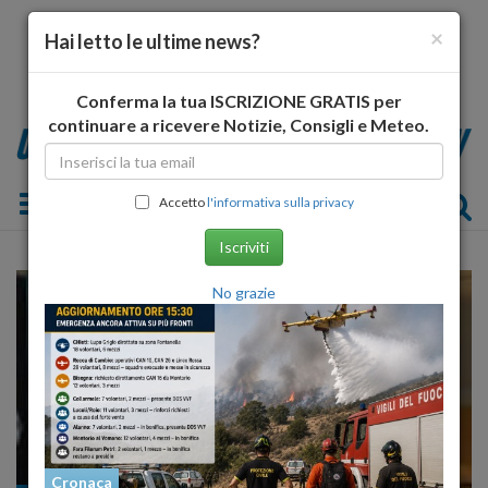
×
Hai letto le ultime news?
Conferma la tua ISCRIZIONE GRATIS per
continuare a ricevere Notizie, Consigli e Meteo.
Toggle navigation
Accetto
l'informativa sulla privacy
Iscriviti
No grazie
Cronaca