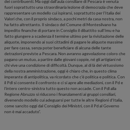
dei contribuenti. Ma oggi dall’aula consiliare di Pescara è venuta
fuori soprattutto una straordinaria lezione di democrazia che deve
rappresentare un modello cui ispirarsi, soprattutto per l’Italia dei
Valori che, con il proprio sindaco, a pochi metri da casa nostra, non
ha fatto altrettanto. Il sindaco del Comune di Montesilvano ha
impedito finanche di portare in Consiglio il dibattito sull’Imu e ha
fatto giungere a scadenza il termine ultimo per la rivisitazione delle
aliquote, imponendo ai suoi cittadini di pagare le aliquote massime
per fare cassa, senza poter beneficiare di alcuna delle tante
detrazioni previste a Pescara. Non avranno agevolazione coloro che
pagano un mutuo, a partire dalle giovani coppie, né gli artigiani né
chi vive una condizione di difficoltà. Dunque, al di là del virtuosismo
della nostra amministrazione, oggi è chiaro che, in questo clima
imperante di antipolitica, va ricordato che c’è politica e politica. Con
il Pdl si consente il confronto e ci si apre alle mediazioni, con il Pd e
l’intero centro-sinistra tutto questo non accade. Con il Pdl alla
Regione Abruzzo si riducono i finanziamenti ai gruppi consiliari,
divenendo modello cui adeguarsi per tutte le altre Regioni d’Italia,
come sancito oggi dal Consiglio dei Ministri, con il Pd al Governo
non è mai accaduto”.