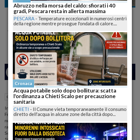
Cronaca dal mondo
Abruzzo nella morsa del caldo: sfiorati i 40
gradi, Pescara resta in allerta massima
Europee 2024: Fratelli d'Italia in testa,
PESCARA
-
Temperature eccezionali in numerosi centri
Schlein recupera. Crollo M5S, affluenza al
della regione mentre prosegue l'ondata di calore....
49,69%
L'affluenza crolla al 49,69%, segnando un nuovo record di astensionismo.
24
27
MILANO
Cronaca
Acqua potabile solo dopo bollitura: scatta
l'ordinanza a Chieti Scalo per precauzione
10 Giugno 2024
08:01
Cronaca dal mondo
Roma (RM)
sanitaria
In Europa, la maggioranza Ursula tiene a bada i sovranisti, ma in
CHIETI
-
Il Comune vieta temporaneamente il consumo
diretto dell'acqua in alcune zone della città dopo...
Francia il partito di Le Pen trionfa, spingendo Macron a convocare
nuove elezioni. In Italia, Fratelli d'Italia (FdI) cresce ulteriormente,
raggiungendo il 28,9%, mentre il Partito Democratico (PD) di Elly
Schlein si attesta al 24,5%. Il Movimento 5 Stelle (M5S) crolla al
10,5%, superato da Forza Italia (FI) con il 9,2%, mentre la Lega si