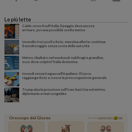
Le più lette
Caldo record sull'Italia: il peggio deve ancora
arrivare, poi una possibile svolta meteo
Incendio tra Lucoli e Roio, massima allerta: continua
il monitoraggio senza sosta delle autorità
Meteo ribaltato nel weekend: nubifragi e grandine,
ecco dove colpirà l’Italia domenica
Incendi senza tregua nell’Aquilano: il fuoco
raggiunge Roio e cresce la preoccupazione generale
Trump alza la pressione sull’Iran: basi Usa nel mirino,
diplomazia ormai congelata
Oroscopo del Giorno
powered by
OROSCOPO
ORE