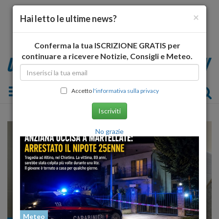
×
Hai letto le ultime news?
Conferma la tua ISCRIZIONE GRATIS per
continuare a ricevere Notizie, Consigli e Meteo.
Toggle navigation
Accetto
l'informativa sulla privacy
Iscriviti
No grazie
Meteo