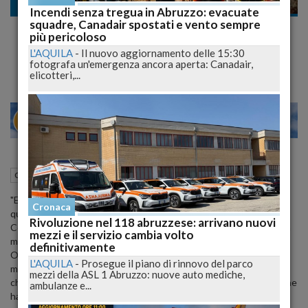
Cronaca
Incendi senza tregua in Abruzzo: evacuate
squadre, Canadair spostati e vento sempre
Galletti, anche in appello parte civile sul
più pericoloso
Disastro di Bussi
L'AQUILA
-
Il nuovo aggiornamento delle 15:30
fotografa un'emergenza ancora aperta: Canadair,
elicotteri,...
21
26
VENEZIA
20 Dicembre 2014
07:27
Cronaca
L'Aquila (AQ)
"E' solo una sentenza di primo grado e, come tale, non definitiva,
Cronaca
quella che ha assolto gli imputati nel processo penale innanzi alla
Rivoluzione nel 118 abruzzese: arrivano nuovi
Corte di Assise di Chieti per il disastro ambientale provocato dalla
mezzi e il servizio cambia volto
mega discarica dello stabilimento Montedison di Bussi sul Tirino.
definitivamente
Occorrera' leggerne le motivazioni, per valutare le ragioni sia del
L'AQUILA
-
Prosegue il piano di rinnovo del parco
mancato riconoscimento del reato di avvelenamento delle acque,
mezzi della ASL 1 Abruzzo: nuove auto mediche,
che della derubricazione del reato di disastro doloso in colposo, che
ambulanze e...
ha avuto per effetto la dichiarazione di prescrizione del reato da