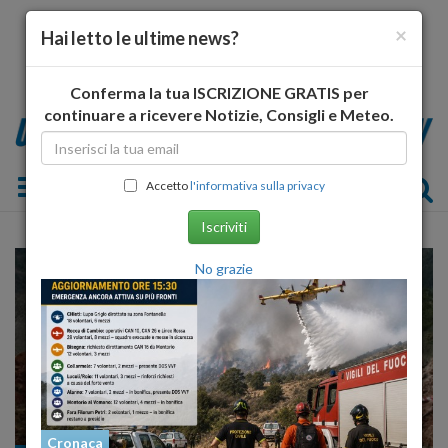
×
Hai letto le ultime news?
Conferma la tua ISCRIZIONE GRATIS per
continuare a ricevere Notizie, Consigli e Meteo.
Toggle navigation
Accetto
l'informativa sulla privacy
Iscriviti
No grazie
Cronaca