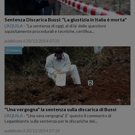
Sentenza Discarica Bussi: "La giustizia in Italia è morta"
L'AQUILA
-
"La sentenza di oggi, al di la' delle questioni
squisitamente procedurali e tecniche, certifica...
pubblicato il 20/12/2014 07:25
Cronaca
"Una vergogna" la sentenza sulla discarica di Bussi
L'AQUILA
-
"Una vera vergogna". E' questo il commento di
Legambiente sulla sentenza per le discariche dei...
pubblicato il 20/12/2014 07:18