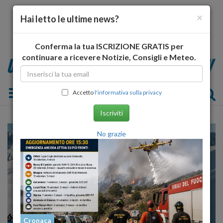
×
Hai letto le ultime news?
Conferma la tua ISCRIZIONE GRATIS per
continuare a ricevere Notizie, Consigli e Meteo.
Toggle navigation
Accetto
l'informativa sulla privacy
Iscriviti
No grazie
Cronaca