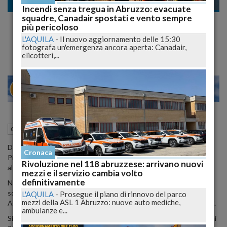
Cronaca
Incendi senza tregua in Abruzzo: evacuate
squadre, Canadair spostati e vento sempre
Gran Prix giovanissimi sci alpino, il 5 marzo
più pericoloso
oltre 300 giovani gareggiano a Prati di Tivo
L'AQUILA
-
Il nuovo aggiornamento delle 15:30
fotografa un'emergenza ancora aperta: Canadair,
elicotteri,...
27
29
MILANO
01 Marzo 2017
11:11
Cronaca
Teramo (TE)
Domenica 5 marzo, sulle nevi di Prati di Tivo, nel Comune di
Cronaca
Pietracamela, finale regionale del Gran Prix Giovanissimi di sci
Rivoluzione nel 118 abruzzese: arrivano nuovi
alpino.
mezzi e il servizio cambia volto
definitivamente
Nella stazione invernale ai piedi del Corno Piccolo sul Gran Sasso
sono attesi circa 300 giovani atleti provenienti dalle scuole sci di
L'AQUILA
-
Prosegue il piano di rinnovo del parco
mezzi della ASL 1 Abruzzo: nuove auto mediche,
Abruzzo, Molise e Campania, accompagnati da allenatori e genitori.
ambulanze e...
Si sfideranno, in una prova di slalom gigante, bambini nati negli anni