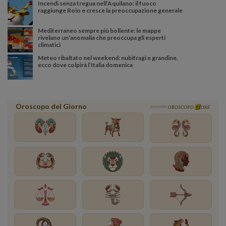
Incendi senza tregua nell’Aquilano: il fuoco
raggiunge Roio e cresce la preoccupazione generale
Mediterraneo sempre più bollente: le mappe
rivelano un'anomalia che preoccupa gli esperti
climatici
Meteo ribaltato nel weekend: nubifragi e grandine,
ecco dove colpirà l’Italia domenica
Oroscopo del Giorno
powered by
OROSCOPO
ORE