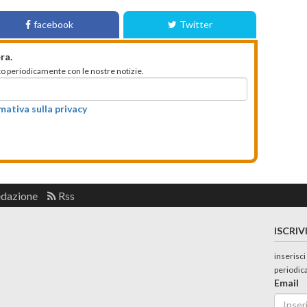
facebook
Twitter
ra.
mato periodicamente con le nostre notizie.
rmativa sulla privacy
edazione
Rss
ISCRIV
inserisci
periodic
Email