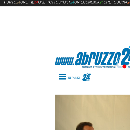
PUNTO
24
ORE
IL
24
ORE
TUTTOSPORT
24
ORE
ECONOMIA
24
ORE
CUCINA
2
Toggle navigation