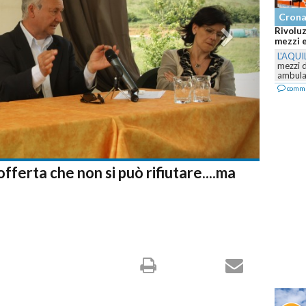
Cron
Abruzzo
Canadai
L'AQUI
Teraman
Canadai
comm
fferta che non si può rifiutare....ma