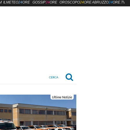
M
ILMETEO
24
ORE
GOSSIP
24
ORE
OROSCOPO
24
ORE
ABRUZZO
24
ORE.TV
Ultime Notizie