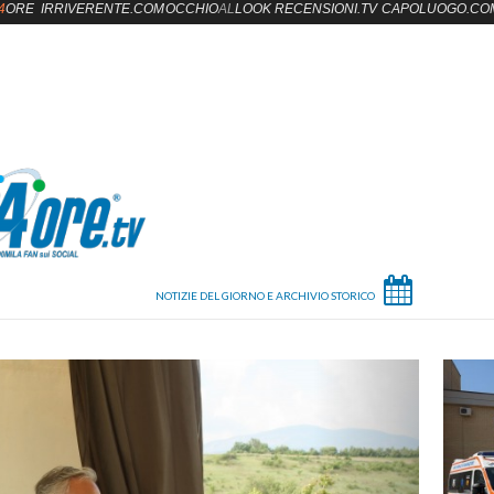
4
ORE
IRRIVERENTE.COM
OCCHIO
AL
LOOK
RECENSIONI.TV
CAPOLUOGO.CO