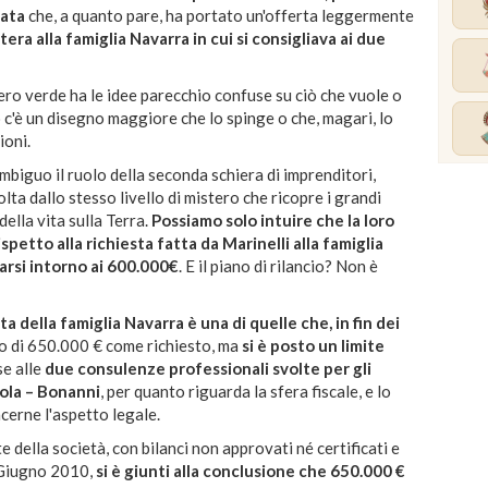
data
che, a quanto pare, ha portato un'offerta leggermente
ttera alla famiglia Navarra in cui si consigliava ai due
ero verde ha le idee parecchio confuse su ciò che vuole o
o c'è un disegno maggiore che lo spinge o che, magari, lo
ioni.
mbiguo il ruolo della seconda schiera di imprenditori,
olta dallo stesso livello di mistero che ricopre i grandi
 della vita sulla Terra.
Possiamo solo intuire che la loro
petto alla richiesta fatta da Marinelli alla famiglia
arsi intorno ai 600.000€
. E il piano di rilancio? Non è
della famiglia Navarra è una di quelle che, in fin dei
to di 650.000 € come richiesto, ma
si è posto un limite
se alle
due consulenze professionali svolte per gli
Cola – Bonanni
, per quanto riguarda la sfera fiscale, e lo
cerne l'aspetto legale.
te della società, con bilanci non approvati né certificati e
 Giugno 2010,
si è giunti alla conclusione che 650.000 €