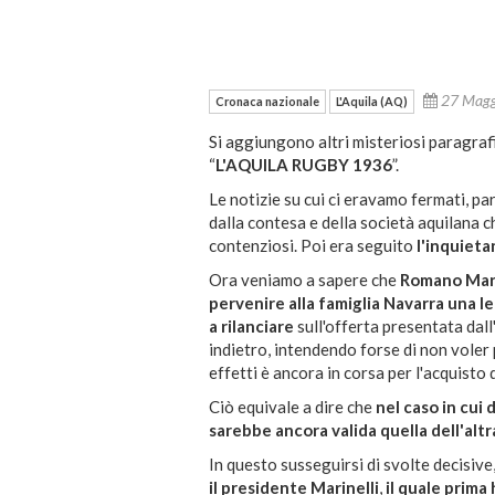
27 Mag
Cronaca nazionale
L'Aquila (AQ)
Si aggiungono altri misteriosi paragrafi
“
L'AQUILA RUGBY 1936
”.
Le notizie su cui ci eravamo fermati, pa
dalla contesa e della società aquilana c
contenziosi. Poi era seguito
l'inquieta
Ora veniamo a sapere che
Romano Marin
pervenire alla famiglia Navarra una le
a rilanciare
sull'offerta presentata dall'
indietro, intendendo forse di non voler p
effetti è ancora in corsa per l'acquisto 
Ciò equivale a dire che
nel caso in cui
sarebbe ancora valida quella dell'alt
In questo susseguirsi di svolte decisive
il presidente Marinelli
,
il quale prima