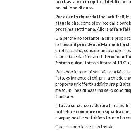
non bastano a ricoprire il debito ne
nel milione di euro
.
Per quanto riguarda i lodi arbitrali,
le
attuale che
, come si evince dalle paro
prossima settimana
. Allora affare fa
Già perchè nonostante la cifra proposta 
richiesta,
il presidente Marinelli ha c
un'offerta che, considerando anche il pia
impossibile da rifiutare.
Il termine ulti
è stato quindi fatto slittare al 13 Gi
Parlando in termini semplici e privi di t
l'atteggiamento di chi, prima chiede una
proposta un'offerta addirittura più alt
meno. In linea di massima se io sono di
1 milione.
Il tutto senza considerare l'incredibil
potrebbe comprare una squadra che g
compagine che nell'ultimo torneo ha con
Queste sono le carte in tavola.