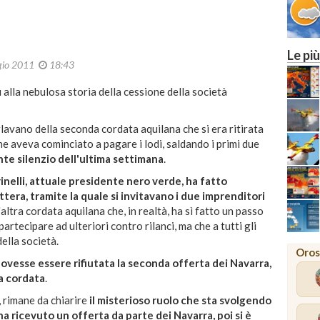
Le più
gio 2011
18:43
 alla nebulosa storia della cessione della società
rlavano della seconda cordata aquilana che si era ritirata
he aveva cominciato a pagare i lodi, saldando i primi due
nte silenzio dell'ultima settimana
.
elli, attuale presidente nero verde, ha fatto
ttera, tramite la quale si invitavano i due imprenditori
altra cordata aquilana che, in realtà, ha sì fatto un passo
artecipare ad ulteriori contro rilanci, ma che a tutti gli
della società.
Oros
 dovesse essere rifiutata la seconda offerta dei Navarra,
ra cordata
.
, rimane da chiarire
il misterioso ruolo che sta svolgendo
 ha ricevuto un offerta da parte dei Navarra, poi si è