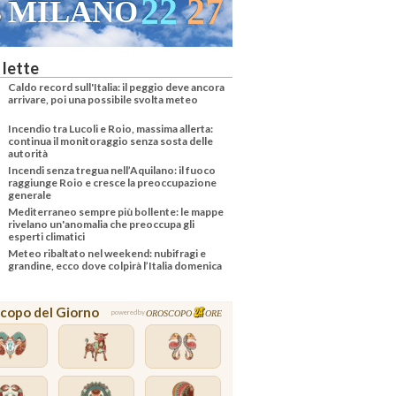
21
26
VENEZIA
 lette
Caldo record sull'Italia: il peggio deve ancora
arrivare, poi una possibile svolta meteo
Incendio tra Lucoli e Roio, massima allerta:
continua il monitoraggio senza sosta delle
autorità
Incendi senza tregua nell’Aquilano: il fuoco
raggiunge Roio e cresce la preoccupazione
generale
Mediterraneo sempre più bollente: le mappe
rivelano un'anomalia che preoccupa gli
esperti climatici
Meteo ribaltato nel weekend: nubifragi e
grandine, ecco dove colpirà l’Italia domenica
copo del Giorno
OROSCOPO
ORE
powered by