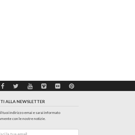
ITI ALLA NEWSLETTER
 il tuoi indirizzo emai e sarai informato
amente con le nostre notizie.