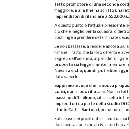
fatto promotore di una seconda cor
maggiore,
e alla fine ha scritto una le
imprenditori di rilanciare a 650.000 €
.
A questo punto o l'attuale presidente n
ciò che è meglio per la squadra, o dietr
costringe a prendere determinate decis
Se non bastasse, a rendere ancora più a
rimane il fatto che la loro offerta è avv
segreti dell'umanità, al pari dell'origine
proposta sia leggermente inferiore ris
Navarra e che, quindi, potrebbe aggir
dato saperlo.
Sappiamo invece che la nuova proposta 
conti, non si può rifiutare
. Non un tet
massimo di 1 milione
, cifra scelta in ba
impreditori da parte dello studio Di 
studio Carli – Santucci
, per quanto con
Sulla base dei pochi dati ricevuti da par
documentazione che arriva solo fino a