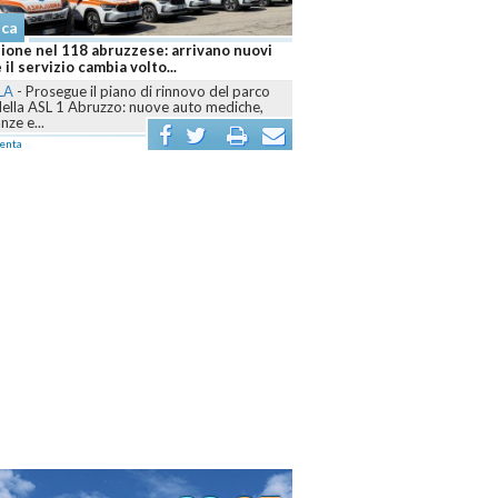
aca
 brucia ancora, sei fronti attivi e
r mobilitati contro le fiamme
LA
-
Dall’Aquilano al Pescarese e al
o, volontari, mezzi terrestri, elicotteri e
r sono...
enta