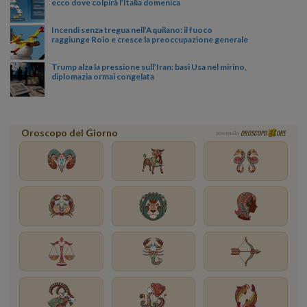
ecco dove colpirà l’Italia domenica
Incendi senza tregua nell’Aquilano: il fuoco
raggiunge Roio e cresce la preoccupazione generale
Trump alza la pressione sull’Iran: basi Usa nel mirino,
diplomazia ormai congelata
Oroscopo del Giorno
OROSCOPO
ORE
powered by