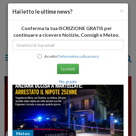
×
Hai letto le ultime news?
Conferma la tua ISCRIZIONE GRATIS per
continuare a ricevere Notizie, Consigli e Meteo.
Toggle navigation
Accetto
l'informativa sulla privacy
Iscriviti
No grazie
Meteo