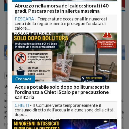
Abruzzo nella morsa del caldo: sfiorati i 40
Ballottaggi 2014
gradi, Pescara resta in allerta massima
Il Ministro Boschi a Pescara per sostenere
PESCARA
-
Temperature eccezionali in numerosi
Alessandrini e la Di Pasquale
centri della regione mentre prosegue l'ondata di
calore....
24
28
MILANO
31 Maggio 2014
16:25
Ballottaggi 2014
Pescara (PE)
Cronaca
Boschi, l'Italia si è rimessa in marcia
Acqua potabile solo dopo bollitura: scatta
l'ordinanza a Chieti Scalo per precauzione
"L'Italia si è rimessa in marcia con questo risultato elettorale
sanitaria
importante. Anche in Abruzzo c'è stato un segnale di cambiamento
CHIETI
-
Il Comune vieta temporaneamente il
profondo. Adesso aspettiamo anche Pescara per ripartire tutti
consumo diretto dell'acqua in alcune zone della città
insieme" . Lo ha detto il ministro per le Riforme Costituzionali, Maria
dopo...
Elena Boschi, a margine di una manifestazione elettorale, a Pescara,
per dare sostegno alla campagna elettorale del candidato sindaco