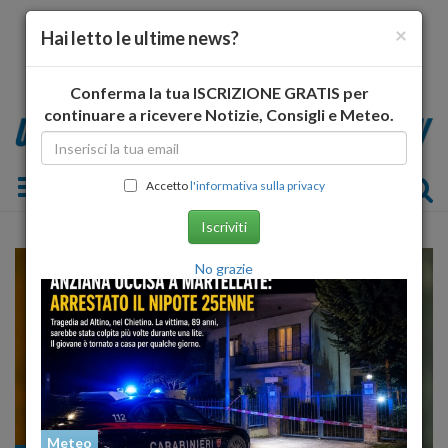
×
Hai letto le ultime news?
Conferma la tua ISCRIZIONE GRATIS per
continuare a ricevere Notizie, Consigli e Meteo.
Toggle navigation
Accetto
l'informativa sulla privacy
Iscriviti
No grazie
Meteo