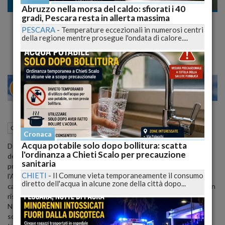
Cronaca
Abruzzo nella morsa del caldo: sfiorati i 40
gradi, Pescara resta in allerta massima
Il Pineto in Cerca della Prima Vittoria tra i
PESCARA
-
Temperature eccezionali in numerosi centri
Professionisti ad Ancona
della regione mentre prosegue l'ondata di calore....
24
28
MILANO
15 Settembre 2023
19:32
Cronaca
Pineto (TE)
Cronaca
Acqua potabile solo dopo bollitura: scatta
Dopo due pareggi nelle prime giornate, la squadra di Amaolo è
l'ordinanza a Chieti Scalo per precauzione
determinata a ottenere la sua prima vittoria nella stagione
sanitaria
professionistica. Questa sera alle 20.45, il Pineto affronterà
CHIETI
-
Il Comune vieta temporaneamente il consumo
l'Ancona allo stadio "Del Conero" per la terza giornata di
diretto dell'acqua in alcune zone della città dopo...
campionato. La sfida rappresenta un'altra occasione per cercare un
risultato positivo contro un avversario di prestigio nel girone B.
Non solo si tratta di un'importante sfida di campionato, ma le due
squadre si ritroveranno presto anche nel primo turno di Coppa