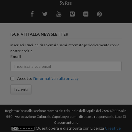
Rss
ISCRIVITI ALLA NEWSLETTER
inserisci il tuoi indirizzo emai e sarai informato periodicamente con le
nostre notizie.
Email
Accetto
l'informativa sulla privacy
Iscriviti
Registrazione alla sezione stampa del tribunale dell'Aquila del 26/01/2006 al n.
550 - Associazione Culturale Capoluogo.com - direttore responsabile Luca Di
Giacomantonio
Quest'opera è distribuita con Licenza
Creative