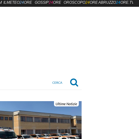
M
ILMETEO
24
ORE
GOSSIP
24
ORE
OROSCOPO
24
ORE
ABRUZZO
24
ORE.TV
Ultime Notizie