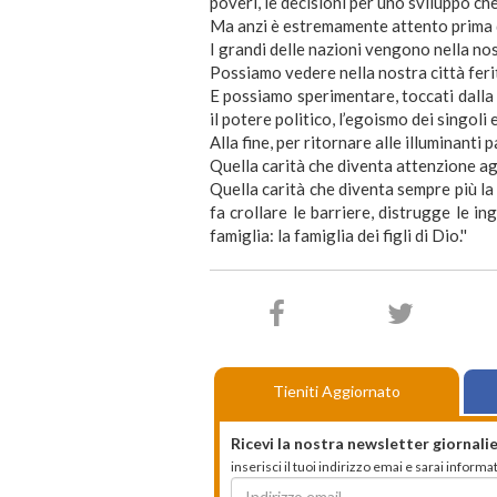
poveri, le decisioni per uno sviluppo c
Ma anzi è estremamente attento prima di
I grandi delle nazioni vengono nella no
Possiamo vedere nella nostra città ferita
E possiamo sperimentare, toccati dalla g
il potere politico, l’egoismo dei singoli 
Alla fine, per ritornare alle illuminanti 
Quella carità che diventa attenzione agli
Quella carità che diventa sempre più la
fa crollare le barriere, distrugge le ing
famiglia: la famiglia dei figli di Dio.''
Tieniti Aggiornato
Ricevi la nostra newsletter giornalie
inserisci il tuoi indirizzo emai e sarai infor