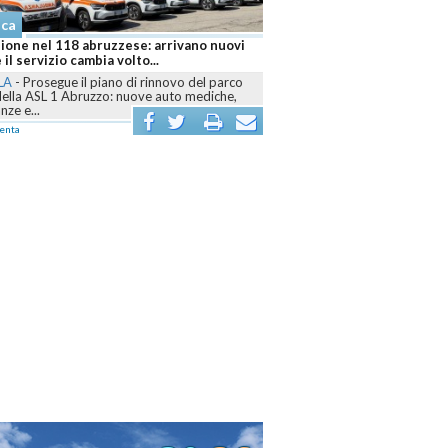
Cronaca
 nel 118 abruzzese: arrivano nuovi
Abruzzo brucia ancora, sei fronti a
rvizio cambia volto...
Canadair mobilitati contro le fia
rosegue il piano di rinnovo del parco
L'AQUILA
-
Dall’Aquilano al Pescarese
ASL 1 Abruzzo: nuove auto mediche,
Teramano, volontari, mezzi terrestri, 
..
Canadair sono...
commenta