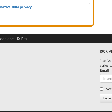
rmativa sulla privacy
edazione
Rss
ISCRIV
inserisci
periodic
Email
Acc
Iscriv