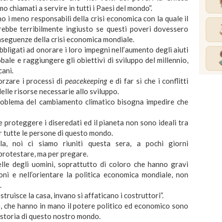
mo chiamati a servire in tutti i Paesi del mondo”.
o i meno responsabili della crisi economica con la quale il
rebbe terribilmente ingiusto se questi poveri dovessero
conseguenze della crisi economica mondiale.
obbligati ad onorare i loro impegni nell’aumento degli aiuti
bale e raggiungere gli obiettivi di sviluppo del millennio,
cani.
rzare i processi di
peacekeeping
e di far sì che i conflitti
elle risorse necessarie allo sviluppo.
roblema del cambiamento climatico bisogna impedire che
e proteggere i diseredati ed il pianeta non sono ideali tra
er tutte le persone di questo mondo.
uila, noi ci siamo riuniti questa sera, a pochi giorni
protestare, ma per pregare.
elle degli uomini, soprattutto di coloro che hanno gravi
oni e nell’orientare la politica economica mondiale, non
.
truisce la casa, invano si affaticano i costruttori”.
, che hanno in mano il potere politico ed economico sono
 storia di questo nostro mondo.