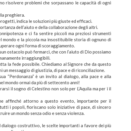
o risolvere problemi che sorpassano le capacità di ogni
la preghiera.
rogetti, indica le soluzioni più giuste ed efficaci.
portanza dell’aiuto e della collaborazione degli altri.
 onnipotenza e ci fa sentire piccoli ma preziosi strumenti
el mondo e la piccola ma insostituibile storia di ognuno di
 superare ogni forma di scoraggiamento.
ssun ostacolo può fermarci, che con l’aiuto di Dio possiamo
anamente irraggiungibili.
utta la fede possibile. Chiediamo al Signore che da questo
ni un messaggio di giustizia, di pace e di riconciliazione.
a sua “Perdonanza” è un invito al dialogo, alla pace e alla
 nel mondo ormai da più di settecento anni!
rsi il sogno di Celestino non solo per L’Aquila ma per i il
e affinché attorno a questo evento, importante per il
tutti i popoli, fioriscano solo iniziative di pace, di sincero
truire un mondo senza odio e senza violenza.
l dialogo costruttivo, le scelte importanti a favore dei più