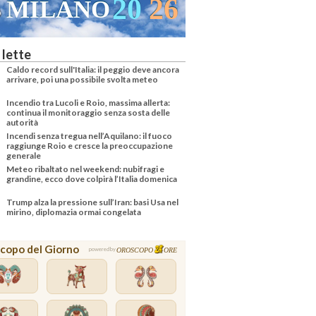
20
26
2
ILANO
VENEZIA
 lette
Caldo record sull'Italia: il peggio deve ancora
arrivare, poi una possibile svolta meteo
Incendio tra Lucoli e Roio, massima allerta:
continua il monitoraggio senza sosta delle
autorità
Incendi senza tregua nell’Aquilano: il fuoco
raggiunge Roio e cresce la preoccupazione
generale
Meteo ribaltato nel weekend: nubifragi e
grandine, ecco dove colpirà l’Italia domenica
Trump alza la pressione sull’Iran: basi Usa nel
mirino, diplomazia ormai congelata
copo del Giorno
OROSCOPO
ORE
powered by