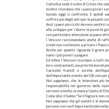
Cattolica vede il volto di Cristo che sia
Inoltre ricordano che i paesi poveri son
mondo oggi si confronta. E quindi sa
soffrire più degli altri per le pesanti 
Anzi i paesi più ricchi devono sentirsi 
allo sviluppo per ridurre la povertà glo
con particolare attenzione ai paesi afri
I Vescovi raccomandano anche di raffo
creati non continuino a privare i Paesi d
Anche per quanto riguarda il grave p
siano i più poveri a pagare.
Ed infine i Vescovi ricordano a tutti ch
loro contrastanti, ma priorità morali p
Carissimi fratelli e sorelle dell’Aq
dall’importante evento del G8, non per 
Noi sappiamo, che le intenzioni più b
responsabilità nel governo delle nazi
servono a molto se manca l’aiuto di Dio
Come dice il Salmo:”Se il Signore non cos
Noi sappiamo che gli uomini e le donne
persone con ruoli importantissimi nella