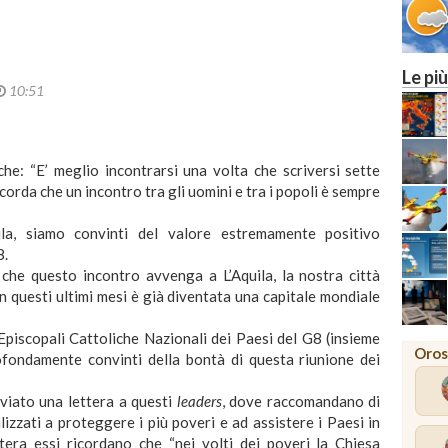
M
Le più
10:51
he: “E’ meglio incontrarsi una volta che scriversi sette
icorda che un incontro tra gli uomini e tra i popoli è sempre
uila, siamo convinti del valore estremamente positivo
8.
che questo incontro avvenga a L’Aquila, la nostra città
in questi ultimi mesi è già diventata una capitale mondiale
piscopali Cattoliche Nazionali dei Paesi del G8 (insieme
Oros
ofondamente convinti della bontà di questa riunione dei
viato una lettera a questi
leaders
, dove raccomandano di
izzati a proteggere i più poveri e ad assistere i Paesi in
ttera essi ricordano che “nei volti dei poveri la Chiesa