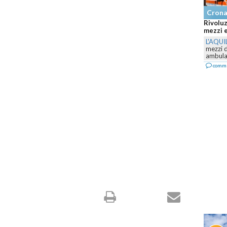
Cronaca
Rivoluzione
mezzi e il se
L'AQUILA
-
P
mezzi della 
ambulanze e.
commenta