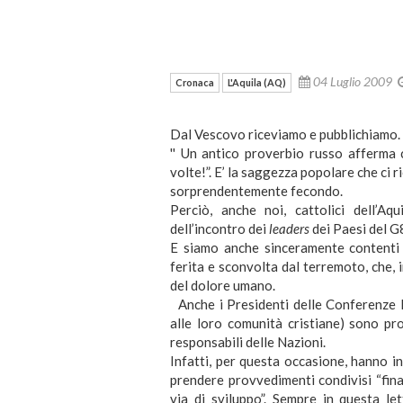
04 Luglio 2009
Cronaca
L'Aquila (AQ)
Dal Vescovo riceviamo e pubblichiamo.
'' Un antico proverbio russo afferma c
volte!”. E’ la saggezza popolare che ci r
sorprendentemente fecondo.
Perciò, anche noi, cattolici dell’Aq
dell’incontro dei
leaders
dei Paesi del G
E siamo anche sinceramente contenti 
ferita e sconvolta dal terremoto, che, 
del dolore umano.
Anche i Presidenti delle Conferenze E
alle loro comunità cristiane) sono pr
responsabili delle Nazioni.
Infatti, per questa occasione, hanno in
prendere provvedimenti condivisi “final
via di sviluppo”. Sempre in questa le