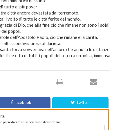
he non dimentica nessuno.
 tutto ai più poveri.
stra città ancora devastata dal terremoto.
 il volto di tutte le città ferite del mondo.
razia di Dio, che alla fine ciò che rimane non sono i soldi,
e dei popoli.
parole dell’Apostolo Paolo, ciò che rimane è la carità.
 altri, condivisione, solidarietà.
 santa forza sovversiva dell’amore che annulla le distanze,
iustizie e fa di tutti i popoli della terra un’unica, immensa
facebook
Twitter
ra.
mato periodicamente con le nostre notizie.