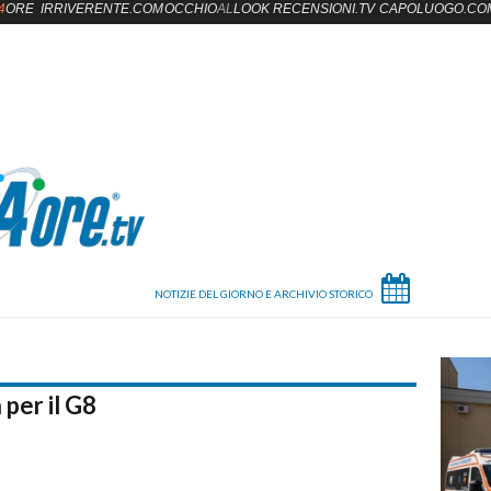
4
ORE
IRRIVERENTE.COM
OCCHIO
AL
LOOK
RECENSIONI.TV
CAPOLUOGO.CO
 per il G8