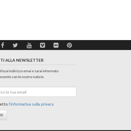
ITI ALLA NEWSLETTER
 il tuoi indirizzo emai e sarai informato
amente con le nostre notizie.
etto
l'informativa sulla privacy
iti