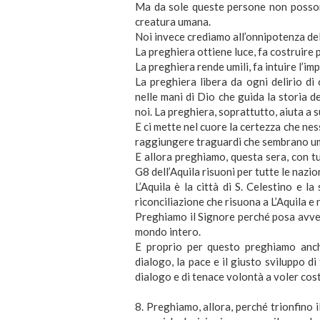
Ma da sole queste persone non posson
creatura umana.
Noi invece crediamo all’onnipotenza del
La preghiera ottiene luce, fa costruire p
La preghiera rende umili, fa intuire l’im
La preghiera libera da ogni delirio di
nelle mani di Dio che guida la storia d
noi. La preghiera, soprattutto, aiuta a
E ci mette nel cuore la certezza che ne
raggiungere traguardi che sembrano um
E allora preghiamo, questa sera, con t
G8 dell’Aquila risuoni per tutte le nazio
L’Aquila è la città di S. Celestino e l
riconciliazione che risuona a L’Aquila e
Preghiamo il Signore perché posa avvera
mondo intero.
E proprio per questo preghiamo anch
dialogo, la pace e il giusto sviluppo di 
dialogo e di tenace volontà a voler cos
8. Preghiamo, allora, perché trionfino i