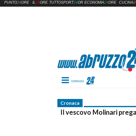
PUNTO
24
ORE
IL
24
ORE
TUTTOSPORT
24
ORE
ECONOMIA
24
ORE
CUCINA
2
Toggle navigation
Cronaca
Il vescovo Molinari prega