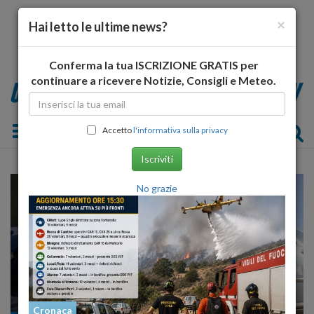
×
Hai letto le ultime news?
Conferma la tua ISCRIZIONE GRATIS per
continuare a ricevere Notizie, Consigli e Meteo.
Toggle navigation
Accetto
l'informativa sulla privacy
Iscriviti
No grazie
Cronaca