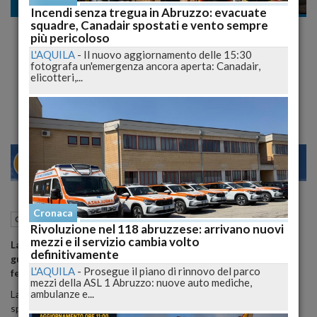
Cronaca
Incendi senza tregua in Abruzzo: evacuate
squadre, Canadair spostati e vento sempre
In stato di ebrezza, senza patente né
più pericoloso
assicurazione fugge in moto all'alt dei Vigili.
L'AQUILA
-
Il nuovo aggiornamento delle 15:30
fotografa un'emergenza ancora aperta: Canadair,
Fermato
elicotteri,...
La folle corsa finisce contro un veicolo in sosta
21
27
MILANO
Cronaca
04 Giugno 2015
13:30
Cronaca
Teramo (TE)
Rivoluzione nel 118 abruzzese: arrivano nuovi
mezzi e il servizio cambia volto
La pattuglia ha intimato l'alt perche' il conducente era alla
definitivamente
guida tenendo in mano il telefono cellulare ma non si e'
L'AQUILA
-
Prosegue il piano di rinnovo del parco
fermato
.
mezzi della ASL 1 Abruzzo: nuove auto mediche,
ambulanze e...
La pattuglia lo ha inseguito rischiando piu' volte di essere
speronata, in questo caso il traffico intenso ha agevolato il fermo