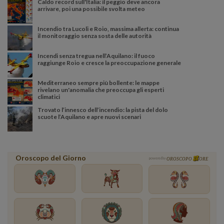
Caldo record sull'Italia: il peggio deve ancora
arrivare, poi una possibile svolta meteo
Incendio tra Lucoli e Roio, massima allerta: continua
il monitoraggio senza sosta delle autorità
Incendi senza tregua nell’Aquilano: il fuoco
raggiunge Roio e cresce la preoccupazione generale
Mediterraneo sempre più bollente: le mappe
rivelano un'anomalia che preoccupa gli esperti
climatici
Trovato l’innesco dell’incendio: la pista del dolo
scuote l’Aquilano e apre nuovi scenari
Oroscopo del Giorno
powered by
OROSCOPO
ORE