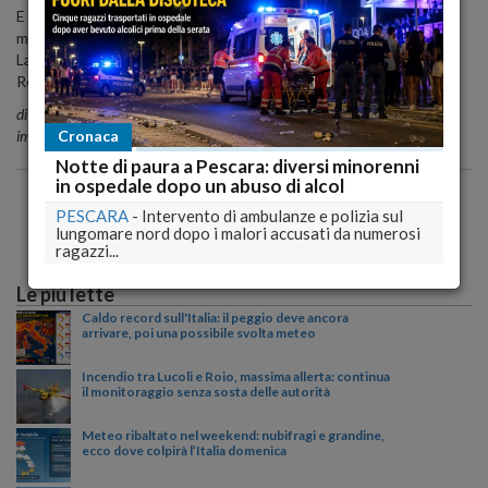
E che sollecita Napolitano, sarebbe ora di ricostruire invece di
moltiplicare costosissime strutture provissorie e periferiche.
La cronaca della giornata dell'inaugurazione dell'Auditorium di
Renzo Piano a L'Aquila.
di Filippo Tronca
immagini e montaggio Diego Lepiscopo
Cronaca
Notte di paura a Pescara: diversi minorenni
in ospedale dopo un abuso di alcol
PESCARA
-
Intervento di ambulanze e polizia sul
lungomare nord dopo i malori accusati da numerosi
ragazzi...
Le più lette
Caldo record sull'Italia: il peggio deve ancora
arrivare, poi una possibile svolta meteo
Incendio tra Lucoli e Roio, massima allerta: continua
il monitoraggio senza sosta delle autorità
Meteo ribaltato nel weekend: nubifragi e grandine,
ecco dove colpirà l’Italia domenica