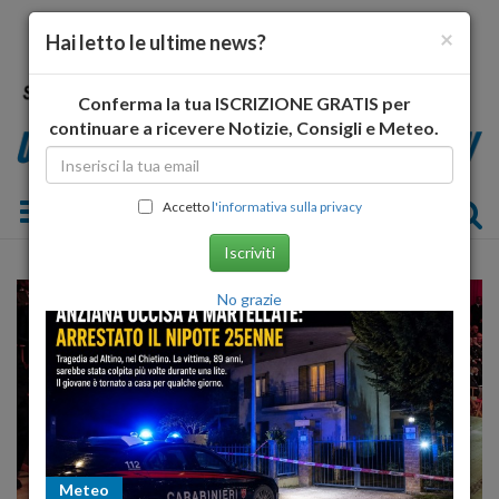
×
Hai letto le ultime news?
Conferma la tua ISCRIZIONE GRATIS per
continuare a ricevere Notizie, Consigli e Meteo.
Toggle navigation
Accetto
l'informativa sulla privacy
Iscriviti
No grazie
Meteo