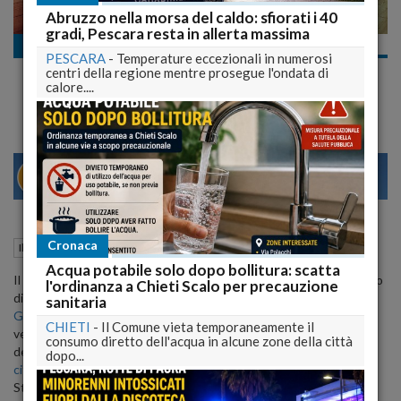
Abruzzo nella morsa del caldo: sfiorati i 40
gradi, Pescara resta in allerta massima
Il dopo terremoto
PESCARA
-
Temperature eccezionali in numerosi
Inaugurazione Auditorium Renzo Piano: il red
centri della regione mentre prosegue l'ondata di
carpet sulla ghiaia
calore....
29
31
MILANO
Cronaca
08 Ottobre 2012
12:55
Il dopo terremoto
L'Aquila (AQ)
Acqua potabile solo dopo bollitura: scatta
Il red carpet sulla breccia del Castello, l'arrivo scanzonato e gioioso
l'ordinanza a Chieti Scalo per precauzione
di
Roberto Benigni
e consorte, quello solenne del Presidente
sanitaria
Giorgio Napolitano
,
Renzo Piano
che firma autografi, la querelle al
CHIETI
-
Il Comune vieta temporaneamente il
vetriolo della
lista degli invitati
il ritorno delle truppe cammellate
consumo diretto dell'acqua in alcune zone della città
degli inviati dei Media Nazionali, le parole dei politici e quelle dei
dopo...
cittadini
oltre le transenne, la meravigliosa musica dentro lo
Stradivari, la città terremotata fuori.