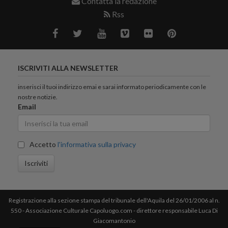
Contatta la redazione
Rss
ISCRIVITI ALLA NEWSLETTER
inserisci il tuoi indirizzo emai e sarai informato periodicamente con le
nostre notizie.
Email
Accetto
l'informativa sulla privacy
Iscriviti
Registrazione alla sezione stampa del tribunale dell'Aquila del 26/01/2006 al n.
550 - Associazione Culturale Capoluogo.com - direttore responsabile Luca Di
Giacomantonio