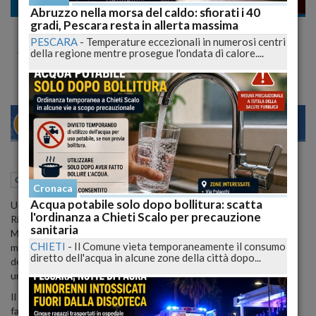
Cronaca
Abruzzo nella morsa del caldo: sfiorati i 40
gradi, Pescara resta in allerta massima
Incendio Notturno in Via Risorgimento: Due
PESCARA
-
Temperature eccezionali in numerosi centri
Auto Distrutte, Danneggiato un Edificio
della regione mentre prosegue l'ondata di calore....
22
27
MILANO
24 Giugno 2024
16:30
Cronaca
Alba Adriatica (TE)
Cronaca
Acqua potabile solo dopo bollitura: scatta
Un incendio scoppiato alle 3:45 della notte scorsa in via
l'ordinanza a Chieti Scalo per precauzione
Risorgimento ha distrutto completamente due auto in sosta, una
sanitaria
Mazda 3 e una Volkswagen Golf, parcheggiate a poche decine di
CHIETI
-
Il Comune vieta temporaneamente il consumo
metri l'una dall'altra. Sul posto è intervenuta una squadra dei vigili
diretto dell'acqua in alcune zone della città dopo...
del fuoco del distaccamento di Nereto, equipaggiata con
un'autopompa e un fuoristrada con modulo antincendio.
Il rogo ha causato danni anche al portico e al portone di un
fabbricato disabitato, colpiti dal calore e dal fumo. Grazie