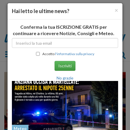
×
Hai letto le ultime news?
Conferma la tua ISCRIZIONE GRATIS per
continuare a ricevere Notizie, Consigli e Meteo.
Toggle navigation
Accetto
l'informativa sulla privacy
Iscriviti
No grazie
Meteo