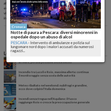
all'intervento rapido dei pompieri, le fiamme sono state domate,
evitando ulteriori danni alle altre vetture posteggiate nelle
vicinanze. Una pattuglia dei carabinieri di Alba Adriatica è
intervenuta per svolgere le indagini di competenza.
Cronaca
Notte di paura a Pescara: diversi minorenni in
ospedale dopo un abuso di alcol
PESCARA
-
Intervento di ambulanze e polizia sul
lungomare nord dopo i malori accusati da numerosi
ragazzi...
Le più lette
Caldo record sull'Italia: il peggio deve ancora
arrivare, poi una possibile svolta meteo
Incendio tra Lucoli e Roio, massima allerta: continua
il monitoraggio senza sosta delle autorità
Meteo ribaltato nel weekend: nubifragi e grandine,
ecco dove colpirà l’Italia domenica
Incendi senza tregua nell’Aquilano: il fuoco
raggiunge Roio e cresce la preoccupazione generale