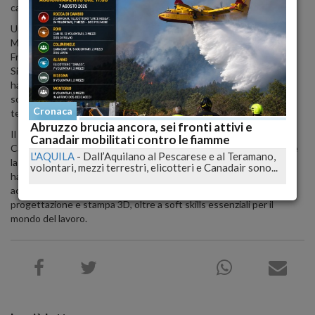
campi agricoli della valle del Fucino.
Una delegazione composta da Giulia Colizza, Mykola Kozakov,
Marco Franchi e Maria Rosaria Ianni, accompagnata dal docente
Francesco Vacca, presenterà il progetto al Centro Tecnologico
Siemens il 4 giugno. "Questo riconoscimento è un grande onore",
ha dichiarato Antonio Maffei, Direttore dell'ITS Academy,
sottolineando l'importanza di competere a livello nazionale con le
Cronaca
tecnologie avanzate applicate all'agricoltura.
Abruzzo brucia ancora, sei fronti attivi e
Il progetto, sviluppato in collaborazione con l'azienda Elco di
Canadair mobilitati contro le fiamme
Carsoli, rappresenta un esempio tangibile di come l'automazione e
L'AQUILA
-
Dall’Aquilano al Pescarese e al Teramano,
la robotica possano favorire la sostenibilità agricola. Gli studenti
volontari, mezzi terrestri, elicotteri e Canadair sono...
hanno lavorato per sei mesi alla realizzazione del prototipo,
acquisendo competenze avanzate in IoT, programmazione,
progettazione e stampa 3D, oltre a soft skills essenziali per il
mondo del lavoro.