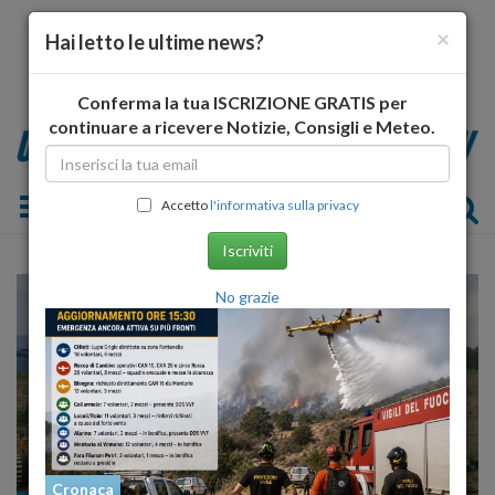
×
Hai letto le ultime news?
Conferma la tua ISCRIZIONE GRATIS per
continuare a ricevere Notizie, Consigli e Meteo.
Toggle navigation
Accetto
l'informativa sulla privacy
Iscriviti
No grazie
Cronaca