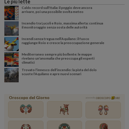
Le più lette
Caldo record sull'Italia: il peggio deve ancora
arrivare, poi una possibile svolta meteo
Incendio tra Lucoli e Roio, massima allerta: continua
il monitoraggio senza sosta delle autorità
Incendi senza tregua nell’Aquilano: il fuoco
raggiunge Roio e cresce la preoccupazione generale
Mediterraneo sempre più bollente: le mappe
rivelano un'anomalia che preoccupa gli esperti
climatici
Trovato l’innesco dell’incendio: la pista del dolo
scuote l’Aquilano e apre nuovi scenari
Oroscopo del Giorno
powered by
OROSCOPO
ORE