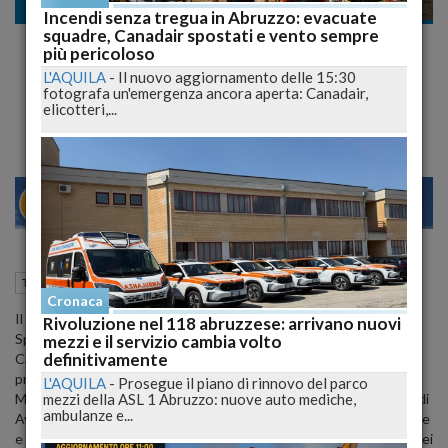
Tecnologia
Incendi senza tregua in Abruzzo: evacuate
squadre, Canadair spostati e vento sempre
Innovazione in Agricoltura: Inventato
più pericoloso
Robot per Estirpare Piante Infestanti nel
L'AQUILA
-
Il nuovo aggiornamento delle 15:30
fotografa un'emergenza ancora aperta: Canadair,
Fucino
elicotteri,...
28
30
MILANO
01 Giugno 2024
12:41
Tecnologia
Avezzano (AQ)
Cronaca
Il progetto M.A.R.S.I. (Mechatronics and Automation for Removal
Rivoluzione nel 118 abruzzese: arrivano nuovi
Species that Infest) dell'ITS Academy Lanciano è tra i finalisti ai
mezzi e il servizio cambia volto
definitivamente
Campionati di Automazione Siemens 2024 a Milano. Questo
prototipo di robot, sviluppato dagli studenti dell'ITS Sistema
L'AQUILA
-
Prosegue il piano di rinnovo del parco
mezzi della ASL 1 Abruzzo: nuove auto mediche,
Meccanica e Informatica di Lanciano e del Corso di Meccatronica di
ambulanze e...
Avezzano, utilizza tecnologie avanzate di PLC, intelligenza artificiale
e visione artificiale per individuare ed estirpare piante infestanti nei