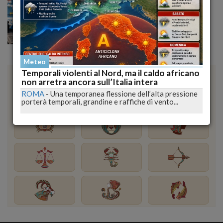
ecco dove colpirà l’Italia domenica
Trump alza la pressione sull’Iran: basi Usa nel mirino,
diplomazia ormai congelata
Meteo
Oroscopo del Giorno
Temporali violenti al Nord, ma il caldo africano
powered by
OROSCOPO
ORE
non arretra ancora sull’Italia intera
ROMA
-
Una temporanea flessione dell’alta pressione
porterà temporali, grandine e raffiche di vento...