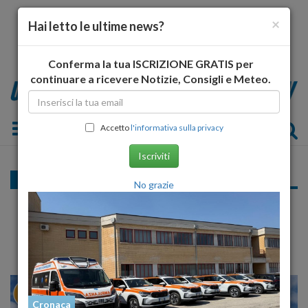
×
Hai letto le ultime news?
Conferma la tua ISCRIZIONE GRATIS per
continuare a ricevere Notizie, Consigli e Meteo.
Toggle navigation
Accetto
l'informativa sulla privacy
Iscriviti
Politica
No grazie
Intervista al presidente di regione
Ottaviano Del Turco
28
30
MILANO
Cronaca