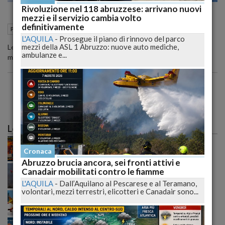
Rivoluzione nel 118 abruzzese: arrivano nuovi
mezzi e il servizio cambia volto
definitivamente
14 Gennaio 2008
19:24
Politica
L'Aquila (AQ)
L'AQUILA
-
Prosegue il piano di rinnovo del parco
mezzi della ASL 1 Abruzzo: nuove auto mediche,
Le dichiarazioni del presidente Del Turco a margine del vertice di
ambulanze e...
maggioranza su rifiuti e piano sanitario
Le più lette
Caldo record sull'Italia: il peggio deve ancora
arrivare, poi una possibile svolta meteo
Cronaca
Abruzzo brucia ancora, sei fronti attivi e
Incendio tra Lucoli e Roio, massima allerta: continua
Canadair mobilitati contro le fiamme
il monitoraggio senza sosta delle autorità
L'AQUILA
-
Dall’Aquilano al Pescarese e al Teramano,
volontari, mezzi terrestri, elicotteri e Canadair sono...
Incendi senza tregua nell’Aquilano: il fuoco
raggiunge Roio e cresce la preoccupazione generale
Meteo ribaltato nel weekend: nubifragi e grandine,