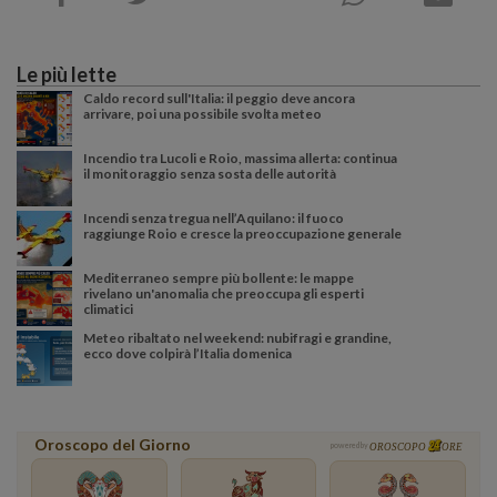
Le più lette
Caldo record sull'Italia: il peggio deve ancora
arrivare, poi una possibile svolta meteo
Incendio tra Lucoli e Roio, massima allerta: continua
il monitoraggio senza sosta delle autorità
Incendi senza tregua nell’Aquilano: il fuoco
raggiunge Roio e cresce la preoccupazione generale
Mediterraneo sempre più bollente: le mappe
rivelano un'anomalia che preoccupa gli esperti
climatici
Meteo ribaltato nel weekend: nubifragi e grandine,
ecco dove colpirà l’Italia domenica
Oroscopo del Giorno
powered by
OROSCOPO
ORE