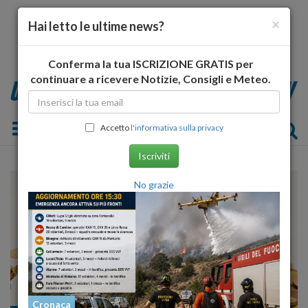
×
Hai letto le ultime news?
Conferma la tua ISCRIZIONE GRATIS per
continuare a ricevere Notizie, Consigli e Meteo.
Toggle navigation
Accetto
l'informativa sulla privacy
Iscriviti
No grazie
Cronaca