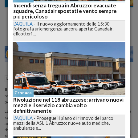
Lavoro
Incendi senza tregua in Abruzzo: evacuate
squadre, Canadair spostati e vento sempre
Italia in Flessione: Salari Realmente in
più pericoloso
Caduta Libera, Maglia Nera dell'UE
L'AQUILA
-
Il nuovo aggiornamento delle 15:30
fotografa un'emergenza ancora aperta: Canadair,
elicotteri,...
22
27
MILANO
10 Maggio 2024
16:51
Lavoro
Roma (RM)
Il lavoro in Italia non garantisce più una vita dignitosa, con i salari
Cronaca
reali in costante diminuzione rispetto agli ultimi 30 anni,
Rivoluzione nel 118 abruzzese: arrivano nuovi
posizionando il paese al vertice della classifica negativa dell'UE.
mezzi e il servizio cambia volto
definitivamente
La Situazione Attuale: Secondo i dati dell'Ocse, i salari reali in Italia
sono diminuiti del 2,9% tra il 1990 e il 2020. Questa tendenza si è
L'AQUILA
-
Prosegue il piano di rinnovo del parco
mezzi della ASL 1 Abruzzo: nuove auto mediche,
accentuata durante la pandemia, con un crollo del 7,3% nel 2022
ambulanze e...
rispetto all'anno precedente. Nonostante l'occupazione sia
aumentata, i salari non sono cresciuti alla stessa velocità dei prezzi.