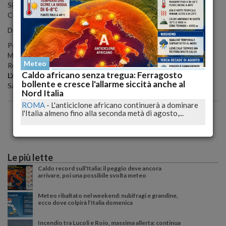
Si inizia con una partita casalinga il giorno 8 di Ottobre contro i
Crociati.
Di seguito il riepilogo della prima giornata.
Petrarca Padova - Cammi Calvisano
Marchiol Mogliano - Mantovani Lazio
Meteo
Rugby Reggio - Femi-CZ Rovigo
Caldo africano senza tregua: Ferragosto
L’Aquila Rugby - Crociati Rugby FC
bollente e cresce l'allarme siccità anche al
San Gregorio Catania - Estra I Cavalieri Prato
Nord Italia
ROMA
-
L'anticiclone africano continuerà a dominare
l'Italia almeno fino alla seconda metà di agosto,...
Le più lette
Caldo record sull'Italia: il peggio deve ancora
arrivare, poi una possibile svolta meteo
Meteo ribaltato nel weekend: nubifragi e grandine,
ecco dove colpirà l’Italia domenica
Incendio tra Lucoli e Roio, massima allerta: continua