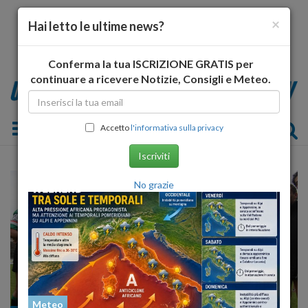
×
Hai letto le ultime news?
Conferma la tua ISCRIZIONE GRATIS per
continuare a ricevere Notizie, Consigli e Meteo.
Toggle navigation
Accetto
l'informativa sulla privacy
Iscriviti
No grazie
Meteo