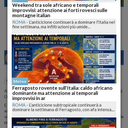
Cronaca nazionale
Weekend tra sole africano e temporali
improvvisi: attenzione ai forti rovesci sulle
L'Aquila Rugby: campionato al via l'otto di
montagne italian
Ottobre
ROMA
-
L'anticiclone continuerà a dominare l'Italia nel
fine settimana, ma infiltrazioni più umide...
si inizia contro i Crociati
23
28
MILANO
28 Luglio 2011
16:44
Cronaca nazionale
L'Aquila (AQ)
Meteo
Ferragosto rovente sull'Italia: caldo africano
Archiviate le polemiche e superati gli ostacoli (almeno così sembra)
dominante ma attenzione ai temporali
L'Aquila Rugby può cominciare a guardare alla prossima stagione.
improvvisi in ar
ROMA
-
L'anticiclone subtropicale continuerà a
E mentre si attendono i soldi che arriveranno dall'ANCE e si
dominare la settimana di Ferragosto, con afa intensa,...
aspettano le novità di mercato, con la certezza che in panchina ci
sarà ancora Massimo Di Marco, già si può guardare il calendario della
prossima stagione.