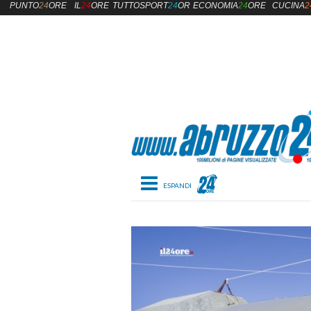
PUNTO
24
ORE
IL
24
ORE
TUTTOSPORT
24
ORE
ECONOMIA
24
ORE
CUCINA
2
Toggle navigation