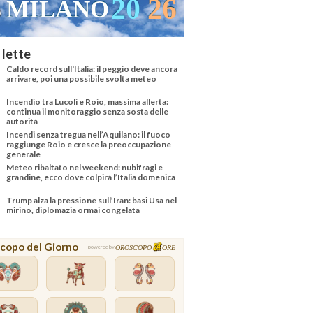
20
26
MILANO
 lette
Caldo record sull'Italia: il peggio deve ancora
arrivare, poi una possibile svolta meteo
Incendio tra Lucoli e Roio, massima allerta:
continua il monitoraggio senza sosta delle
autorità
Incendi senza tregua nell’Aquilano: il fuoco
raggiunge Roio e cresce la preoccupazione
generale
Meteo ribaltato nel weekend: nubifragi e
grandine, ecco dove colpirà l’Italia domenica
Trump alza la pressione sull’Iran: basi Usa nel
mirino, diplomazia ormai congelata
copo del Giorno
OROSCOPO
ORE
powered by