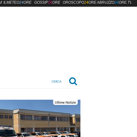
M
ILMETEO
24
ORE
GOSSIP
24
ORE
OROSCOPO
24
ORE
ABRUZZO
24
ORE.TV
Ultime Notizie