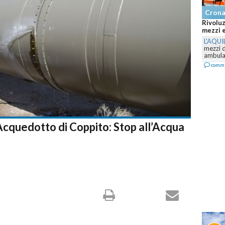
Cron
Rivoluz
mezzi e
L'AQUI
mezzi 
ambulan
comm
’Acquedotto di Coppito: Stop all’Acqua