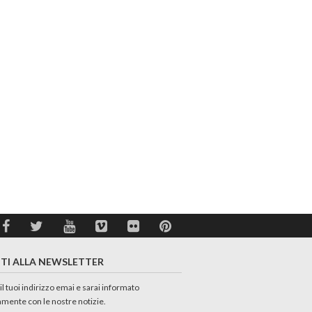
ITI ALLA NEWSLETTER
 il tuoi indirizzo emai e sarai informato
amente con le nostre notizie.