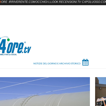
4
ORE
IRRIVERENTE.COM
OCCHIO
AL
LOOK
RECENSIONI.TV
CAPOLUOGO.CO