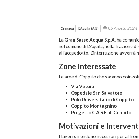
05 Agosto 2024
Cronaca
L'Aquila (AQ)
La
Gran Sasso Acqua S.p.A.
ha comunic
nel comune di L'Aquila, nella frazione di
all'acquedotto. L'interruzione avverrà
m
Zone Interessate
Le aree di Coppito che saranno coinvolt
Via Vetoio
Ospedale San Salvatore
Polo Universitario di Coppito
Coppito Montagnino
Progetto C.A.S.E. di Coppito
Motivazioni e Intervent
I lavori si rendono necessari per affr