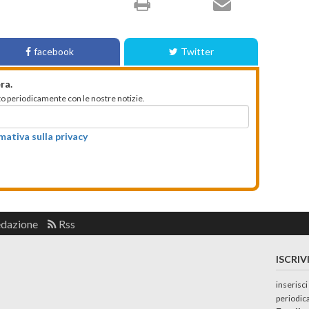
facebook
Twitter
ra.
mato periodicamente con le nostre notizie.
rmativa sulla privacy
edazione
Rss
ISCRIV
inserisci
periodic