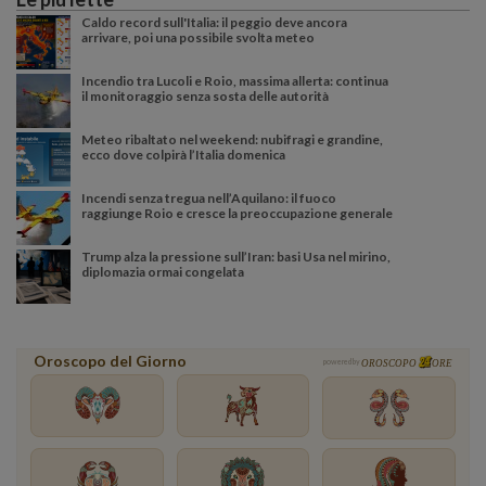
Caldo record sull'Italia: il peggio deve ancora
arrivare, poi una possibile svolta meteo
Incendio tra Lucoli e Roio, massima allerta: continua
il monitoraggio senza sosta delle autorità
Meteo ribaltato nel weekend: nubifragi e grandine,
ecco dove colpirà l’Italia domenica
Incendi senza tregua nell’Aquilano: il fuoco
raggiunge Roio e cresce la preoccupazione generale
Trump alza la pressione sull’Iran: basi Usa nel mirino,
diplomazia ormai congelata
Oroscopo del Giorno
powered by
OROSCOPO
ORE