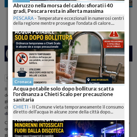
Cronaca
Abruzzo nella morsa del caldo: sfiorati i 40
gradi, Pescara resta in allerta massima
Lavoro, domani 3 maggio prima assemblea
PESCARA
-
Temperature eccezionali in numerosi centri
sindacale Carabinieri Aquilani e Abruzzesi
della regione mentre prosegue l'ondata di calore....
24
27
MILANO
02 Maggio 2023
11:08
Cronaca
L'Aquila (AQ)
Cronaca
Acqua potabile solo dopo bollitura: scatta
Il 1 Maggio, nonostante il tentativo continuo di comprimere e
l'ordinanza a Chieti Scalo per precauzione
delegittimare la forza associativa dei sindacati, è comunque una
sanitaria
giornata speciale e importante per tutti i Lavoratori,
una giornata
CHIETI
-
Il Comune vieta temporaneamente il consumo
che
ricorda le battaglie operaie combattute per la conquista di
diretto dell'acqua in alcune zone della città dopo...
diritti e sicurezza sul luogo di lavoro
.
C’è però una categoria di Lavoratori, tra diverse altre, che anche in
questa giornata svolgerà la sua professione per tutelare e
garantire a tutti il piacere di festeggiare un giorno importante: