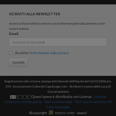
ISCRIVITI ALLA NEWSLETTER
inserisci il tuoi indirizzo emai e sarai informato periodicamente con le
nostre notizie.
Email
Accetto
l'informativa sulla privacy
Iscriviti
Registrazione alla sezione stampa del tribunale dell'Aquila del 26/01/2006 al n.
550 - Associazione Culturale Capoluogo.com - direttore responsabile Luca Di
Giacomantonio
Quest'opera è distribuita con Licenza
Creative
Commons Attribuzione - Non commerciale - Non opere derivate 4.0
Internazionale.
©copyright
- www1
PUNTO
24
ORE