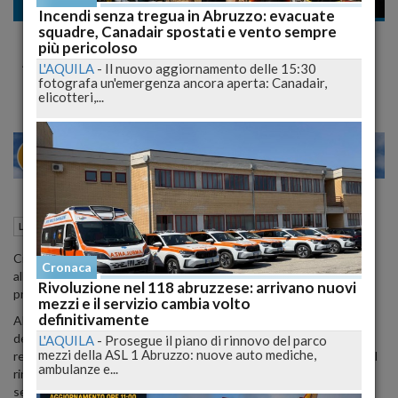
Lavoro
Incendi senza tregua in Abruzzo: evacuate
squadre, Canadair spostati e vento sempre
Lavoro: domani a Lanciano attivo UILM
più pericoloso
Abruzzo con Palombella
L'AQUILA
-
Il nuovo aggiornamento delle 15:30
fotografa un'emergenza ancora aperta: Canadair,
elicotteri,...
22
27
MILANO
11 Ottobre 2012
13:19
Lavoro
Chieti (CH)
Ci sara' anche il segretario generale della Uilm, Rocco Palombella,
Cronaca
all'attivo regionale del sindacato metalmeccanico della Uil in
Rivoluzione nel 118 abruzzese: arrivano nuovi
programma domani a Lanciano nella sala Mazzini.
mezzi e il servizio cambia volto
definitivamente
Alla riunione, che prendera' il via alle 9, parteciperanno oltre 200
delegati provenienti dalle aziende metalmeccaniche di tutta la
L'AQUILA
-
Prosegue il piano di rinnovo del parco
mezzi della ASL 1 Abruzzo: nuove auto mediche,
regione "per discutere della crisi nel settore metalmeccanico e del
ambulanze e...
rinnovo dei contratti nazionali di categoria", annuncia in una nota il
segretario provinciale Uilm, Nicola Manzi.