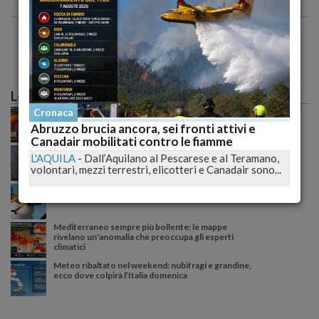
Le più lette
Caldo record sull'Italia: il peggio deve ancora
Cronaca
arrivare, poi una possibile svolta meteo
Abruzzo brucia ancora, sei fronti attivi e
Canadair mobilitati contro le fiamme
Incendio tra Lucoli e Roio, massima allerta: continua
L'AQUILA
-
Dall’Aquilano al Pescarese e al Teramano,
il monitoraggio senza sosta delle autorità
volontari, mezzi terrestri, elicotteri e Canadair sono...
Incendi senza tregua nell’Aquilano: il fuoco
raggiunge Roio e cresce la preoccupazione generale
Mediterraneo sempre più bollente: le mappe
rivelano un'anomalia che preoccupa gli esperti
climatici
Meteo ribaltato nel weekend: nubifragi e grandine,
ecco dove colpirà l’Italia domenica