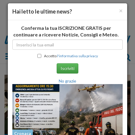
×
Hai letto le ultime news?
Conferma la tua ISCRIZIONE GRATIS per
continuare a ricevere Notizie, Consigli e Meteo.
Toggle navigation
Accetto
l'informativa sulla privacy
Iscriviti
No grazie
Cronaca