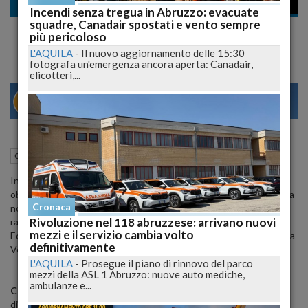
Cronaca
Incendi senza tregua in Abruzzo: evacuate
squadre, Canadair spostati e vento sempre
Le assicurazioni sui terremoti. All'estero...
più pericoloso
L'AQUILA
-
Il nuovo aggiornamento delle 15:30
fotografa un'emergenza ancora aperta: Canadair,
elicotteri,...
28
30
O
VENEZIA
04 Luglio 2009
10:07
Cronaca
L'Aquila (AQ)
In molti paesi sviluppati esiste una cosa chiamata assicurazione
obbligatoria contro i danni provocati dalle calamità naturali. In Italia
Cronaca
non c'è. In Italia, e in questa contingenza a a L'Aquila, bastano le
Rivoluzione nel 118 abruzzese: arrivano nuovi
rassicurazioni che i soldi si troveranno.
mezzi e il servizio cambia volto
Ecco un bell'articolo sull'argomento di Donatella Porrini uscito sulla
definitivamente
Voce.info
L'AQUILA
-
Prosegue il piano di rinnovo del parco
mezzi della ASL 1 Abruzzo: nuove auto mediche,
ambulanze e...
COME ASSICURARSI DALLE CALAMITA' NATURALI
di Donatella Porrini 21.04.2009