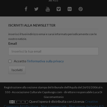
ISCRIVITI ALLA NEWSLETTER
inserisci il tuoi indirizzo emai e sarai informato periodicamente con le
nostre notizie.
Email
Accetto
l'informativa sulla privacy
Iscriviti
Registrazione alla sezione stampa del tribunale dell'Aquila del 26/01/2006 al n.
550 - Associazione Culturale Capoluogo.com - direttore responsabile Luca Di
Giacomantonio
Quest'opera è distribuita con Licenza
Creative
Commons Attribuzione - Non commerciale - Non opere derivate 4.0