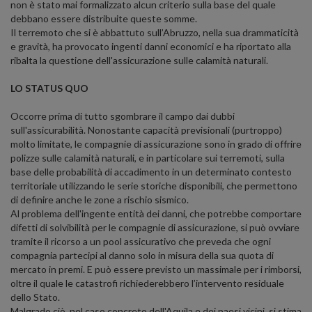
non è stato mai formalizzato alcun criterio sulla base del quale
debbano essere distribuite queste somme.
Il terremoto che si è abbattuto sull’Abruzzo, nella sua drammaticità
e gravità, ha provocato ingenti danni economici e ha riportato alla
ribalta la questione dell'assicurazione sulle calamità naturali.
LO STATUS QUO
Occorre prima di tutto sgombrare il campo dai dubbi
sull'assicurabilità. Nonostante capacità previsionali (purtroppo)
molto limitate, le compagnie di assicurazione sono in grado di offrire
polizze sulle calamità naturali, e in particolare sui terremoti, sulla
base delle probabilità di accadimento in un determinato contesto
territoriale utilizzando le serie storiche disponibili, che permettono
di definire anche le zone a rischio sismico.
Al problema dell'ingente entità dei danni, che potrebbe comportare
difetti di solvibilità per le compagnie di assicurazione, si può ovviare
tramite il ricorso a un pool assicurativo che preveda che ogni
compagnia partecipi al danno solo in misura della sua quota di
mercato in premi. E può essere previsto un massimale per i rimborsi,
oltre il quale le catastrofi richiederebbero l’intervento residuale
dello Stato.
Malgrado ciò, nel caso concreto dell'Aquila e dei paesi vicini, si stima