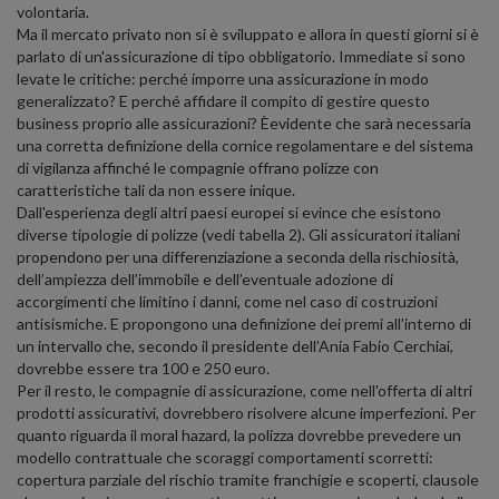
volontaria.
Ma il mercato privato non si è sviluppato e allora in questi giorni si è
parlato di un'assicurazione di tipo obbligatorio. Immediate si sono
levate le critiche: perché imporre una assicurazione in modo
generalizzato? E perché affidare il compito di gestire questo
business proprio alle assicurazioni? Èevidente che sarà necessaria
una corretta definizione della cornice regolamentare e del sistema
di vigilanza affinché le compagnie offrano polizze con
caratteristiche tali da non essere inique.
Dall'esperienza degli altri paesi europei si evince che esistono
diverse tipologie di polizze (vedi tabella 2). Gli assicuratori italiani
propendono per una differenziazione a seconda della rischiosità,
dell’ampiezza dell’immobile e dell’eventuale adozione di
accorgimenti che limitino i danni, come nel caso di costruzioni
antisismiche. E propongono una definizione dei premi all’interno di
un intervallo che, secondo il presidente dell’Ania Fabio Cerchiai,
dovrebbe essere tra 100 e 250 euro.
Per il resto, le compagnie di assicurazione, come nell'offerta di altri
prodotti assicurativi, dovrebbero risolvere alcune imperfezioni. Per
quanto riguarda il moral hazard, la polizza dovrebbe prevedere un
modello contrattuale che scoraggi comportamenti scorretti:
copertura parziale del rischio tramite franchigie e scoperti, clausole