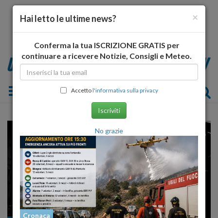
×
Hai letto le ultime news?
Conferma la tua ISCRIZIONE GRATIS per
continuare a ricevere Notizie, Consigli e Meteo.
Toggle navigation
Accetto
l'informativa sulla privacy
Iscriviti
No grazie
Cronaca