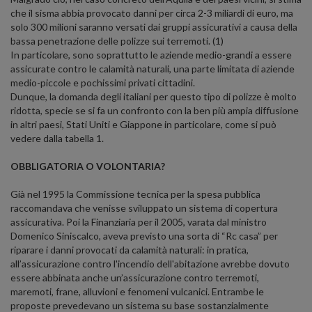
che il sisma abbia provocato danni per circa 2-3 miliardi di euro, ma
solo 300 milioni saranno versati dai gruppi assicurativi a causa della
bassa penetrazione delle polizze sui terremoti. (1)
In particolare, sono soprattutto le aziende medio-grandi a essere
assicurate contro le calamità naturali, una parte limitata di aziende
medio-piccole e pochissimi privati cittadini.
Dunque, la domanda degli italiani per questo tipo di polizze è molto
ridotta, specie se si fa un confronto con la ben più ampia diffusione
in altri paesi, Stati Uniti e Giappone in particolare, come si può
vedere dalla tabella 1.
OBBLIGATORIA O VOLONTARIA?
Già nel 1995 la Commissione tecnica per la spesa pubblica
raccomandava che venisse sviluppato un sistema di copertura
assicurativa. Poi la Finanziaria per il 2005, varata dal ministro
Domenico Siniscalco, aveva previsto una sorta di “Rc casa” per
riparare i danni provocati da calamità naturali: in pratica,
all’assicurazione contro l'incendio dell'abitazione avrebbe dovuto
essere abbinata anche un’assicurazione contro terremoti,
maremoti, frane, alluvioni e fenomeni vulcanici. Entrambe le
proposte prevedevano un sistema su base sostanzialmente