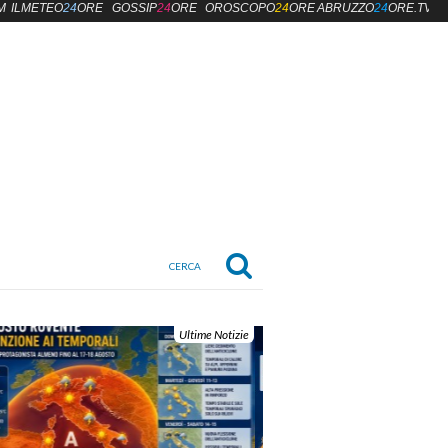
M
ILMETEO
24
ORE
GOSSIP
24
ORE
OROSCOPO
24
ORE
ABRUZZO
24
ORE.TV
Ultime Notizie