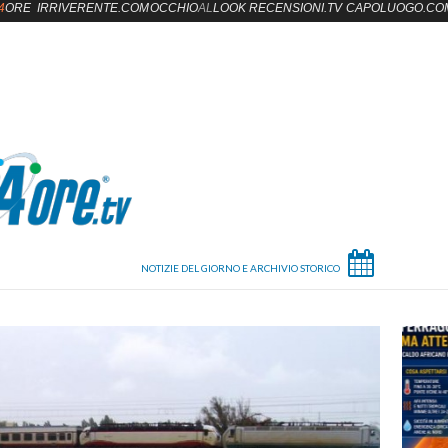
4
ORE
IRRIVERENTE.COM
OCCHIO
AL
LOOK
RECENSIONI.TV
CAPOLUOGO.CO