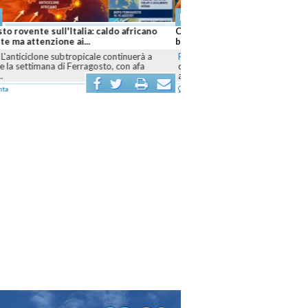
o
fricano senza tregua: Ferragosto
e e cresce l'allarme siccità anche...
-
L'anticiclone africano continuerà a
e l'Italia almeno fino alla seconda metà di
...
enta