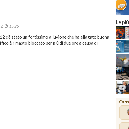
Le più
012
15:25
012 c'è stato un fortissimo alluvione che ha allagato buona
affico è rimasto bloccato per più di due ore a causa di
Oros