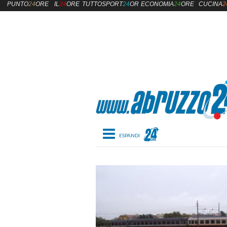
PUNTO
24
ORE
IL
24
ORE
TUTTOSPORT
24
ORE
ECONOMIA
24
ORE
CUCINA
2
Toggle navigation