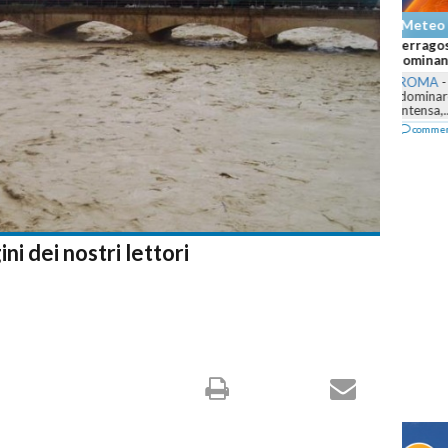
Mete
Caldo a
bollent
ROMA
dominar
agosto,
comm
i dei nostri lettori