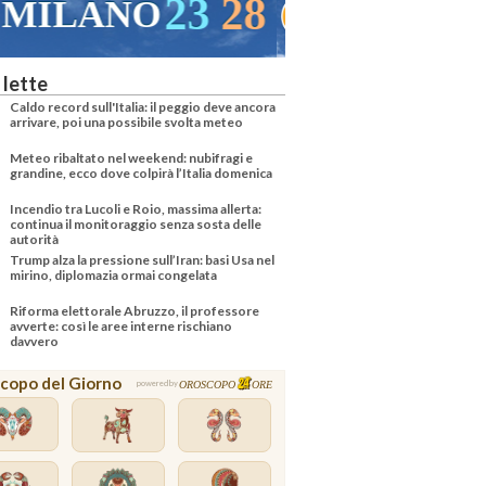
22
29
VENEZIA
 lette
Caldo record sull'Italia: il peggio deve ancora
arrivare, poi una possibile svolta meteo
Meteo ribaltato nel weekend: nubifragi e
grandine, ecco dove colpirà l’Italia domenica
Incendio tra Lucoli e Roio, massima allerta:
continua il monitoraggio senza sosta delle
autorità
Trump alza la pressione sull’Iran: basi Usa nel
mirino, diplomazia ormai congelata
Riforma elettorale Abruzzo, il professore
avverte: così le aree interne rischiano
davvero
copo del Giorno
OROSCOPO
ORE
powered by