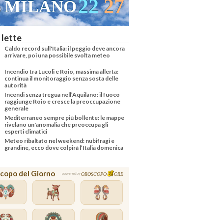
22
27
ILANO
VENEZIA
 lette
Caldo record sull'Italia: il peggio deve ancora
arrivare, poi una possibile svolta meteo
Incendio tra Lucoli e Roio, massima allerta:
continua il monitoraggio senza sosta delle
autorità
Incendi senza tregua nell’Aquilano: il fuoco
raggiunge Roio e cresce la preoccupazione
generale
Mediterraneo sempre più bollente: le mappe
rivelano un'anomalia che preoccupa gli
esperti climatici
Meteo ribaltato nel weekend: nubifragi e
grandine, ecco dove colpirà l’Italia domenica
copo del Giorno
OROSCOPO
ORE
powered by