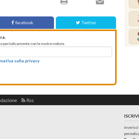
facebook
Twitter
ra.
mato periodicamente con le nostre notizie.
rmativa sulla privacy
edazione
Rss
ISCRIV
inserisci
periodic