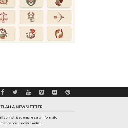
ITI ALLA NEWSLETTER
 il tuoi indirizzo emai e sarai informato
amente con le nostre notizie.