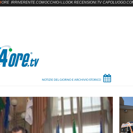
4
ORE
IRRIVERENTE.COM
OCCHIO
AL
LOOK
RECENSIONI.TV
CAPOLUOGO.CO