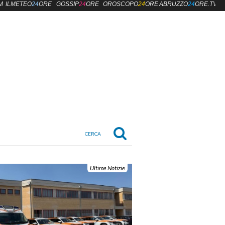
M
ILMETEO
24
ORE
GOSSIP
24
ORE
OROSCOPO
24
ORE
ABRUZZO
24
ORE.TV
Ultime Notizie