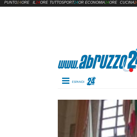
PUNTO
24
ORE
IL
24
ORE
TUTTOSPORT
24
ORE
ECONOMIA
24
ORE
CUCINA
2
Toggle navigation