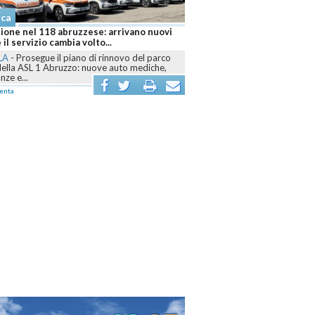
Cronaca
 nel 118 abruzzese: arrivano nuovi
Abruzzo brucia ancora, sei fronti a
rvizio cambia volto...
Canadair mobilitati contro le fia
rosegue il piano di rinnovo del parco
L'AQUILA
-
Dall’Aquilano al Pescarese
ASL 1 Abruzzo: nuove auto mediche,
Teramano, volontari, mezzi terrestri, 
..
Canadair sono...
commenta