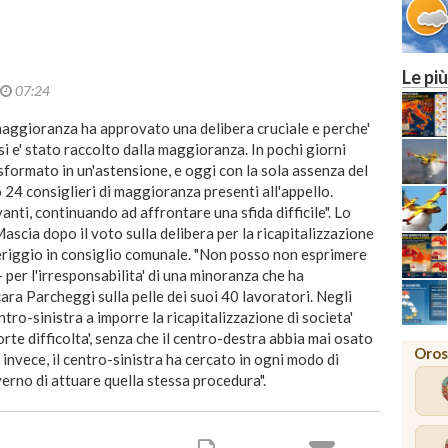
M
Le più
07:24
maggioranza ha approvato una delibera cruciale e perche'
si e' stato raccolto dalla maggioranza. In pochi giorni
rasformato in un'astensione, e oggi con la sola assenza del
24 consiglieri di maggioranza presenti all'appello.
nti, continuando ad affrontare una sfida difficile". Lo
Mascia dopo il voto sulla delibera per la ricapitalizzazione
riggio in consiglio comunale. "Non posso non esprimere
 per l'irresponsabilita' di una minoranza che ha
a Parcheggi sulla pelle dei suoi 40 lavoratori. Negli
entro-sinistra a imporre la ricapitalizzazione di societa'
orte difficolta', senza che il centro-destra abbia mai osato
Oros
invece, il centro-sinistra ha cercato in ogni modo di
erno di attuare quella stessa procedura".