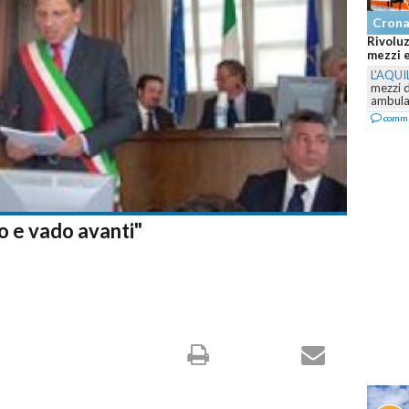
Cronaca
Rivoluzione
mezzi e il se
L'AQUILA
-
P
mezzi della 
ambulanze e.
commenta
o e vado avanti"