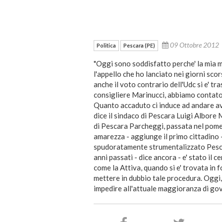
09 Ottobre 2012
Politica
Pescara (PE)
"Oggi sono soddisfatto perche' la mia 
l'appello che ho lanciato nei giorni scor
anche il voto contrario dell'Udc si e' t
consigliere Marinucci, abbiamo contato 
Quanto accaduto ci induce ad andare ava
dice il sindaco di Pescara Luigi Albore 
di Pescara Parcheggi, passata nel pome
amarezza - aggiunge il primo cittadino -
spudoratamente strumentalizzato Pescar
anni passati - dice ancora - e' stato il c
come la Attiva, quando si e' trovata in f
mettere in dubbio tale procedura. Oggi, 
impedire all'attuale maggioranza di gov