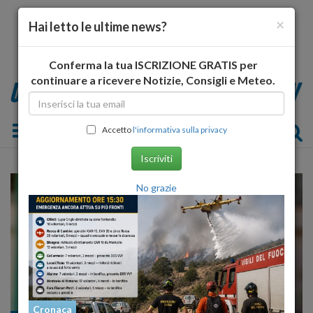
×
Hai letto le ultime news?
Conferma la tua ISCRIZIONE GRATIS per
continuare a ricevere Notizie, Consigli e Meteo.
Toggle navigation
Accetto
l'informativa sulla privacy
Iscriviti
No grazie
Cronaca