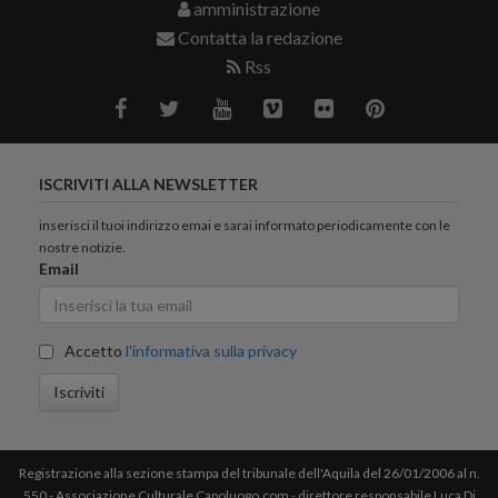
amministrazione
Contatta la redazione
Rss
ISCRIVITI ALLA NEWSLETTER
inserisci il tuoi indirizzo emai e sarai informato periodicamente con le
nostre notizie.
Email
Accetto
l'informativa sulla privacy
Iscriviti
Registrazione alla sezione stampa del tribunale dell'Aquila del 26/01/2006 al n.
550 - Associazione Culturale Capoluogo.com - direttore responsabile Luca Di