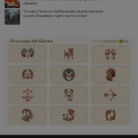
climatici
Trovato l’innesco dell’incendio: la pista del dolo
scuote l’Aquilano e apre nuovi scenari
Oroscopo del Giorno
powered by
OROSCOPO
ORE