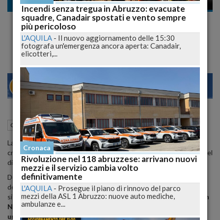
Cronaca nazionale
Incendi senza tregua in Abruzzo: evacuate
squadre, Canadair spostati e vento sempre
Meloni sfida Netanyahu: “Rispetti il diritto
più pericoloso
internazionale, ma l’ambasciatore resta”
L'AQUILA
-
Il nuovo aggiornamento delle 15:30
fotografa un'emergenza ancora aperta: Canadair,
elicotteri,...
28
30
MILANO
14 Maggio 2025
18:33
Cronaca nazionale
Roma (RM)
La premier italiana critica le azioni israeliane a Gaza, definendo la
Cronaca
crisi umanitaria "drammatica e ingiustificabile", ma esclude il ritiro del
Rivoluzione nel 118 abruzzese: arrivano nuovi
diplomatico da Tel Aviv.
mezzi e il servizio cambia volto
definitivamente
Durante il question time alla
Camera dei Deputati
, la Presidente
del Consiglio
Giorgia Meloni
ha espresso preoccupazione per la
L'AQUILA
-
Prosegue il piano di rinnovo del parco
mezzi della ASL 1 Abruzzo: nuove auto mediche,
situazione a
Gaza
, esortando il Primo Ministro israeliano
Benjamin
ambulanze e...
Netanyahu
al rispetto del
diritto internazionale
e del
diritto
umanitario
.
Meloni ha definito la crisi umanitaria nella Striscia