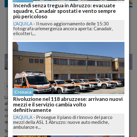
Cronaca nazionale
Incendi senza tregua in Abruzzo: evacuate
squadre, Canadair spostati e vento sempre
Mistero e Passione nel Delitto di Sofia
più pericoloso
Stefani: Le Ultimi Ore della Vigilessa
L'AQUILA
-
Il nuovo aggiornamento delle 15:30
fotografa un'emergenza ancora aperta: Canadair,
Uccisa dal suo Ex Comandante
elicotteri,...
29
38
MILANO
17 Maggio 2024
15:02
Cronaca nazionale
Bologna (BO)
Cronaca
La vicenda tragica di Sofia Stefani, la giovane vigilessa uccisa
Rivoluzione nel 118 abruzzese: arrivano nuovi
all'interno del comando di Anzola Emilia (Bologna), continua a
mezzi e il servizio cambia volto
definitivamente
suscitare domande e sospetti. Giampiero Gualandi, il suo ex
comandante, è stato fermato per l'omicidio, ma la verità dietro
L'AQUILA
-
Prosegue il piano di rinnovo del parco
questo dramma è ancora avvolta nel mistero.
mezzi della ASL 1 Abruzzo: nuove auto mediche,
ambulanze e...
Secondo le prime testimonianze, Gualandi ha affermato che si
trattasse di un incidente mentre puliva la pistola, ma le circostanze