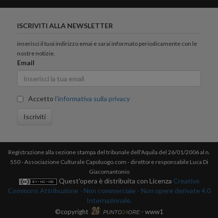
ISCRIVITI ALLA NEWSLETTER
inserisci il tuoi indirizzo emai e sarai informato periodicamente con le
nostre notizie.
Email
Accetto
l'informativa sulla privacy
Iscriviti
Registrazione alla sezione stampa del tribunale dell'Aquila del 26/01/2006 al n.
550 - Associazione Culturale Capoluogo.com - direttore responsabile Luca Di
Giacomantonio
Quest'opera è distribuita con Licenza
Creative
Commons Attribuzione - Non commerciale - Non opere derivate 4.0
Internazionale.
©copyright
- www1
PUNTO
24
ORE