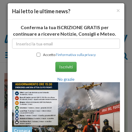
×
Hai letto le ultime news?
Conferma la tua ISCRIZIONE GRATIS per
continuare a ricevere Notizie, Consigli e Meteo.
Toggle navigation
Accetto
l'informativa sulla privacy
Iscriviti
No grazie
Cronaca