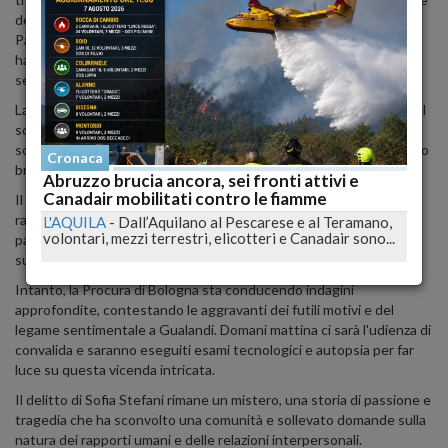
della vicenda gettano ombre di sospetto sulla natura dell'evento.
Pare che tra i due ci fosse una relazione, un intreccio amoroso che
ha portato alla tragica fine di Sofia. Entrambi erano impegnati
sentimentalmente: lui era sposato, lei aveva un fidanzato.
La figura di Sofia emerge come una giovane determinata, attiva nel
sociale e politicamente impegnata nel Partito Democratico. Il suo
sogno di far parte della pubblica amministrazione è stato stroncato
Cronaca
bruscamente da questo terribile evento.
Abruzzo brucia ancora, sei fronti attivi e
Canadair mobilitati contro le fiamme
Il sindaco di Zola Predosa, Davide Dall'Omo, la ricorda come una
ragazza partecipe e desiderosa di stabilità. Era previsto che
L'AQUILA
-
Dall’Aquilano al Pescarese e al Teramano,
volontari, mezzi terrestri, elicotteri e Canadair sono...
partecipasse come scrutatrice alle elezioni dell'8 e 9 giugno, ma la
sua vita è stata interrotta in modo tragico.
Intanto, la Procura di Bologna sta conducendo indagini
approfondite, contestando le aggravanti dei futili motivi e del
legame sentimentale a Gualandi. Domani mattina ci sarà l'udienza di
convalida e saranno eseguiti esami tecnologici e autopsia per far
luce su questa vicenda intricata.
Il delitto di Sofia Stefani rimane un mistero, una storia di passione e
tragedia che ha sconvolto una comunità e sollevato domande sulla
natura dei rapporti umani e delle relazioni interpersonali.