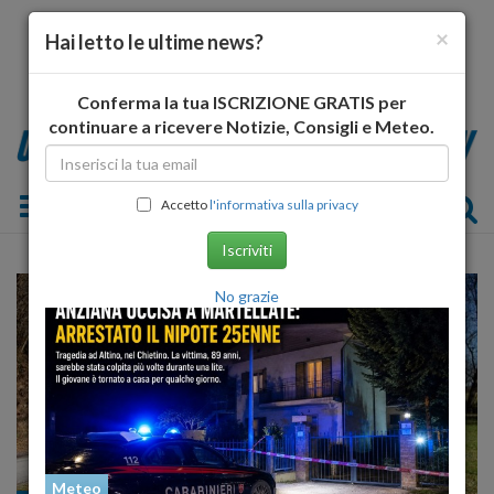
×
Hai letto le ultime news?
Conferma la tua ISCRIZIONE GRATIS per
continuare a ricevere Notizie, Consigli e Meteo.
Toggle navigation
Accetto
l'informativa sulla privacy
Iscriviti
No grazie
Meteo