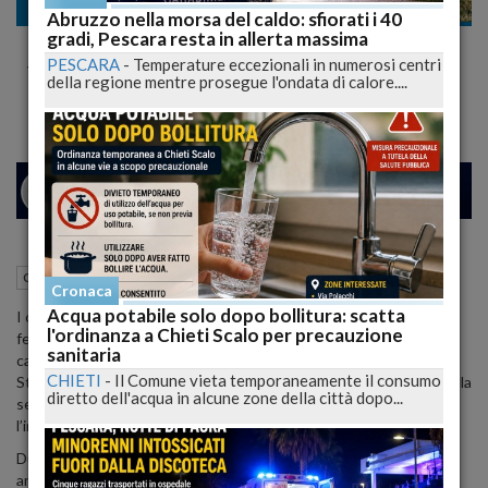
Cronaca
Abruzzo nella morsa del caldo: sfiorati i 40
gradi, Pescara resta in allerta massima
Morti per Esche Avvelenate: Cane, Gatto e
PESCARA
-
Temperature eccezionali in numerosi centri
Volpe Vittime a Gagliano Aterno
della regione mentre prosegue l'ondata di calore....
24
27
MILANO
21 Giugno 2024
16:24
Cronaca
Gagliano Aterno (AQ)
Cronaca
Acqua potabile solo dopo bollitura: scatta
I carabinieri forestali sono intervenuti per contrastare l’odioso
l'ordinanza a Chieti Scalo per precauzione
fenomeno delle esche avvelenate, dopo il ritrovamento delle
sanitaria
carcasse di un cane pastore, un gatto e una volpe in località
CHIETI
-
Il Comune vieta temporaneamente il consumo
Stazione di Gagliano Aterno. La scoperta è avvenuta a seguito della
diretto dell'acqua in alcune zone della città dopo...
segnalazione del proprietario del cane pastore, che ha richiesto
l’intervento dei carabinieri forestali di Secinaro.
Durante il sopralluogo, condotto insieme all'unità cinofila
antiveleno del reparto carabinieri Parco di Assergi, sono stati