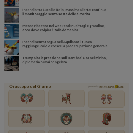
Incendio tra Lucoli e Roio, massima allerta: continua
il monitoraggio senza sosta delle autorità
Meteo ribaltato nel weekend: nubifragi e grandine,
ecco dove colpirà l’Italia domenica
Incendi senza tregua nell’Aquilano: il fuoco
raggiunge Roio e cresce la preoccupazione generale
Trump alza la pressione sull’Iran: basi Usa nel mirino,
diplomazia ormai congelata
Oroscopo del Giorno
powered by
OROSCOPO
ORE