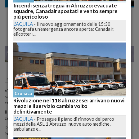
Cronaca dal mondo
Incendi senza tregua in Abruzzo: evacuate
squadre, Canadair spostati e vento sempre
Morto Patrick Day, il pugile finito in coma
più pericoloso
dopo il match contro Conwell
L'AQUILA
-
Il nuovo aggiornamento delle 15:30
fotografa un'emergenza ancora aperta: Canadair,
elicotteri,...
23
25
MILANO
17 Ottobre 2019
11:46
Cronaca dal mondo
Roma (RM)
E' morto Patrick Day, il 27enne pugile americano finito in coma
Cronaca
sabato scorso dopo essere andato al tappeto durante un match
Rivoluzione nel 118 abruzzese: arrivano nuovi
contro Charles Conwell a Chicago.
mezzi e il servizio cambia volto
definitivamente
Il pugile è stato anche sottoposto a un intervento chirurgico al
cervello, ma i medici non sono riusciti a salvarlo.
L'AQUILA
-
Prosegue il piano di rinnovo del parco
mezzi della ASL 1 Abruzzo: nuove auto mediche,
Day era andato al tappeto nel corso del decimo round di un
ambulanze e...
incontro nella categoria dei pesi superwelter, e subito le sue