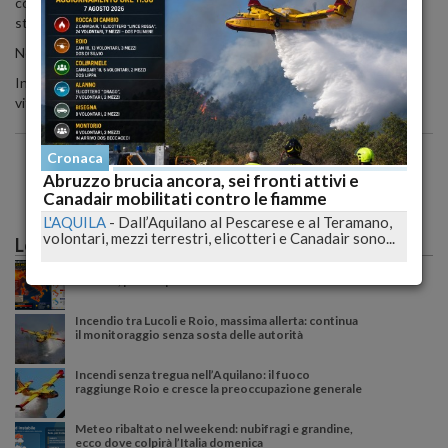
condizioni erano apparse gravi. Il giovane è andato in coma ed era
stato ricoverato nel reparto di rianimazione.
Nella notte l'annuncio della morte.
In carriera aveva disputato 22 incontri da professionista, con 17
vittorie, 4 sconfitte e un pari.
Cronaca
Abruzzo brucia ancora, sei fronti attivi e
Canadair mobilitati contro le fiamme
L'AQUILA
-
Dall’Aquilano al Pescarese e al Teramano,
volontari, mezzi terrestri, elicotteri e Canadair sono...
Le più lette
Caldo record sull'Italia: il peggio deve ancora
arrivare, poi una possibile svolta meteo
Incendio tra Lucoli e Roio, massima allerta: continua
il monitoraggio senza sosta delle autorità
Incendi senza tregua nell’Aquilano: il fuoco
raggiunge Roio e cresce la preoccupazione generale
Meteo ribaltato nel weekend: nubifragi e grandine,
ecco dove colpirà l’Italia domenica