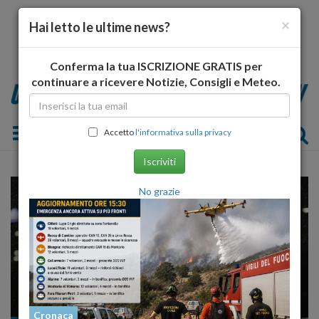
×
Hai letto le ultime news?
Conferma la tua ISCRIZIONE GRATIS per
continuare a ricevere Notizie, Consigli e Meteo.
Toggle navigation
Accetto
l'informativa sulla privacy
Iscriviti
No grazie
Cronaca