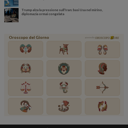
Trump alza la pressione sull’Iran: basi Usa nel mirino,
diplomazia ormai congelata
Oroscopo del Giorno
powered by
OROSCOPO
ORE