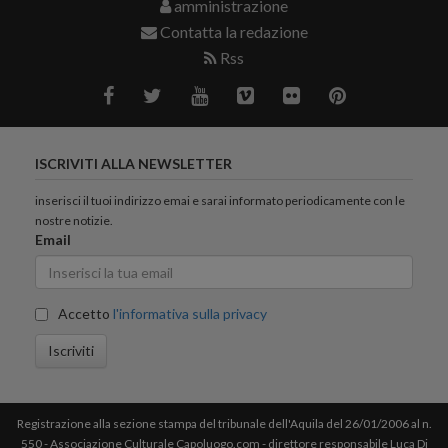
amministrazione
Contatta la redazione
Rss
ISCRIVITI ALLA NEWSLETTER
inserisci il tuoi indirizzo emai e sarai informato periodicamente con le
nostre notizie.
Email
Accetto
l'informativa sulla privacy
Iscriviti
Registrazione alla sezione stampa del tribunale dell'Aquila del 26/01/2006 al n.
550 - Associazione Culturale Capoluogo.com - direttore responsabile Luca Di