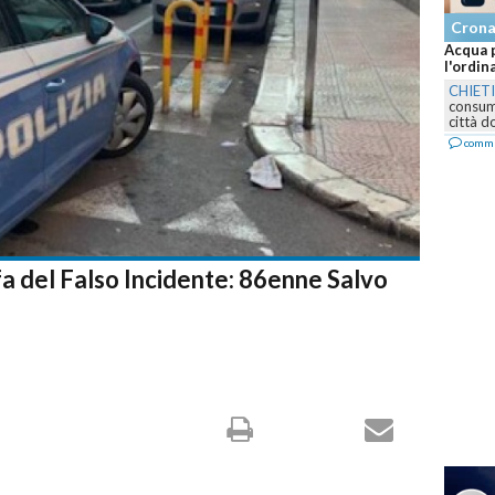
Cron
Acqua p
l'ordin
CHIET
consumo
città d
comm
a del Falso Incidente: 86enne Salvo