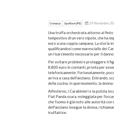
29 Novembre 2
Cronaca
Spoltore (PE)
Una truffa orchestrata attorno al finto 
tempestivo di un vero nipote, che ha im
euro a una coppia campana. La storia ini
qualificandosi come maresciallo dei Car
un risarcimento necessario per il danno
Per evitare problemi e proteggere il fi
8.800 euro in contanti, pronta per esse
telefonicamente. Fortunatamente, poco p
arriva a casa dell'anziano. Entrando, s
della cucina. In quel momento, la donna
All'esterno, i Carabinieri e la polizia l
Fiat Panda scura, noleggiata per l'occa
che l'uomo è già noto alle autorità con 
dell'anziano insegue la donna, richiama
truffatrice.