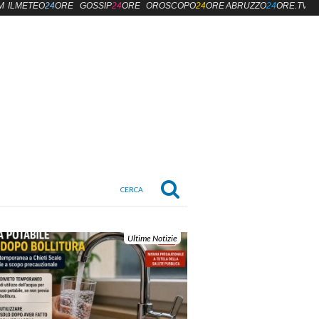
M
ILMETEO
24
ORE
GOSSIP
24
ORE
OROSCOPO
24
ORE
ABRUZZO
24
ORE.TV
Ultime Notizie