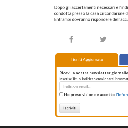
Dopo gli accertamenti necessari e l'ind
condotta presso la casa circondariale di
Entrambi dovranno rispondere dell'accus
Tieniti Aggiornato
Ricevi la nostra newsletter giornalie
inserisci il tuoi indirizzo emai e sarai infor
Ho preso visione e accetto
l'info
Iscriviti