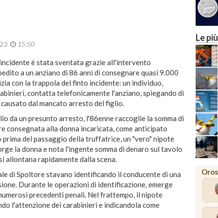
Le più
023
15:50
incidente è stata sventata grazie all'intervento
pedito a un anziano di 86 anni di consegnare quasi 9.000
zia con la trappola del finto incidente: un individuo,
abinieri, contatta telefonicamente l'anziano, spiegando di
 causato dal mancato arresto del figlio.
glio da un presunto arresto, l'86enne raccoglie la somma di
re consegnata alla donna incaricata, come anticipato
rima del passaggio della truffatrice, un "vero" nipote
corge la donna e nota l'ingente somma di denaro sul tavolo
 si allontana rapidamente dalla scena.
Oros
ocale di Spoltore stavano identificando il conducente di una
sione. Durante le operazioni di identificazione, emerge
numerosi precedenti penali. Nel frattempo, il nipote
ndo l'attenzione dei carabinieri e indicandola come