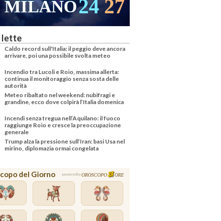
24
27
MILANO
 lette
Caldo record sull'Italia: il peggio deve ancora
arrivare, poi una possibile svolta meteo
Incendio tra Lucoli e Roio, massima allerta:
continua il monitoraggio senza sosta delle
autorità
Meteo ribaltato nel weekend: nubifragi e
grandine, ecco dove colpirà l’Italia domenica
Incendi senza tregua nell’Aquilano: il fuoco
raggiunge Roio e cresce la preoccupazione
generale
Trump alza la pressione sull’Iran: basi Usa nel
mirino, diplomazia ormai congelata
copo del Giorno
OROSCOPO
ORE
powered by