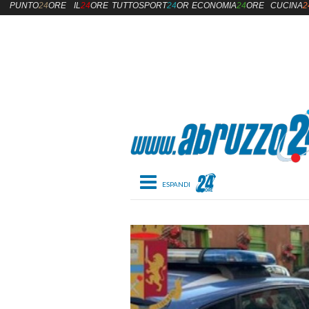
PUNTO
24
ORE
IL
24
ORE
TUTTOSPORT
24
ORE
ECONOMIA
24
ORE
CUCINA
2
Toggle navigation