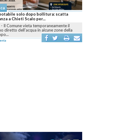
aca
otabile solo dopo bollitura: scatta
anza a Chieti Scalo per...
I
-
Il Comune vieta temporaneamente il
 diretto dell'acqua in alcune zone della
opo...
enta