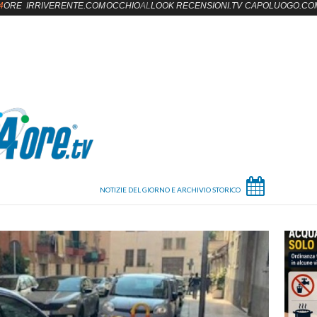
4
ORE
IRRIVERENTE.COM
OCCHIO
AL
LOOK
RECENSIONI.TV
CAPOLUOGO.CO