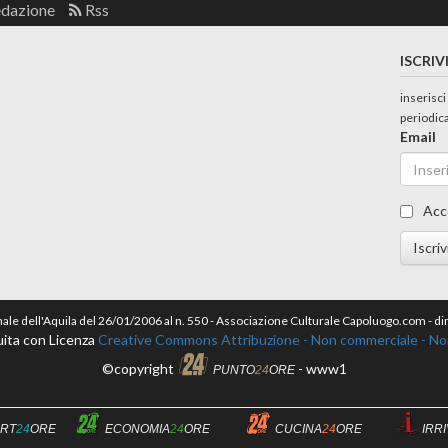
edazione
Rss
ISCRIV
inserisci
periodic
Email
Acc
Iscriv
nale dell'Aquila del 26/01/2006 al n. 550 - Associazione Culturale Capoluogo.com - 
ita con Licenza
Creative Commons Attribuzione - Non commerciale - Non 
©copyright
- www1
PUNTO
24
ORE
RT
24
ORE
ECONOMIA
24
ORE
CUCINA
24
ORE
IRR