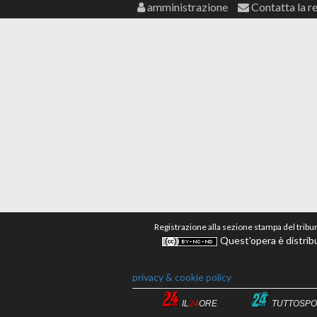
amministrazione
Contatta la r
Registrazione alla sezione stampa del tribu
Quest'opera è distribu
privacy & cookie policy
IL
24
ORE
TUTTOSPO