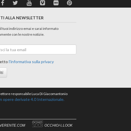
ITI ALLA NEWSLETTER
 il tuoi indirizzo emai e sarai informato
amente con le nostre notizie.
etto
l'informativa sulla privacy
iti
direttore responsabile Luca Di Giacomantonio
opere derivate 4.0 Internazionale.
IVERENTE.COM
OCCHIO
AL
LOOK