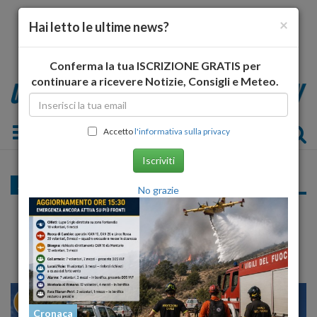
×
Hai letto le ultime news?
Conferma la tua ISCRIZIONE GRATIS per
continuare a ricevere Notizie, Consigli e Meteo.
Toggle navigation
Accetto
l'informativa sulla privacy
Iscriviti
Ambiente
No grazie
ORSI UCCISI: PECORARO SCANIO, PIANO
PER DESTABILIZZARE PARCHI
28
30
MILANO
Cronaca