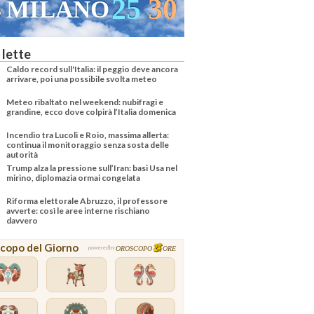
30
25
31
VENEZIA
 lette
Caldo record sull'Italia: il peggio deve ancora
arrivare, poi una possibile svolta meteo
Meteo ribaltato nel weekend: nubifragi e
grandine, ecco dove colpirà l’Italia domenica
Incendio tra Lucoli e Roio, massima allerta:
continua il monitoraggio senza sosta delle
autorità
Trump alza la pressione sull’Iran: basi Usa nel
mirino, diplomazia ormai congelata
Riforma elettorale Abruzzo, il professore
avverte: così le aree interne rischiano
davvero
copo del Giorno
OROSCOPO
ORE
powered by