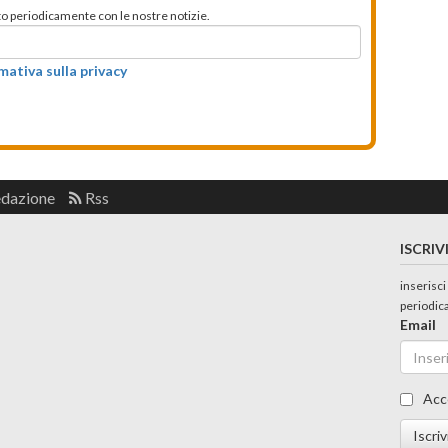
mato periodicamente con le nostre notizie.
rmativa sulla privacy
edazione
Rss
ISCRIV
inserisci
periodic
Email
Acc
Iscriv