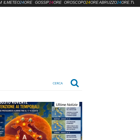
M
ILMETEO
24
ORE
GOSSIP
24
ORE
OROSCOPO
24
ORE
ABRUZZO
24
ORE.TV
Ultime Notizie