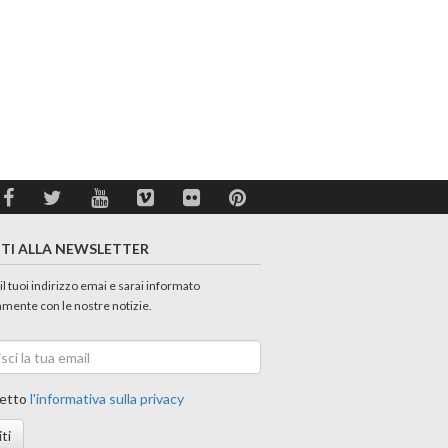
ITI ALLA NEWSLETTER
 il tuoi indirizzo emai e sarai informato
amente con le nostre notizie.
etto
l'informativa sulla privacy
iti