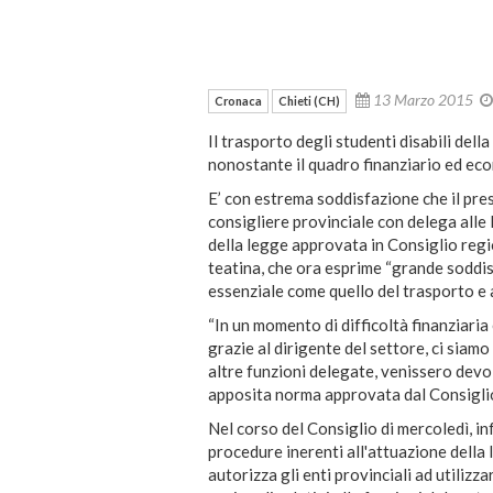
13 Marzo 2015
Cronaca
Chieti (CH)
Il trasporto degli studenti disabili dell
nonostante il quadro finanziario ed ec
E’ con estrema soddisfazione che il presi
consigliere provinciale con delega alle 
della legge approvata in Consiglio regi
teatina, che ora esprime “grande soddis
essenziale come quello del trasporto e a
“In un momento di difficoltà finanziari
grazie al dirigente del settore, ci siamo
altre funzioni delegate, venissero devo
apposita norma approvata dal Consiglio
Nel corso del Consiglio di mercoledì, in
procedure inerenti all'attuazione della
autorizza gli enti provinciali ad utilizz