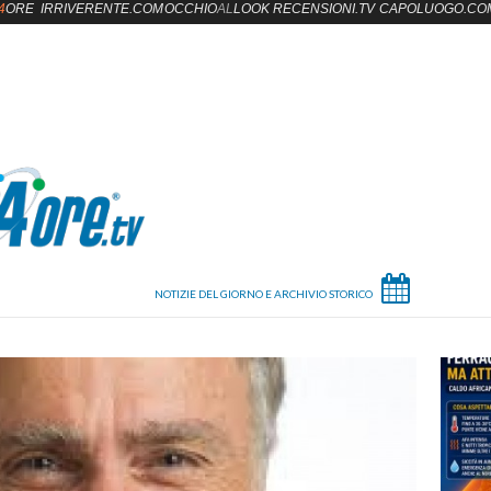
4
ORE
IRRIVERENTE.COM
OCCHIO
AL
LOOK
RECENSIONI.TV
CAPOLUOGO.CO