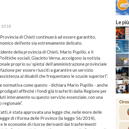
25
MILANO
Le più
10:18
a Provincia di Chieti continuerà ad essere garantito,
onomico dell’ente sia estremamente delicato.
dente della provincia di Chieti, Mario Pupillo, e il
Politiche sociali, Giacinto Verna, accolgono la notizia
onale proprio su ‘spinta’ dell’amministrazione provinciale
fazione per essere riusciti a garantire un servizio
ssistenza ai disabili che frequentano le scuole superiori”.
a e normativa come questo - dichiara Mario Pupillo - anche
 prodigati affinchè i fondi già trasferiti dalla Regione per
luti interamente su questo servizio essenziale, con una
Oros
 regionale”.
fatti, è stata approvata una legge che, nelle more delle
 legge di riforma delle Province (la legge 56/2014),
are le economie di risorse derivanti dai trasferimenti