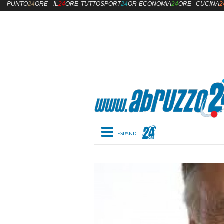
PUNTO
24
ORE
IL
24
ORE
TUTTOSPORT
24
ORE
ECONOMIA
24
ORE
CUCINA
2
Toggle navigation