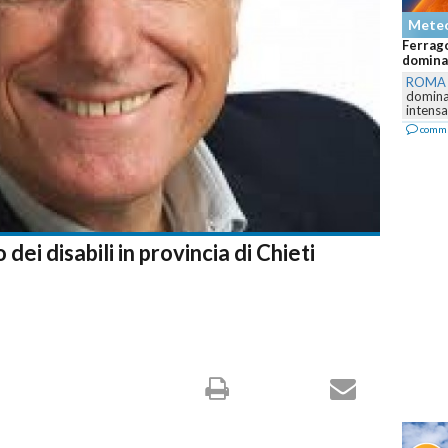
Meteo
Ferragosto rovente sull'Italia: caldo a
dominante ma attenzione ai...
ROMA
-
L'anticiclone subtropicale contin
dominare la settimana di Ferragosto, con
intensa,...
commenta
dei disabili in provincia di Chieti