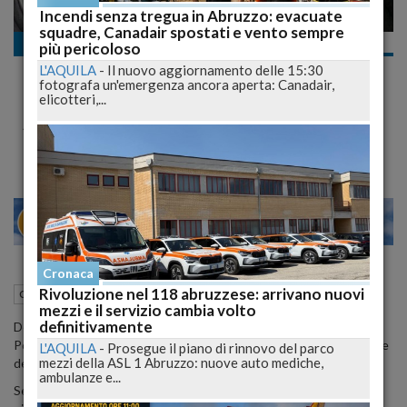
Incendi senza tregua in Abruzzo: evacuate
squadre, Canadair spostati e vento sempre
Cronaca nazionale
più pericoloso
Operazione Uova D'Oro: #Gdf sequestra
L'AQUILA
-
Il nuovo aggiornamento delle 15:30
129 kg di oro e 1374 di argento. Accertate
fotografa un'emergenza ancora aperta: Canadair,
elicotteri,...
frodi per 190 mln
Sgominata organizzazione dedita al traffico internazionale
20
26
MILANO
Cronaca
Rivoluzione nel 118 abruzzese: arrivano nuovi
23 Giugno 2015
11:14
Cronaca nazionale
mezzi e il servizio cambia volto
definitivamente
Dopo due anni di indagine, il Gruppo della Guardia di Finanza di
Ponte Chiasso ha deferito all'Autorità Giudiziaria un'organizzazione
L'AQUILA
-
Prosegue il piano di rinnovo del parco
mezzi della ASL 1 Abruzzo: nuove auto mediche,
dedita al riciclaggio di ingenti quantitativi di oro.
ambulanze e...
Secondo la ricostruzione degli inquirenti, ora al vaglio dell'autorità