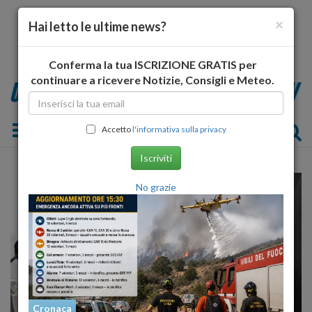
×
Hai letto le ultime news?
Conferma la tua ISCRIZIONE GRATIS per
continuare a ricevere Notizie, Consigli e Meteo.
Toggle navigation
Accetto
l'informativa sulla privacy
Iscriviti
No grazie
Cronaca