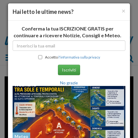
×
Hai letto le ultime news?
Conferma la tua ISCRIZIONE GRATIS per
continuare a ricevere Notizie, Consigli e Meteo.
Toggle navigation
Accetto
l'informativa sulla privacy
Iscriviti
Error loading player: No playable
No grazie
sources found
Meteo