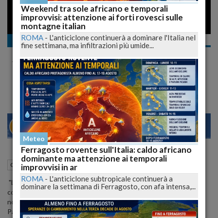
Weekend tra sole africano e temporali
improvvisi: attenzione ai forti rovesci sulle
montagne italian
ROMA
-
L'anticiclone continuerà a dominare l'Italia nel
Cronaca
fine settimana, ma infiltrazioni più umide...
Paolucci (PD): Su Villa Pini la Regione gira a
vuoto
Non c'è strategia
23
28
MILANO
Meteo
Ferragosto rovente sull'Italia: caldo africano
dominante ma attenzione ai temporali
01 Dicembre 2009
13:24
Cronaca
Pescara (PE)
improvvisi in ar
ROMA
-
L'anticiclone subtropicale continuerà a
"La Regione continua a girare a vuoto, priva di ogni strategia
dominare la settimana di Ferragosto, con afa intensa,...
concreta. Dopo otto mesi senza stipendio, ai lavoratori di Villa Pini
non e' stata in grado di dare una sola risposta". Lo afferma Silvio
Paolucci segretario regionale del PD abruzzese. "Dobbiamo