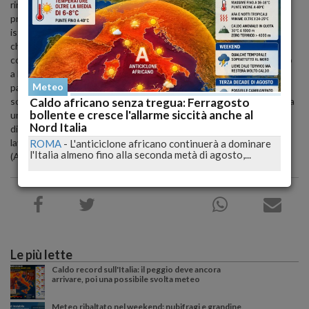
ringraziare la commissione parlamentare d'inchiesta e il suo
presidente Ignazio Marino" dice Paolucci "perche' e' l'unica
istituzione che si sta realmente muovendo: al presidente Marino
chiediamo di andare fino in fondo in questa vicenda. Spiace
constatare" dice Paolucci "che se il centrodestra avesse condiviso
a luglio la nostra proposta di commissariare l'azienda, oggi
Meteo
parleremmo di una vicenda diversa e probabilmente la bomba
sociale non sarebbe esplosa. Oggi pero' e' necessario con assoluta
Caldo africano senza tregua: Ferragosto
bollente e cresce l'allarme siccità anche al
urgenza che l'azienda venga commissariata e che la Regione
Nord Italia
dimostri di avere il coraggio di dare una risposta definitiva ai
lavoratori ed ai pazienti, abbandonando il lassismo di questi mesi".
ROMA
-
L'anticiclone africano continuerà a dominare
l'Italia almeno fino alla seconda metà di agosto,...
(AGI)
Le più lette
Caldo record sull'Italia: il peggio deve ancora
arrivare, poi una possibile svolta meteo
Meteo ribaltato nel weekend: nubifragi e grandine,