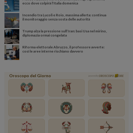
ecco dove colpirà l’Italia domenica
Incendio tra Lucoli e Roio, massima allerta: continua
il monitoraggio senza sosta delle autorità
Trump alza la pressione sull’Iran: basi Usa nel mirino,
diplomazia ormai congelata
Riforma elettorale Abruzzo, il professore avverte:
così le aree interne rischiano davvero
Oroscopo del Giorno
powered by
OROSCOPO
ORE