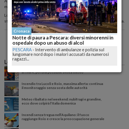
All'arrivo sul posto i carabinieri hanno recuperato e restituito la
merce.
Lo straniero, che non sarebbe nuovo ad episodi del genere nello
stesso negozio, e' in camera di sicurezza in attesa della direttissima.
Cronaca
Notte di paura a Pescara: diversi minorenni in
ospedale dopo un abuso di alcol
PESCARA
-
Intervento di ambulanze e polizia sul
lungomare nord dopo i malori accusati da numerosi
ragazzi...
Le più lette
Caldo record sull'Italia: il peggio deve ancora
arrivare, poi una possibile svolta meteo
Incendio tra Lucoli e Roio, massima allerta: continua
il monitoraggio senza sosta delle autorità
Meteo ribaltato nel weekend: nubifragi e grandine,
ecco dove colpirà l’Italia domenica
Incendi senza tregua nell’Aquilano: il fuoco
raggiunge Roio e cresce la preoccupazione generale