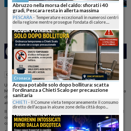
Cronaca
Abruzzo nella morsa del caldo: sfiorati i 40
gradi, Pescara resta in allerta massima
Per comprare la droga ruba 23 confezioni di
PESCARA
-
Temperature eccezionali in numerosi centri
shampoo
della regione mentre prosegue l'ondata di calore....
24
27
MILANO
15 Ottobre 2012
19:39
Cronaca
Pescara (PE)
Cronaca
Acqua potabile solo dopo bollitura: scatta
Un ucraino di 33 anni, A.U., e' stato arrestato dai carabinieri, a
l'ordinanza a Chieti Scalo per precauzione
Montesilvano (Pescara) dopo aver rubato 23 confezioni di shampoo
sanitaria
che probabilmente avrebbe utilizzato per acquistare droga
CHIETI
-
Il Comune vieta temporaneamente il consumo
attraverso uno baratto, trattandosi di un tossicodipendente.
diretto dell'acqua in alcune zone della città dopo...
Il furto e' avvenuto in un negozio cinese che si trova all'interno del
centro commerciale Cormorano. Il ladro e' stato scoperto dalla
commerciante, dopo aver infilato la merce rubata in uno zaino.