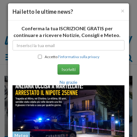
×
Hai letto le ultime news?
Conferma la tua ISCRIZIONE GRATIS per
continuare a ricevere Notizie, Consigli e Meteo.
Toggle navigation
Accetto
l'informativa sulla privacy
Iscriviti
No grazie
Meteo