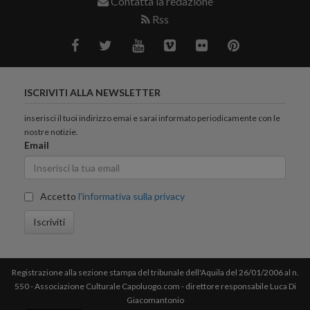
Contatta la redazione
Rss
ISCRIVITI ALLA NEWSLETTER
inserisci il tuoi indirizzo emai e sarai informato periodicamente con le
nostre notizie.
Email
Accetto
l'informativa sulla privacy
Iscriviti
Registrazione alla sezione stampa del tribunale dell'Aquila del 26/01/2006 al n.
550 - Associazione Culturale Capoluogo.com - direttore responsabile Luca Di
Giacomantonio