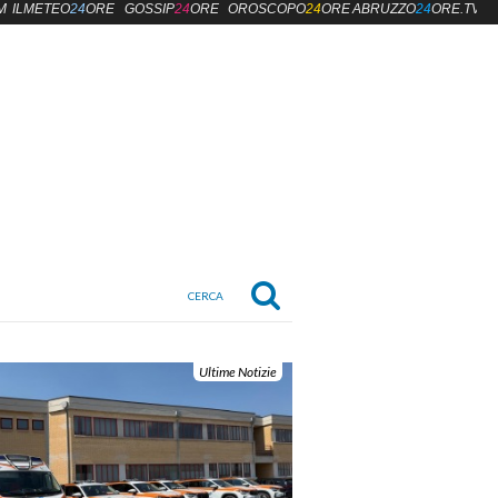
M
ILMETEO
24
ORE
GOSSIP
24
ORE
OROSCOPO
24
ORE
ABRUZZO
24
ORE.TV
Ultime Notizie