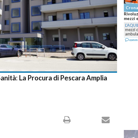
Cron
Rivoluz
mezzi e
L'AQUI
mezzi 
ambulan
comm
 Sanità: La Procura di Pescara Amplia