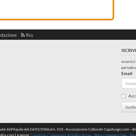
edazione
Rss
ISCRIV
inserisci
periodic
Email
Acc
Iscriv
nale dell'Aquila del 26/01/2006 al n. 550 - Associazione Culturale Capoluogo.com - 
ita con Licenza
Creative Commons Attribuzione - Non commerciale - Non 