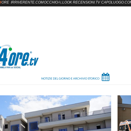
4
ORE
IRRIVERENTE.COM
OCCHIO
AL
LOOK
RECENSIONI.TV
CAPOLUOGO.CO