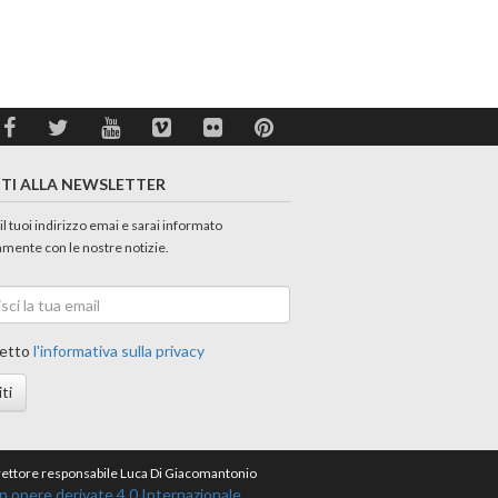
ITI ALLA NEWSLETTER
 il tuoi indirizzo emai e sarai informato
amente con le nostre notizie.
etto
l'informativa sulla privacy
iti
direttore responsabile Luca Di Giacomantonio
opere derivate 4.0 Internazionale.