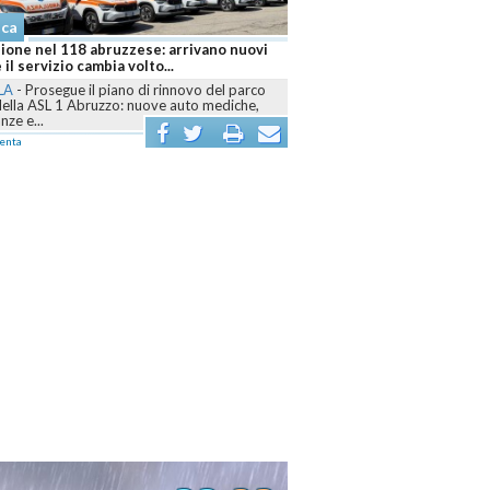
aca
ione nel 118 abruzzese: arrivano nuovi
 il servizio cambia volto...
LA
-
Prosegue il piano di rinnovo del parco
della ASL 1 Abruzzo: nuove auto mediche,
ze e...
enta