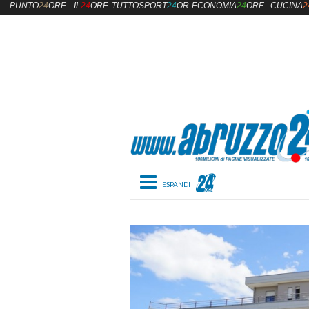
PUNTO
24
ORE
IL
24
ORE
TUTTOSPORT
24
ORE
ECONOMIA
24
ORE
CUCINA
2
Toggle navigation