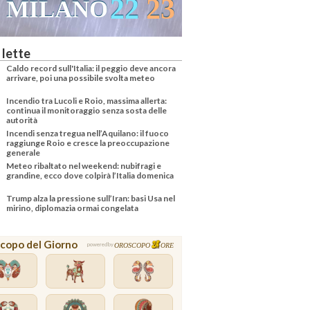
22
23
MILANO
 lette
Caldo record sull'Italia: il peggio deve ancora
arrivare, poi una possibile svolta meteo
Incendio tra Lucoli e Roio, massima allerta:
continua il monitoraggio senza sosta delle
autorità
Incendi senza tregua nell’Aquilano: il fuoco
raggiunge Roio e cresce la preoccupazione
generale
Meteo ribaltato nel weekend: nubifragi e
grandine, ecco dove colpirà l’Italia domenica
Trump alza la pressione sull’Iran: basi Usa nel
mirino, diplomazia ormai congelata
copo del Giorno
OROSCOPO
ORE
powered by