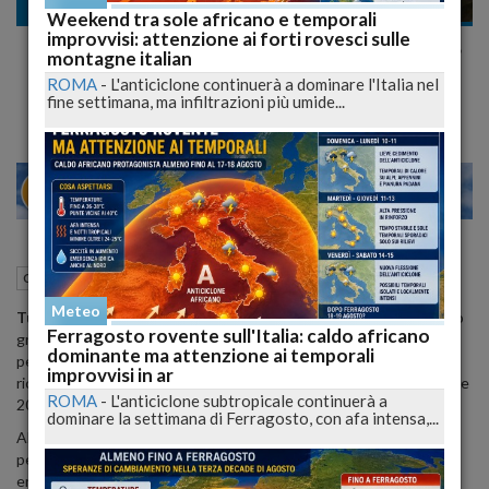
Cronaca nazionale
Weekend tra sole africano e temporali
improvvisi: attenzione ai forti rovesci sulle
Processo eredità Sordi, Il fatto non sussiste,
montagne italian
tutti assolti gli imputati
ROMA
-
L'anticiclone continuerà a dominare l'Italia nel
fine settimana, ma infiltrazioni più umide...
25
30
MILANO
28 Febbraio 2019
11:35
Cronaca nazionale
Roma (RM)
Meteo
Tutti assolti perché il fatto non sussiste
. Si chiude così in primo
Ferragosto rovente sull'Italia: caldo africano
grado il processo sull’eredità Sordi che vedeva imputate nove
dominante ma attenzione ai temporali
persone accusate a vario titolo di circonvenzione di incapace e
improvvisi in ar
ricettazione ai danni sorella di Alberto, morta a 97 anni il 12 ottobre
ROMA
-
L'anticiclone subtropicale continuerà a
2014.
dominare la settimana di Ferragosto, con afa intensa,...
Al centro del contendere una donazione di 2,3 milioni fatta al
personale di servizio dall’anziana quando però, secondo l’accusa,
era già incapace di intendere e di volere.