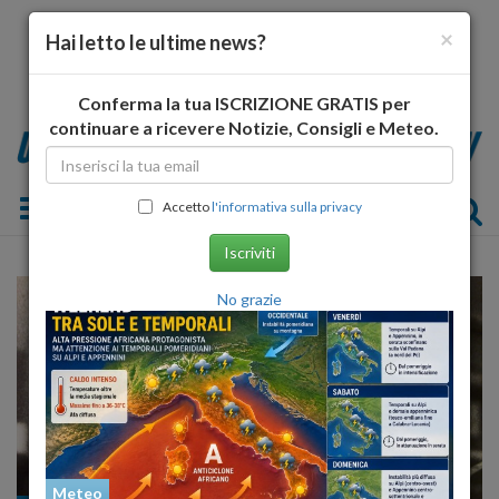
×
Hai letto le ultime news?
Conferma la tua ISCRIZIONE GRATIS per
continuare a ricevere Notizie, Consigli e Meteo.
Toggle navigation
Accetto
l'informativa sulla privacy
Iscriviti
No grazie
Meteo