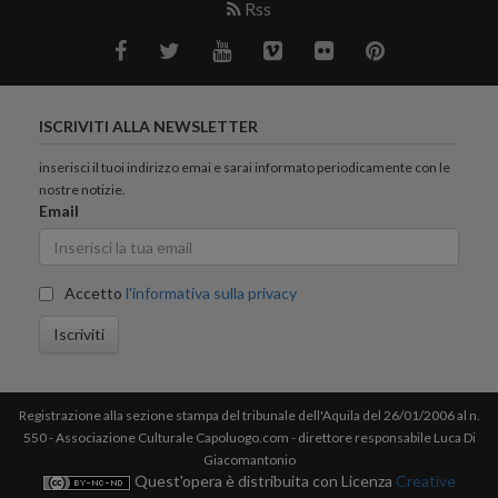
Rss
ISCRIVITI ALLA NEWSLETTER
inserisci il tuoi indirizzo emai e sarai informato periodicamente con le
nostre notizie.
Email
Accetto
l'informativa sulla privacy
Iscriviti
Registrazione alla sezione stampa del tribunale dell'Aquila del 26/01/2006 al n.
550 - Associazione Culturale Capoluogo.com - direttore responsabile Luca Di
Giacomantonio
Quest'opera è distribuita con Licenza
Creative