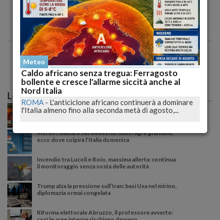
Meteo
Caldo africano senza tregua: Ferragosto
bollente e cresce l'allarme siccità anche al
Nord Italia
Le più lette
ROMA
-
L'anticiclone africano continuerà a dominare
Caldo record sull'Italia: il peggio deve ancora
l'Italia almeno fino alla seconda metà di agosto,...
arrivare, poi una possibile svolta meteo
Meteo ribaltato nel weekend: nubifragi e grandine,
ecco dove colpirà l’Italia domenica
Incendio tra Lucoli e Roio, massima allerta: continua
il monitoraggio senza sosta delle autorità
Trump alza la pressione sull’Iran: basi Usa nel mirino,
diplomazia ormai congelata
Riforma elettorale Abruzzo, il professore avverte:
così le aree interne rischiano davvero