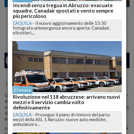
Cronaca
Incendi senza tregua in Abruzzo: evacuate
squadre, Canadair spostati e vento sempre
Scandalo al Canile: Inchiesta sui Farmaci
più pericoloso
Scaduti, Aperto Fascicolo della Procura
L'AQUILA
-
Il nuovo aggiornamento delle 15:30
fotografa un'emergenza ancora aperta: Canadair,
Cento Scatole di Medicinali Scaduti Trovati nel Canile di Noce Mattei, Avviata Indagine
elicotteri,...
25
31
MILANO
06 Giugno 2024
13:25
Cronaca
Sulmona (AQ)
Cronaca
Questa mattina, i carabinieri forestali di Sulmona, insieme al nucleo
Rivoluzione nel 118 abruzzese: arrivano nuovi
del CITES di Pescara, hanno fatto una sconcertante scoperta nel
mezzi e il servizio cambia volto
definitivamente
canile comunale di Noce Mattei: cento scatole di medicinali scaduti,
rinvenuti all'interno di un armadio. I farmaci sono stati
L'AQUILA
-
Prosegue il piano di rinnovo del parco
immediatamente posti sotto sequestro.
mezzi della ASL 1 Abruzzo: nuove auto mediche,
ambulanze e...
La procura della Repubblica di Sulmona è stata informata del caso e
ha aperto un fascicolo contro ignoti, con l'ipotesi di reato di