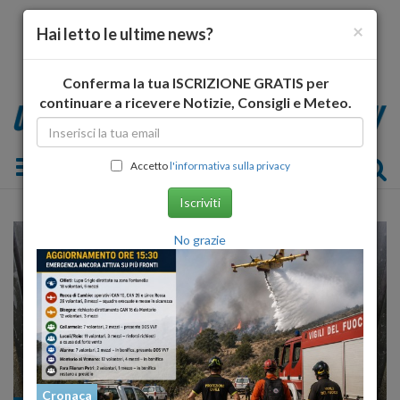
×
Hai letto le ultime news?
Conferma la tua ISCRIZIONE GRATIS per
continuare a ricevere Notizie, Consigli e Meteo.
Toggle navigation
Accetto
l'informativa sulla privacy
Iscriviti
No grazie
Cronaca