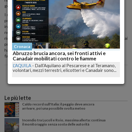
gestione non autorizzata di rifiuti.
I medicinali scaduti devono essere smaltiti secondo le procedure
previste dalla legge, e le autorità forestali stanno continuando le
indagini per identificare i responsabili di questa grave violazione. È
necessario stabilire se l'accumulo dei farmaci scaduti è
riconducibile al Comune di Sulmona, proprietario della struttura, o ai
precedenti gestori. Gli attuali gestori, interrogati dai forestali,
Cronaca
hanno dichiarato di non essere a conoscenza della presenza dei
Abruzzo brucia ancora, sei fronti attivi e
farmaci nel box, che è stato anch'esso sequestrato.
Canadair mobilitati contro le fiamme
L'AQUILA
-
Dall’Aquilano al Pescarese e al Teramano,
volontari, mezzi terrestri, elicotteri e Canadair sono...
Le più lette
Caldo record sull'Italia: il peggio deve ancora
arrivare, poi una possibile svolta meteo
Incendio tra Lucoli e Roio, massima allerta: continua
il monitoraggio senza sosta delle autorità